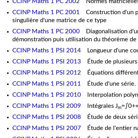
CCINP Maths 1 PC 2002
Normes matricielles 
CCINP Maths 1 PC 2001
Construction d'un ps
singulière d'une matrice de ce type
CCINP Maths 1 PC 2000
Diagonalisation d'
démonstration puis utilisation du théorème d
CCINP Maths 1 PSI 2014
Longueur d'une co
CCINP Maths 1 PSI 2013
Étude de plusieurs 
CCINP Maths 1 PSI 2012
Équations différenti
CCINP Maths 1 PSI 2011
Étude d'une série. L
CCINP Maths 1 PSI 2010
Interpolation poly
CCINP Maths 1 PSI 2009
Intégrales J
=
∫
0
+
m
CCINP Maths 1 PSI 2008
Étude de deux série
CCINP Maths 1 PSI 2007
Étude de l'entier na