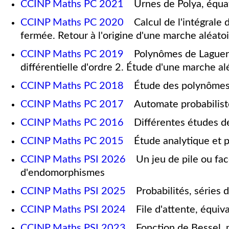
CCINP Maths PC 2021
Urnes de Polya, équat
CCINP Maths PC 2020
Calcul de l'intégrale d
fermée. Retour à l'origine d'une marche aléatoi
CCINP Maths PC 2019
Polynômes de Laguerre
différentielle d'ordre 2. Étude d'une marche al
CCINP Maths PC 2018
Étude des polynômes de
CCINP Maths PC 2017
Automate probabilist
CCINP Maths PC 2016
Différentes études de
CCINP Maths PC 2015
Étude analytique et pro
CCINP Maths PSI 2026
Un jeu de pile ou face
d'endomorphismes
CCINP Maths PSI 2025
Probabilités, séries d
CCINP Maths PSI 2024
File d'attente, équival
CCINP Maths PSI 2023
Fonction de Bessel, ma