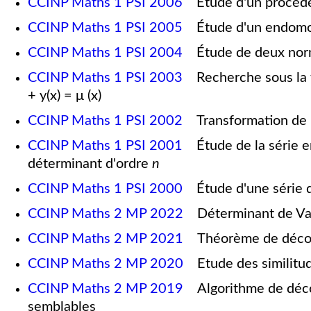
CCINP Maths 1 PSI 2006
Étude d'un procéd
CCINP Maths 1 PSI 2005
Étude d'un endomo
CCINP Maths 1 PSI 2004
Étude de deux norme
CCINP Maths 1 PSI 2003
Recherche sous la for
+ y(x) = μ (x)
CCINP Maths 1 PSI 2002
Transformation de L
CCINP Maths 1 PSI 2001
Étude de la série en
déterminant d'ordre
n
CCINP Maths 1 PSI 2000
Étude d'une série de
CCINP Maths 2 MP 2022
Déterminant de Van
CCINP Maths 2 MP 2021
Théorème de décom
CCINP Maths 2 MP 2020
Etude des similitude
CCINP Maths 2 MP 2019
Algorithme de décom
semblables