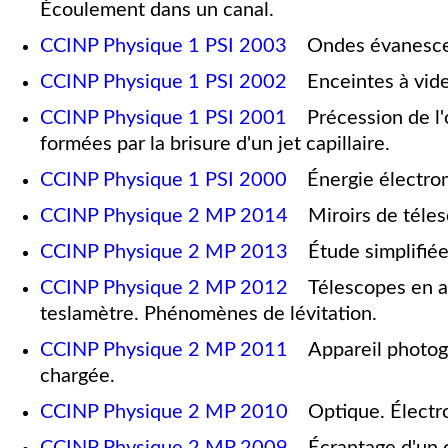
Écoulement dans un canal.
CCINP Physique 1 PSI 2003
Ondes évanescent
CCINP Physique 1 PSI 2002
Enceintes à vide
CCINP Physique 1 PSI 2001
Précession de l'or
formées par la brisure d'un jet capillaire.
CCINP Physique 1 PSI 2000
Énergie électroma
CCINP Physique 2 MP 2014
Miroirs de téles
CCINP Physique 2 MP 2013
Étude simplifiée 
CCINP Physique 2 MP 2012
Télescopes en ass
teslamètre. Phénomènes de lévitation.
CCINP Physique 2 MP 2011
Appareil photogr
chargée.
CCINP Physique 2 MP 2010
Optique. Électr
CCINP Physique 2 MP 2009
Écrantage d'un ch