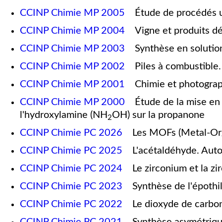
CCINP Chimie MP 2005
Étude de procédés ut
CCINP Chimie MP 2004
Vigne et produits dé
CCINP Chimie MP 2003
Synthèse en solution 
CCINP Chimie MP 2002
Piles à combustible. P
CCINP Chimie MP 2001
Chimie et photograp
CCINP Chimie MP 2000
Étude de la mise en s
l'hydroxylamine (NH
OH) sur la propanone
2
CCINP Chimie PC 2026
Les MOFs (Metal-Orga
CCINP Chimie PC 2025
L'acétaldéhyde. Auto
CCINP Chimie PC 2024
Le zirconium et la zir
CCINP Chimie PC 2023
Synthèse de l'épothil
CCINP Chimie PC 2022
Le dioxyde de carbone
CCINP Chimie PC 2021
Synthèse asymétrique de