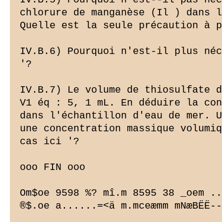
chlorure de manganèse (Il ) dans l
Quelle est la seule précaution à p
IV.B.6) Pourquoi n'est-il plus néc
'?

IV.B.7) Le volume de thiosulfate d
V1 éq : 5, 1 mL. En déduire la con
dans l'échantillon d'eau de mer. U
une concentration massique volumiq
cas ici '?

ooo FIN ooo

Om$oe 9598 %? mî.m 8595 38 _oem ..
®$.oe a......=<ä m.mceæmm mNæBËË--