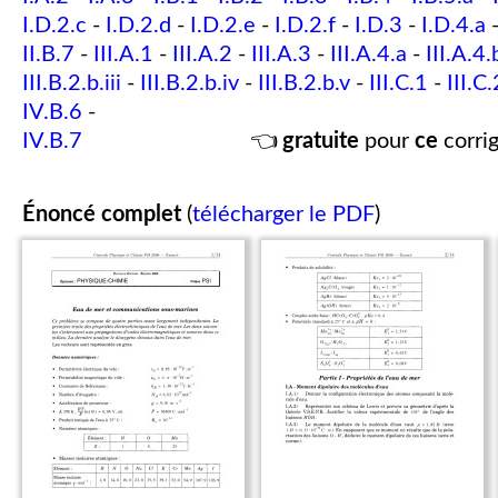
I.D.2.c
-
I.D.2.d
-
I.D.2.e
-
I.D.2.f
-
I.D.3
-
I.D.4.a
II.B.7
-
III.A.1
-
III.A.2
-
III.A.3
-
III.A.4.a
-
III.A.4.
III.B.2.b.iii
-
III.B.2.b.iv
-
III.B.2.b.v
-
III.C.1
-
III.C.
IV.B.6
-
IV.B.7
👈
gratuite
pour
ce
corrig
Énoncé complet
(
télécharger le PDF
)