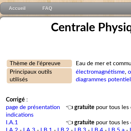
Accueil
FAQ
Centrale Physi
Thème de l'épreuve
Eau de mer et commu
Principaux outils
électromagnétisme
,
o
utilisés
diagrammes potentie
Corrigé
:
page de présentation
👈
gratuite
pour tous les 
indications
I.A.1
👈
gratuite
pour tous les 
I.A.2
-
I.A.3
-
I.B.1
-
I.B.2
-
I.B.3
-
I.B.4
-
I.B.5.a
-