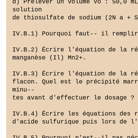
d) Prélever un volume Vo : 50,0 mL
solution

de thiosulfate de sodium (2N a + S
IV.B.1) Pourquoi faut-- il remplir
IV.B.2) Écrire l'équation de la ré
manganèse (Il) Mn2+.

IV.B.3) Écrire l'équation de la ré
flacon. Quel est le précipité marr
minu--

tes avant d'effectuer le dosage ?

IV.B.4) Écrire les équations des r
d'acide sulfurique puis lors de l'
IV.B.5) Pourquoi n'est--il pas néc