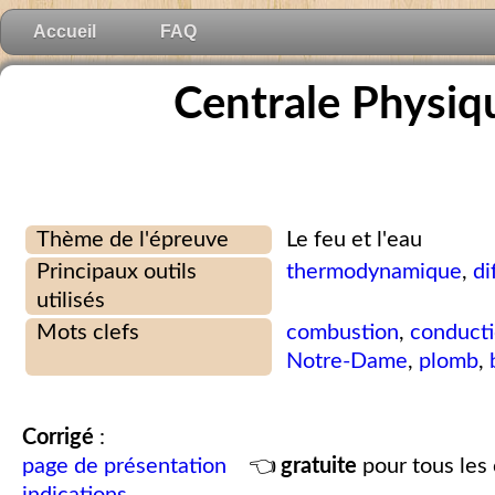
Accueil
FAQ
Centrale Physiq
Thème de l'épreuve
Le feu et l'eau
Principaux outils
thermodynamique
,
di
utilisés
Mots clefs
combustion
,
conduct
Notre-Dame
,
plomb
,
Corrigé
:
page de présentation
👈
gratuite
pour tous les 