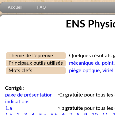
Accueil
FAQ
ENS Physi
Thème de l'épreuve
Quelques résultats 
Principaux outils utilisés
mécanique du point
Mots clefs
piège optique
,
virie
Corrigé
:
page de présentation
👈
gratuite
pour tous les 
indications
1.a
👈
gratuite
pour tous les 