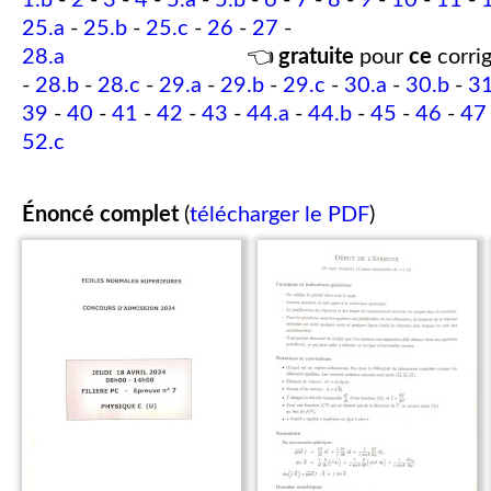
1.b
-
2
-
3
-
4
-
5.a
-
5.b
-
6
-
7
-
8
-
9
-
10
-
11
-
25.a
-
25.b
-
25.c
-
26
-
27
-
28.a
👈
gratuite
pour
ce
corrig
-
28.b
-
28.c
-
29.a
-
29.b
-
29.c
-
30.a
-
30.b
-
31
39
-
40
-
41
-
42
-
43
-
44.a
-
44.b
-
45
-
46
-
47
52.c
Énoncé complet
(
télécharger le PDF
)