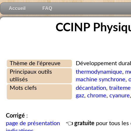
Accueil
FAQ
CCINP Physiqu
Thème de l'épreuve
Développement dura
Principaux outils
thermodynamique
,
mé
utilisés
machine synchrone
,
Mots clefs
décantation
,
traiteme
gaz
,
chrome
,
cyanure
Corrigé
:
page de présentation
👈
gratuite
pour tous les 