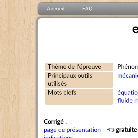
Accueil
FAQ
Thème de l'épreuve
Phénom
Principaux outils
mécaniq
utilisés
Mots clefs
équatio
fluide 
Corrigé
:
page de présentation
👈
gratuite