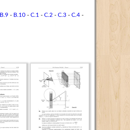
B.9
-
B.10
-
C.1
-
C.2
-
C.3
-
C.4
-