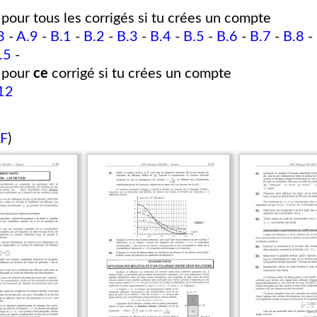
pour tous les corrigés si tu crées un compte
8
-
A.9
-
B.1
-
B.2
-
B.3
-
B.4
-
B.5
-
B.6
-
B.7
-
B.8
-
.5
-
pour
ce
corrigé si tu crées un compte
12
DF
)