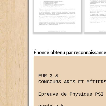
Énoncé obtenu par reconnaissance
 

EUR 3 &
CONCOURS ARTS ET MÉTIERS ParisTech - ESTP - ARCHIMEDE

Epreuve de Physique PSI

Durée 3 h

Si, au cours de l'épreuve, un candidat repère ce qui lui semble être une erreur 
d'énoncé, d'une

part il le signale au chef de salle, d'autre part il le signale sur sa copie et 
poursuit sa
composition en indiquant les raisons des initiatives qu'il est amené à prendre.

L'usage de calculatrices est interdit.

AVERTISSEMENT

La présentation, la lisibilité, l'orthographe, la qualité de la rédaction, la 
clarté et la
précision des raisonnements entreront pour une part importante dans

l'appréciation des copies. En particulier, les résultats non encadrés et non 
justifiés
ne seront pas pris en compte.

Ce problème est consacré aux phénomènes de transport diffusif, il comporte
quatre volets illustrant quelques phénomènes de diffusion à l'état solide et à 
l'état liquide,
ainsi que le transfert de chaleur dans une tige métallique.

Remargues préliminaires importantes : il est rappelé aux candidat(e)s que

les explications des phénomènes étudiés interviennent dans la notation au même 
titre que
les développements analytiques et les applications numériques ; les résultats 
exprimés
sans unité ne seront pas comptabilisés ;

tout au long de l'énoncé, les paragraphes en italiques ont pour objet d'aider à 
la
compréhension du problème ;

tout résultat fourni dans l'énoncé peut être admis et utilisé parla suite, même 
s'il n'a pas
été démontré par le(la) candidat(e).

PREMIERE PARTIE
DIFFUSION -- LOI DE FICK

Au sein d'un milieu homogène, considérons un ensemble de particules dont la
concentration n'est pas uniforme. Ces particules peuvent être des molécules, 
des atomes ou des
ions, des défauts ponctuels, des électrons libres, etc Dans l'hypothèse d'une 
diffusion
unidirectionnelle, leur densité (ou concentration) particulaire n(x, t) dépend 
de leur position le long
de la direction Ox.

En 1885, dans le cadre de ses travaux sur les mélanges de gaz et de liquides, 
Adolf Fick
proposa la loi phénoménologique de diffusion. Cette loi introduit le 
coefficient de diffusion (ou

diffusivité) D et relie le vecteur densité volumique de particules jD au 
gradient de concentration
particulaire n.

Æ_. Citer la loi physique sur laquelle Fick s'est appuyé pour élaborer sa 
théorie.

& Rappeler la loi de Fick ; expliquer le caractère « phénoménologique » de 
cette loi. Justifier
l'existence d'un flux de particules et son orientation relative vis à vis du 
gradient de
concentration.

La loi de Fick ne faisant apparaître que les variations spatiales de la 
concentration
particulaire a un instant t, il convient de la compléter par une équation de 
bilan lorsque le flux de
particules varie au cours du temps. Considérons un cylindre infiniment long, de 
section 8
constante, parallèle à la direction Ox de la diffusion.

& Effectuer un bilan de matière sur un volume élémentaire de section 8 et 
d'épaisseur dx
pour établir une relation traduisant la conservation du nombre de particules. 
En déduire

l'équation de la diffusion :
2
Ë=D----â 2 .
ôt ôx
A4 Par une analyse dimensionnelle, établir une relation qualitative exprimant 
la longueur
caractéristique L du phénomène de diffusion en fonction de l'ordre de grandeur 
r de sa

durée et du coefficient de diffusion D.

A5 Réécrire l'équation de la diffusion dans le cas où le coefficient de 
diffusion varie avec la
concentration de l'espèce diffusante. Proposer un mode de résolution de cette 
équation.

En réalité, l'écoulement des particules dans une direction donnée peut avoir 
deux origines :
l'une est la conduction induite par le gradient de concentration, l'autre est 
la convection provoquée
par l'action d'une force extérieure (dite force de transport) qui déplace les 
particules avec une
vitesse moyenne V constante.

A6. En vous inspirent de la loi d'Ohm locale, exprimer simplement le vecteur 
densité volumique

de particules jT pour la seule convection en fonction de v et n(x,t). Compléter 
la loi de Fick

pour obtenir une nouvelle équation de la diffusion dans le cas particulier où D 
et v sont
indépendants de la densité de particules.

Pour illustrer la diffusion, considérons la situation expérimentale du dopage 
d'un semi--
conducteur d'arséniure de gallium (AsGa) avec du silicium. A l'instant t = 0, 
No atomes de silicium
par unité de volume sont brusquement introduits en x = 0, à la surface d'une 
plaquette d'AsGa
considérée comme un milieu semi--infini. L'analyse du régime instationnaire 
montre que le nombre
d'atomes de silicium N(x, t) par unité de volume à l'abscisse x et à l'instant 
t s'écrit :

N(x, t) : & exp£-- 8X2 ] .

% t

A7. Etablir la relation entre a et D, pour que la répartition d'atomes N(x,t) 
soit solution de
l'équation de diffusion établie en _AQ. Traduire la conservation du nombre 
d'atomes

X

2Æ

mathématiques enfin d'épreuve, déterminer la valeur de K en fonction de No et D.

introduits et, par le changement de variable u= se référant aux compléments

Le schéma ci--dessous (Figure 1) traduit le résultat du dopage de la plaquette 
d'AsGa :
l'évolution de la distribution des atomes de silicium est tracée en fonction de 
l'abscisse x, à
différents instants.

N(x,t) en 1021 atomes/m3

0 0,5 1,0 1,5 2,0

A8. Analyser la forme des courbes obtenues. Que vaut l'aire sous chacune de ces 
courbes ?
Déterminer, à un instant t donné (en adoptant par exemple t= 1 h ), la 
profondeur

d'implantation L des atomes de silicium correspondant a une concentration 
moitié de la
concentration injectée en x = 0 (il s'agit de la demi--largeur à mi--hauteur).

A9. Proposer un mode de détermination du coefficient de diffusion D du silicium 
dans AsGa.
Estimer l'ordre de grandeur du coefficient de diffusion D.

DEUXIEME PARTIE
DIFFUSION DES MOLECULES D'UN COLORANT ENTRE DEUX SOLUTIONS

Etudions la diffusion de molécules de colorant entre deux solutions aqueuses 
qui, à
l'instant initial, ne possèdent pas la même concentration volumique. Une cuve 
d'épaisseur d et de
grandes dimensions dans les deux autres orientations, est constituée de deux 
bacs de même
volume remplis d'une solution contenant des molécules d'un même colorant et 
séparés par une
mince cloison située en z = 0. De part et d'autre de ce plan de séparation, les 
concentrations sont

uniformes et valent respectivement C7 pour 2 < 0 et 02 < C7 pour 2 > 0. (Figure 
2)

A l'instant t= 0, la cloison est brusquement retirée et les

molécules diffusent, conduisant à une concentration C(z,t) en un
point de cote z et à l'instant t. Très loin du plan 2 = O, et pour des
temps élevés, les concentrations conservent leurs valeurs initiales :

C(--oe,t) : C, et C(+oe,t) =C2.
L'équation de la diffusion, étudiée dans la partie précédente,
admet ici pour solution la fonction d'erreur {détaillée en fin de
2 z

" 2
ex --s ds, avec u = .
\/7Z ""' p( ) 2th

D est le coefficient de diffusion des molécules de colorant dans la
solution ; il est supposé indépendant de la concentration.

prob/éme ) : erf{u) :

B1. Comparer la variation d'énergie potentielle d'une molécule de colorant, de 
masse molaire
MC, lors de son déplacement dans le champ de la pesanteur de l'ordre de la 
hauteur h de
la cuve, à l'énergie d'agitation thermique kBT de cette molécule.

En tirer la conclusion utile pour la suite du problème, en utilisant les 
données suivantes :

MC =100 g.moF', h=10 cm, g;10m.s"2, mig, =6.1023 moi--', kB =1,33.10'23 J.K*1 et
T=300K.

BZ. Présumer, sans effectuer de calcul, de la concentration attendue à 
l'interface des deux
bacs, lorsque le phénomène de diffusion est achevé.

Par continu/té en 2 = 0, la concentration dans chaque domaine peut être décrite 
par une
expression du type C(z,t) = A erf(u) + B, A et B étant des constantes.

â; Déterminer les constantes A et B à partir des conditions aux limites, puis 
écrire la loi de
répartition de concentration C(z,t).

B4. Tracer l'allure du profil de concentration C(z,t) à trois instants 
successifs : t= 0, t, puis

t2 > t1 . Commenter ces tracés.

Détermination expérimentale du coefficient de diffusion

L'indice de réfraction n d'une solution est, en première approximation, une 
fonction affine
de la concentration du colorant en solution et peut s'écrire : n(z, t) = no + K 
C(z,t), no et K étant des

constantes pos/tives.

& Exprimer la constante K en fonction des indices n,, n2 et des concentrations 
C1, C2 des
deux solutions, sachant qu'à la limite n(C : C,) = n1 et n(C : CZ) = n2 .

BG. Déterminer le gradient d'indice grad n associé aux variations de l'indice n 
dans la cuve,

puis sa composante sur l'axe Oz en fonction de n,, n2, D, 2 et t. En quelle 
position cette
composante est--elle maximale '? Donner sa valeur correspondante.

B7. Représenter l'allure de cette fonction a trois instants successifs : t=0, 
t, puis t2 >t,.
Commenter ces tracés.

Un faisceau laser est élargi grâce à une lentille cylindrique inclinée à 45° 
par rapport à la
verticale pour former une nappe laser allongée {Figure 3al. Ces rayons lumineux 
sont envoyés
perpendiculairement à une face de la cuve de façon que différentes hauteurs 
dans la solution
soient traversées par les rayons le long d'une diagonale de la face d'entrée. 
Cette diagonale est
inclinée à 45° par rapport au plan horizontal.

Un écran, parallèle à la cuve, récupère les impacts des rayons après traversée 
de la cuve.
Selon l'optique des milieux inhomogènes, les rayons lumineux sont déviés dans 
la cuve et suivent
une trajectoire courbe, le rayon de courbure R s'exprimant comme :

1 _ 1 ân(z, t)

Rnâz

Lors de sa traversée dans la solution (Figure 3h), le rayon lumineux est donc 
dévié d'un
angle a tel que :
a x tance % d/R.

faisceau

Figure 3a

laser _
lentille
cylindrique
faisceau
laser
Figure 3b
BB. Préciser pour quelle valeur de 2 se réalise la déviation maximale du rayon 
lumineux sur

l'écran.

Le rayon lumineux subit une déviation a la traversée de la paroi de sortie de 
la cuve dont

l'épaisseur en verre est négligeable. Le rayon émerge de la