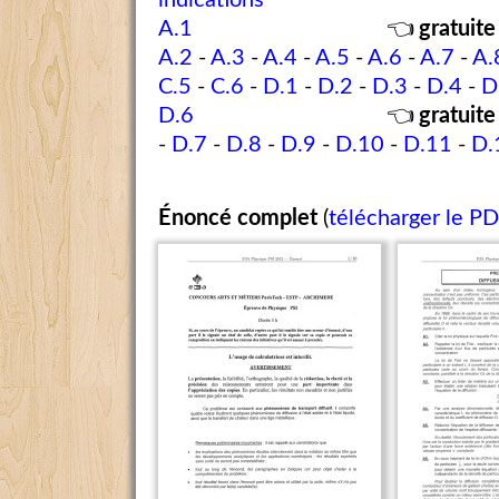
indications
A.1
👈
gratuite
A.2
-
A.3
-
A.4
-
A.5
-
A.6
-
A.7
-
A.
C.5
-
C.6
-
D.1
-
D.2
-
D.3
-
D.4
-
D
D.6
👈
gratuite
-
D.7
-
D.8
-
D.9
-
D.10
-
D.11
-
D.
Énoncé complet
(
télécharger le P