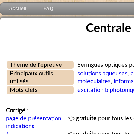
Accueil
FAQ
Centrale
Thème de l'épreuve
Seringues optiques pou
Principaux outils
solutions aqueuses
,
c
utilisés
moléculaires
,
informa
Mots clefs
excitation biphotoni
Corrigé
:
page de présentation
👈
gratuite
pour tous les 
indications