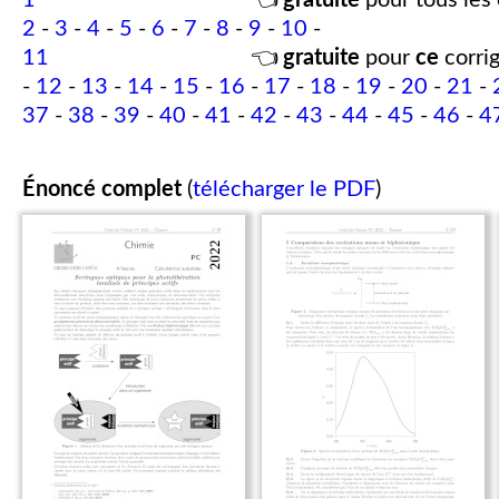
1
👈
gratuite
pour tous les 
2
-
3
-
4
-
5
-
6
-
7
-
8
-
9
-
10
-
11
👈
gratuite
pour
ce
corrig
-
12
-
13
-
14
-
15
-
16
-
17
-
18
-
19
-
20
-
21
-
37
-
38
-
39
-
40
-
41
-
42
-
43
-
44
-
45
-
46
-
4
Énoncé complet
(
télécharger le PDF
)