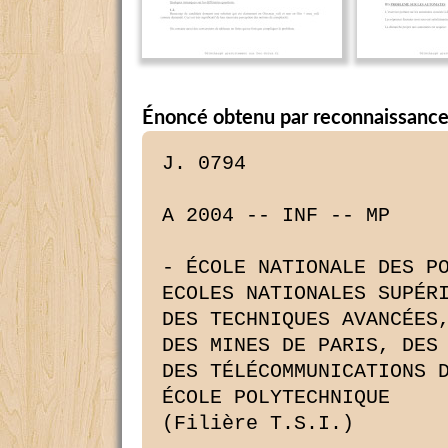
Énoncé obtenu par reconnaissance
J. 0794

A 2004 -- INF -- MP

- ÉCOLE NATIONALE DES PONTS ET CHAUSSÉES,
ECOLES NATIONALES SUPÉRIEURES DE L'AÉRONAUTIQUE ET DE L'ESPACE,
DES TECHNIQUES AVANCÉES, DES TÉLÉCOMMUNICATIONS,
DES MINES DE PARIS, DES MINES DE SAINT--ÉTIENNE, DES MINES DE NANCY
DES TÉLÉCOMMUNICATIONS DE BRETAGNE,
ÉCOLE POLYTECHNIQUE
(Filière T.S.I.)

CONCOURS D'ADMISSION 2004

ÉPREUVE D'INFORMATIQUE

Filière MP
(Durée de l'épreuve : 3 heures)

Sujet mis à la disposition des concours Cycle International, ENSTIM et TPE-EIVP.

Les candidats et les candidates sont priés de mentionner de façon

apparente sur la première page de la copie :
« INFORMATIQUE -- Filière MP »

RECOMMANDATIONS AUX CANDIDATS ET CANDIDATES

. L'énoncé de cette épreuve, y compris cette page de garde, comporte 10 pages.

0 Si, au cours de l'épreuve, un candidat ou une candidate repère ce qui lui 
semble être une erreur
d'énoncé, il ou elle le signale sur sa copie et poursuit sa composition en 
expliquant les raisons des
initiatives qu'il ou elle a décidé de prendre.

- Tout résultat fourni dans l'énoncé peut être utilisé pour les questions 
ultérieures même s'il n'a pas
été démontré.

. Il ne faut pas hésiter à formuler les commentaires qui semblent pertinents 
même lorsque l'énoncé

ne le demande pas explicitement.
- L'utilisation d'une calculatrice ou d'un ordinateur est interdite.

COMPOSITION DE L'ÉPREUVE

L'épreuve comporte deux parties indépendantes :

0 un problème d'algorithmique et de programmation, page 2 à 7, à résoudre en 1 
h 45 mn environ ;
0 un problème sur les automates, pages 8 à 10, à résoudre en 1 h 15 mn environ.

Tournez la page S.V.P.

Épreuve d'informatique

]. Problème d'algorithmique et de programmation -- 1 h 45 mn environ

Le tri par baquets

Préliminaire concernant la programmation: il faudra écrire des fonctions ou des 
procédures à l'aide d'un
langage de programmation qui pourra être soit Caml, soit Pascal, tout autre 
langage étant exclu. Indiquer en
début de problème le langage de programmation choisi ; il est interdit de 
modifier ce choix au cours de
l'épreuve. Certaines questions du problème sont formulées différemment selon le 
langage de programmation ;
cela est indiqué chaque fois que cela est nécessaire. Par ailleurs, lorsqu'un 
candidat ou une candidate écrira une
fonction ou une procédure en langage de programmation, il ou elle précisera si 
nécessaire le rôle des variables
locales et pourra définir des fonctions ou procédures auxiliaires qu'il ou elle 
explicitera. Enfin, lorsque le
candidat ou la candidate écrira une fonction ou une procédure, il ou elle 
pourra, lorsque cela s'y prête, faire appel
à une autre fonction ou procédure définie dans les questions précédentes.

Terminologie, notations et indications

a) Dans l'énoncé, les identificateurs sont écrits en police de caractères 
Courier New dans le contexte du
langage de programmation et en italique sinon.

b) Un tableau est constitué de cases pouvant contenir des valeurs d'un type 
donné. Le nombre total de cases du
tableau s'appelle ici sa dimension. La case d'indice i d'un tableau T sera 
notée T[i] dans l'énoncé du problème.

c) Dans ce problème, nous appelons opérations élémentaires :
0 un accès en mémoire pour lire ou écrire la valeur d'une variable ou d'une 
case d'un tableau ;
0 une opération arithmétique entre entiers : addition, soustraction, 
multiplication, division entière, calcul
du reste dans une division entière ;
o une comparaison (>, <, 2, S, =, #) entre deux entiers. Soient f et g deux fonctions d'une même variable entière n (resp. de deux mêmes variables entières n et m). On dit que la fonction f a un ordre de grandeur au plus égal à celui de la fonction g s'il existe un entier strictement positif k et un entier N (resp. deux entiers N et M) tels qu'on ait, pour tout n ?. N (resp. n 2 N et m 2 M), f(n) .<. k g(n) (resp. f(n, m) S k g(n, m)). On dit que les deux fonctions ont même ordre de grandeur si l'ordre de grandeur de l'une est au moins égal à l'ordre de grandeur de l'autre, et réciproquement. Par exemple, les fonctions f(n) : 3 n2 -- 5 n + 4 et g(n) : n2 ont même ordre de grandeur. On pourra aussi dire que g est un ordre de grandeur de f. Quand on calculera la complexité d'un algorithme 54, on l'exprimera sous la forme d'un ordre de grandeur du nombre d'opérations élémentaires effectuées pendant le déroulement de %; cette complexité sera exprimée à l'aide de paramètres caractéristiques du problème à traiter. d) Si l'on se préoccupe de trier une liste de n données, on sait alors que les algorithmes de tri opérant par comparaisons et échanges des données de la liste ont une complexité dans le cas le plus défavorable au moins de l'ordre de grandeur de nln(n). On étudie dans ce problème des algorithmes de tri d'entiers qui n'opèrent pas par comparaisons entre les données à trier. e) Tout au long du problème, on fera l'hypothèse qu'il n'y a pas de limitation sur la taille de la mémoire disponible et qu'on peut donc manipuler des tableaux de dimensions quelconques. On ne se préoccupera pas non plus du fait que les entiers codés sur un ordinateur sont bornés et on fera comme s'ils ne l'étaient pas. 0 Indications pour la programmation Caml: Ce qui est appelé tableau dans l'énoncé correspond à ce qui est appelé vecteur en Caml. En Caml, T . (i ) représente la case T[i] d'un tableau T. Page 2 sur 10 Épreuve commune 2004 Pascal : Dans tout le problème, on supposera qu'on écrit les différentes fonctions dans un fichier contenant les définitions suivantes : const MAX_DIM = 100; MAX_VAL = lOQD: type TABLE : array[0..MAX_DIM] of INTEGER; BACS = array[0..9] of TABLE; PREMIÈRE PARTIE Tri d'entiers compris entre 0 et MAX_VAL Cette partie est consacrée à un algorithme qui peut être considéré comme la version la plus simple du tri par baquets étudié dans la seconde partie. On suppose dans cette première partie qu'on veut trier par ordre croissant un ensemble de n entiers dont les valeurs sont toutes comprises entre 0 et une valeur maximum notée MAX_VAL. Certaines valeurs peuvent figurer plusieurs fois dans l'ensemble des données à trier; ces valeurs figureront alors avec le même nombre d'occurrences après le tri. Exemple : Pour MAX_VAL : 10 et n = 9, avec les données à trier suivantes : 6, 4, 2, 8, 4, 2, 3, 6, 4, les données triées sont alors : 2, 2, 3, 4, 4, 4, 6, 6, 8. Cl 1 -- Expliciter un algorithme de tri, de complexité MAX_VAL + n, fondé sur le principe suivant: on compte, pour chaque entier compris entre 0 à MAX_VAL, son nombre d'occurrences parmi les entiers à trier, puis on en déduit la liste triée. On justifiera sommairement la complexité de l'algorithme proposé. D 2 -- Il s'agit de programmer l'algorithme de la question Cl 1. Les données à trier se trouvent initialement dans un tableau ; après le tri, les données doivent occuper globalement les mêmes cases du tableau mais en étant cette fois-ci ordonnées par ordre croissant. ' Caml : Écrire en Caml une fonction tri_simple telle que, si 0 tableau est un vecteur de dimension suffisante, . tableau . ( 0 ) contient le nombre de données à trier, . les données à trier, de valeurs comprises entre 0 et MAX_VAL, se trouvent dans tableau consécutivement à partir de l'indice 1, alors tri_simple tableau ordonne les données du vecteur tableau par ordre croissant. La constante entière MAX_VAL est supposée déjà définie. Pascal : Écrire en Pascal une procédure tri_s imple telle que si 0 tableau est de type TABLE, 0 tableau [ 0] contient le nombre de données à trier, nombre qui ne dépasse pas la constante MAX_DIM, . les données à trier, de valeurs comprises entre 0 et MAX_VAL, se trouvent dans tableau consécutivement à partir de l'indice 1, alors tri_simple (tableau) ordonne par ordre croissant les données contenues dans tableau. Page 3 sur 10 Tournez la page S.V.P. Épreuve d'informatique DEUXIÈME PARTIE Gestion de tables Dans toute cette partie, on considérera des tableaux dont le plus petit indice vaut 0 et tels que les données du problème n'occupent pas nécessairement toutes les cases. Plus précisément, pour un tableau T contenant n données significatives du problème (typiquement, des données à trier) : 0 la case T[O] contiendra le nombre n ; o les données significatives occuperont les cases T[l], T[2], T[n]. Par exemple, on pourrait, pour trier les entiers 6, l et 7, disposer d'un tableau T dont les indices varient de 0 à 8, mettre la valeur 3 (nombre de données à trier) dans T[O], dans T[l] la valeur 6, dans T[2] la valeur 1, dans T[3] la valeur 7 et ne pas se préoccuper des contenus des cases d'indice 4 à 8. Ce tableau peut être représenté ainsi : T= ---fl----- On appellera table un tableau conçu selon ce modèle. Une table contiendra toujours des entiers positifs ou nuls. Ainsi, pour l'exemple précédent, la table Tcontient les données 6, l et 7. Une table Test dite vide si T[O] vaut 0. Une table sera dite triée si les entiers contenus dans les cases d'indices compris entre 1 et T[O] sont croissants au sens large. Les questions Cl 3 à D 10 préparent la programmation du tri par baquets dont le principe sera indiqué après la question D 10. D 3 -- Vider une table consiste à la transformer en une table vide. Caml : Écrire en Caml une fonction vider telle que, si T est un vecteur contenant une table, vider T vide la table T. Pascal : Écrire en Pascal une procédure vider telle que, si T est de type TABLE, vider (T) vide la table T. D 4 --- Ajouter un entier p a une table consiste à ajouter p a la suite des données figurant déjà dans la table et à actualiser le nombre des données de la table. Par exemple, si la table T est réprésentée ci-dessous (les cases non remplies contiennent des valeurs non significatives) : Tr ---fl---- ajouter à la table T la valeur 5 consiste à transformer Ten : Tr ___-"__- Caml : Écrire en Caml une fonction ajouter telle que, si T est un vecteur contenant une table et p un entier, ajouter T p transforme T pour ajouter p a la table T. On supposera que la dimension de la table Tpermet cet ajout. P