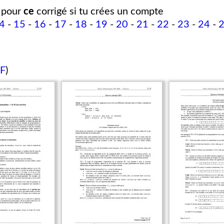
pour
ce
corrigé si tu crées un compte
4
-
15
-
16
-
17
-
18
-
19
-
20
-
21
-
22
-
23
-
24
-
DF
)