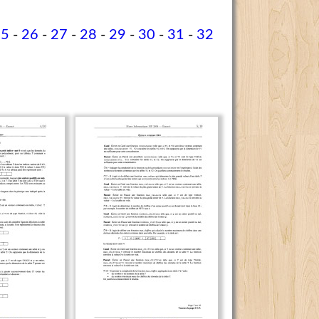
25
-
26
-
27
-
28
-
29
-
30
-
31
-
32