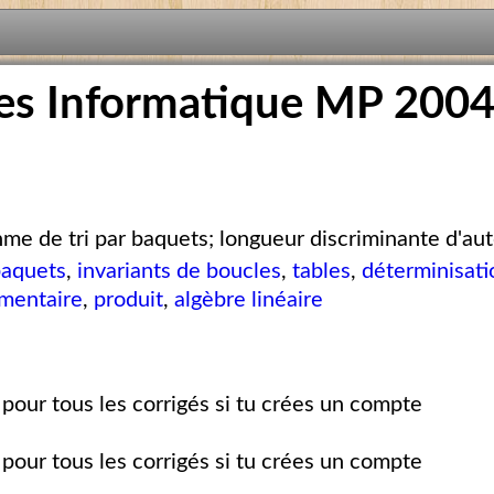
es Informatique MP 200
hme de tri par baquets; longueur discriminante d'a
 baquets
,
invariants de boucles
,
tables
,
déterminisat
mentaire
,
produit
,
algèbre linéaire
pour tous les corrigés si tu crées un compte
pour tous les corrigés si tu crées un compte