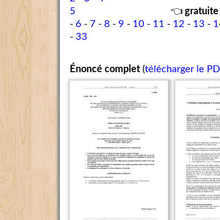
5
👈
gratuite
-
6
-
7
-
8
-
9
-
10
-
11
-
12
-
13
-
1
-
33
Énoncé complet
(
télécharger le P