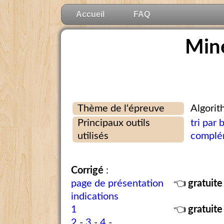
Accueil
FAQ
Min
Thème de l'épreuve
Algorit
Principaux outils
tri par
utilisés
complé
Corrigé
:
page de présentation
👈
gratuite
indications
1
👈
gratuite
2
-
3
-
4
-