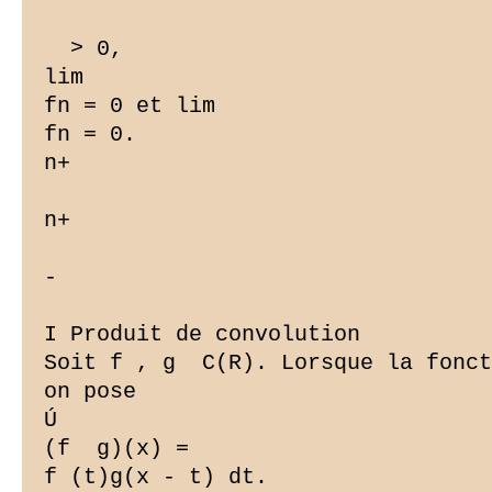
  > 0,

lim

fn = 0 et lim

fn = 0.

n+

n+

-

I Produit de convolution

Soit f , g  C(R). Lorsque la fonct
on pose

Ú

(f  g)(x) =

f (t)g(x - t) dt.
