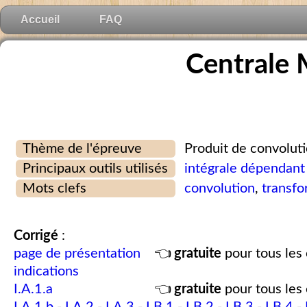
Accueil
FAQ
Centrale
Thème de l'épreuve
Produit de convoluti
Principaux outils utilisés
intégrale dépendant
Mots clefs
convolution
,
transfo
Corrigé
:
page de présentation
👈
gratuite
pour tous les 
indications
I.A.1.a
👈
gratuite
pour tous les 