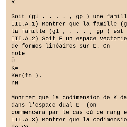
R

Soit (g1 , . . . , gp ) une famill
III.A.1) Montrer que la famille (g
la famille (g1 , . . . , gp ) est 
III.A.2) Soit E un espace vectorie
de formes linéaires sur E. On

note

Ü

K=

Ker(fn ).

nN

Montrer que la codimension de K da
dans l'espace dual E  (on

commencera par le cas où ce rang e
III.A.3) Montrer que la codimensio