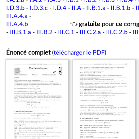
I.A.1.b
-
I.A.2
-
I.A.3
-
I.B.1
-
I.B.2
-
I.B.3
-
I.B.4
-
I.D.3.b
-
I.D.3.c
-
I.D.4
-
II.A
-
II.B.1.a
-
II.B.1.b
-
I
III.A.4.a
-
III.A.4.b
👈
gratuite
pour
ce
corrig
-
III.B.1.a
-
III.B.2
-
III.C.1
-
III.C.2.a
-
III.C.2.b
-
II
Énoncé complet
(
télécharger le PDF
)