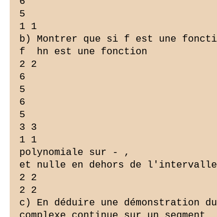
6

5

1 1

b) Montrer que si f est une foncti
f  hn est une fonction

2 2

6

5

6

5

3 3

1 1

polynomiale sur - ,

et nulle en dehors de l'intervalle
2 2

2 2

c) En déduire une démonstration du
complexe continue sur un segment
