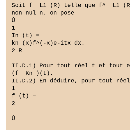
Soit f  L1 (R) telle que f^  L1 (R
non nul n, on pose

Ú

1

In (t) =

kn (x)f^(-x)e-itx dx.

2 R

II.D.1) Pour tout réel t et tout e
(f  Kn )(t).

II.D.2) En déduire, pour tout réel
1

f (t) =

2

Ú
