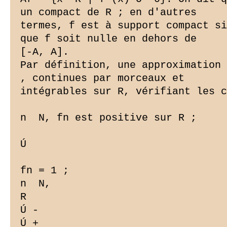
un compact de R ; en d'autres

termes, f est à support compact si
que f soit nulle en dehors de

[-A, A].

Par définition, une approximation 
, continues par morceaux et

intégrables sur R, vérifiant les c
n  N, fn est positive sur R ;

Ú

fn = 1 ;

n  N,

R

Ú -

Ú +
