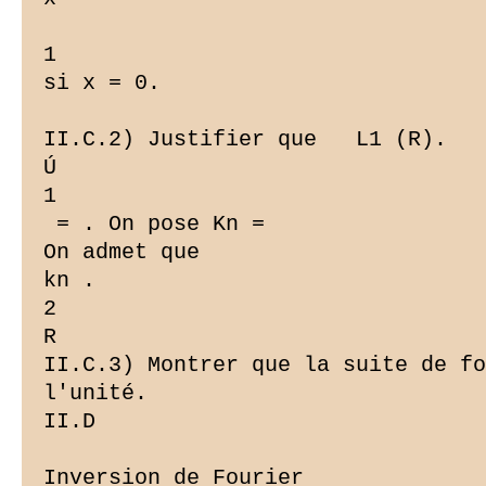
1

si x = 0.

II.C.2) Justifier que   L1 (R).

Ú

1

 = . On pose Kn =

On admet que

kn .

2

R

II.C.3) Montrer que la suite de fo
l'unité.

II.D ­

Inversion de Fourier
