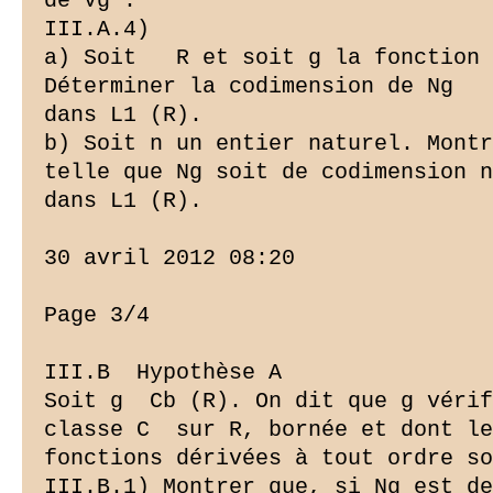
de Vg .

III.A.4)

a) Soit   R et soit g la fonction 
Déterminer la codimension de Ng

dans L1 (R).

b) Soit n un entier naturel. Montr
telle que Ng soit de codimension n

dans L1 (R).

30 avril 2012 08:20

Page 3/4

III.B ­ Hypothèse A

Soit g  Cb (R). On dit que g vérif
classe C  sur R, bornée et dont le
fonctions dérivées à tout ordre so
III.B.1) Montrer que, si Ng est de