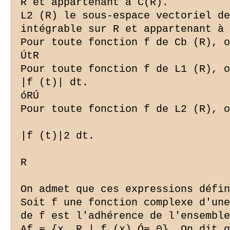
R et appartenant à C(R).

L2 (R) le sous-espace vectoriel de
intégrable sur R et appartenant à 
Pour toute fonction f de Cb (R), o
ÚtR

Pour toute fonction f de L1 (R), o
|f (t)| dt.

óRÚ

Pour toute fonction f de L2 (R), o
|f (t)|2 dt.

R

On admet que ces expressions défin
Soit f une fonction complexe d'une
de f est l'adhérence de l'ensemble

Af = {x  R | f (x) Ó= 0}. On dit q