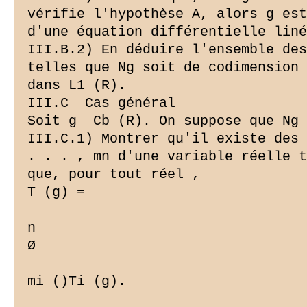
vérifie l'hypothèse A, alors g est
d'une équation différentielle liné
III.B.2) En déduire l'ensemble des
telles que Ng soit de codimension 
dans L1 (R).

III.C ­ Cas général

Soit g  Cb (R). On suppose que Ng 
III.C.1) Montrer qu'il existe des 
. . . , mn d'une variable réelle t
que, pour tout réel ,

T (g) =

n

Ø

mi ()Ti (g).
