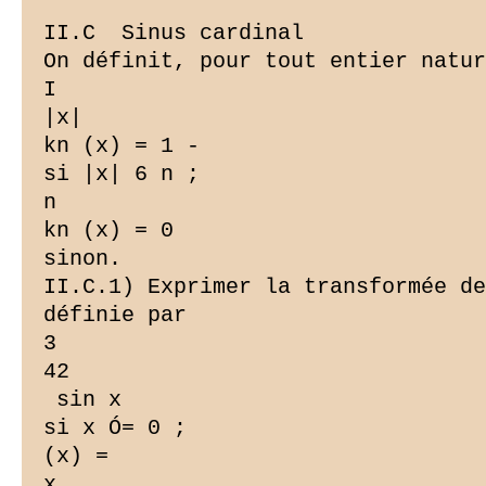
II.C ­ Sinus cardinal

On définit, pour tout entier natur
I

|x|

kn (x) = 1 -

si |x| 6 n ;

n

kn (x) = 0

sinon.

II.C.1) Exprimer la transformée de
définie par

3

42

 sin x

si x Ó= 0 ;

(x) =

x
