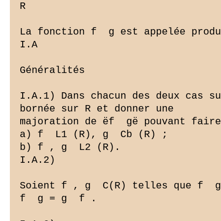
R

La fonction f  g est appelée produ
I.A ­

Généralités

I.A.1) Dans chacun des deux cas su
bornée sur R et donner une

majoration de ëf  gë pouvant faire
a) f  L1 (R), g  Cb (R) ;

b) f , g  L2 (R).

I.A.2)

Soient f , g  C(R) telles que f  g
f  g = g  f .
