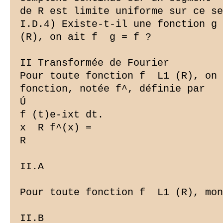
de R est limite uniforme sur ce se
I.D.4) Existe-t-il une fonction g 
(R), on ait f  g = f ?

II Transformée de Fourier

Pour toute fonction f  L1 (R), on 
fonction, notée f^, définie par

Ú

f (t)e-ixt dt.

x  R f^(x) =

R

II.A ­

Pour toute fonction f  L1 (R), mon
II.B ­
