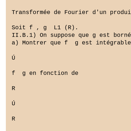
Transformée de Fourier d'un produi
Soit f , g  L1 (R).

II.B.1) On suppose que g est borné
a) Montrer que f  g est intégrable
Ú

f  g en fonction de

R

Ú

R
