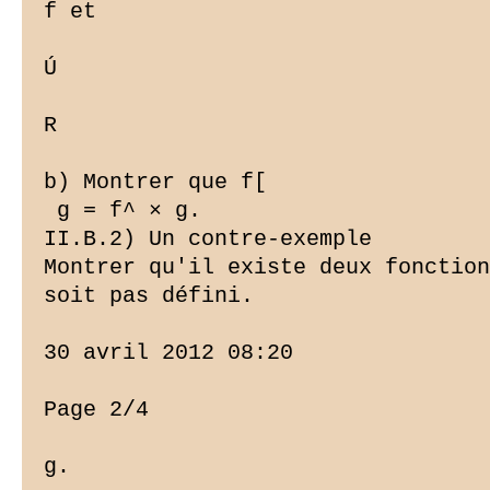
f et

Ú

R

b) Montrer que f[

 g = f^ × g.

II.B.2) Un contre-exemple

Montrer qu'il existe deux fonction
soit pas défini.

30 avril 2012 08:20

Page 2/4

g.
