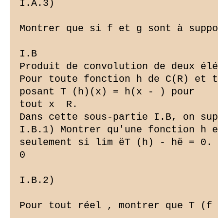
I.A.3)

Montrer que si f et g sont à suppo
I.B ­

Produit de convolution de deux élé
Pour toute fonction h de C(R) et t
posant T (h)(x) = h(x - ) pour

tout x  R.

Dans cette sous-partie I.B, on sup
I.B.1) Montrer qu'une fonction h e
seulement si lim ëT (h) - hë = 0.

0

I.B.2)

Pour tout réel , montrer que T (f 