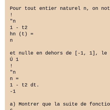
Pour tout entier naturel n, on not
!

"n

1 - t2

hn (t) =

n

et nulle en dehors de [-1, 1], le 
Ú 1

!

"n

n =

1 - t2 dt.

-1

a) Montrer que la suite de fonctio