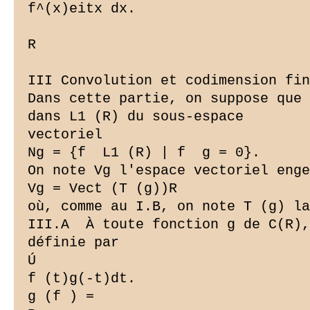
f^(x)eitx dx.

R

III Convolution et codimension fin
Dans cette partie, on suppose que 
dans L1 (R) du sous-espace

vectoriel

Ng = {f  L1 (R) | f  g = 0}.

On note Vg l'espace vectoriel enge
Vg = Vect (T (g))R

où, comme au I.B, on note T (g) la
III.A ­ À toute fonction g de C(R)
définie par

Ú

f (t)g(-t)dt.

g (f ) =
