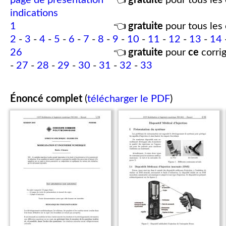
page de présentation
👈
gratuite
pour tous les 
indications
1
👈
gratuite
pour tous les 
2
-
3
-
4
-
5
-
6
-
7
-
8
-
9
-
10
-
11
-
12
-
13
-
14
26
👈
gratuite
pour
ce
corrig
-
27
-
28
-
29
-
30
-
31
-
32
-
33
Énoncé complet
(
télécharger le PDF
)