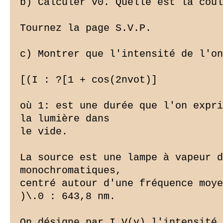
b) Calculer v0. Quelle est la coul
Tournez la page S.V.P.

c) Montrer que l'intensité de l'on
[(I : ?[1 + cos(2nvot)]

où 1: est une durée que l'on expri
la lumière dans

le vide.

La source est une lampe à vapeur d
monochromatiques,

centré autour d'une fréquence moye
)\.0 : 643,8 nm.

On désigne par I V(v) l'intensité 