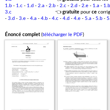
1.b
-
1.c
-
1.d
-
2.a
-
2.b
-
2.c
-
2.d
-
2.e
-
1.a
-
1.
3.c
👈
gratuite
pour
ce
corrig
-
3.d
-
3.e
-
4.a
-
4.b
-
4.c
-
4.d
-
4.e
-
5.a
-
5.b
-
5
Énoncé complet
(
télécharger le PDF
)