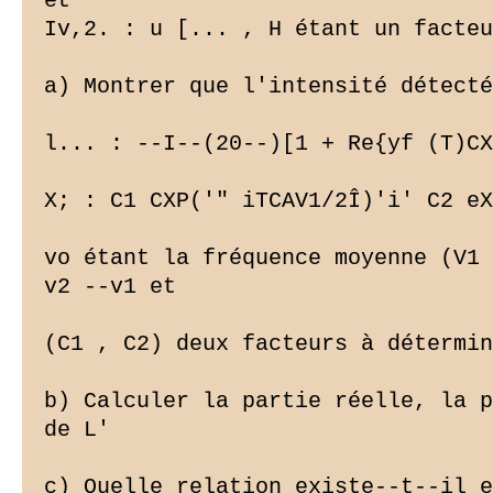
et

Iv,2. : u [... , H étant un facteu
a) Montrer que l'intensité détecté
l... : --I--(20--)[1 + Re{yf (T)CX
X; : C1 CXP('" iTCAV1/2Î)'i' C2 eX
vo étant la fréquence moyenne (V1 
v2 --v1 et

(C1 , C2) deux facteurs à détermin
b) Calculer la partie réelle, la p
de L'

c) Quelle relation existe--t--il e