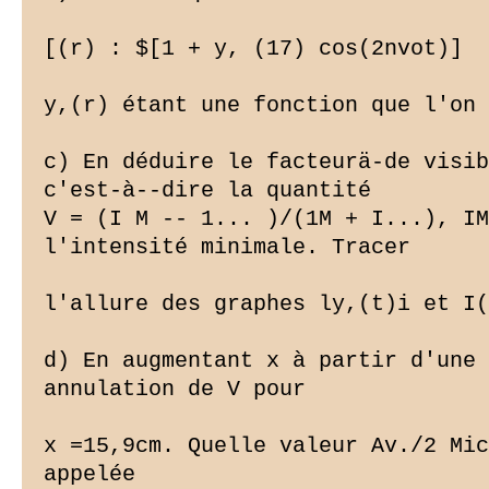
[(r) : $[1 + y, (17) cos(2nvot)]

y,(r) étant une fonction que l'on 
c) En déduire le facteurä-de visib
c'est-à--dire la quantité

V = (I M -- 1... )/(1M + I...), IM
l'intensité minimale. Tracer

l'allure des graphes ly,(t)i et I(
d) En augmentant x à partir d'une 
annulation de V pour

x =15,9cm. Quelle valeur Av./2 Mic
appelée
