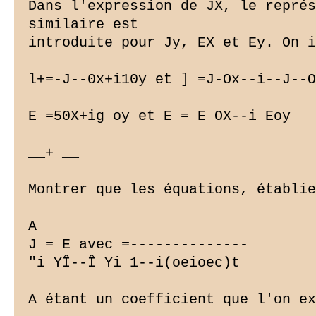
Dans l'expression de JX, le représ
similaire est

introduite pour Jy, EX et Ey. On i
l+=-J--0x+i10y et ] =J-Ox--i--J--O
E =50X+ig_oy et E =_E_OX--i_Eoy

__+ __

Montrer que les équations, établie
A

J = E avec =--------------

"i YÎ--Î Yi 1--i(oeioec)t

A étant un coefficient que l'on ex