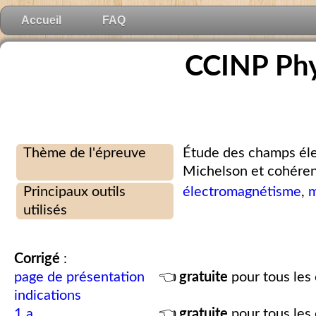
Accueil
FAQ
CCINP Ph
Thème de l'épreuve
Étude des champs éle
Michelson et cohére
Principaux outils
électromagnétisme
,
m
utilisés
Corrigé
:
page de présentation
👈
gratuite
pour tous les 
indications
1.a
👈
gratuite
pour tous les 