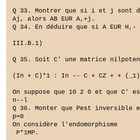
Q 33. Montrer que si i et j sont d
Aj, alors AB EUR A,+j.

Q 34. En déduire que si A EUR H,- 
III.B.1)

Q 35. Soit C' une matrice nilpoten
(In + C)*1 : In -- C + CZ + + (_1)
On suppose que 10 2 0 et que C' es
n--l

Q 36. Monter que Pest inversible e
p=0

On considère l'endomorphisme 
 P*1MP.
