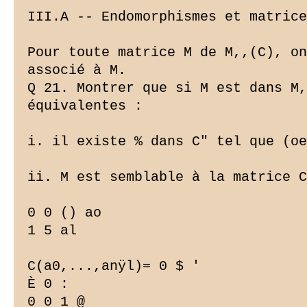
III.A -- Endomorphismes et matrice
Pour toute matrice M de M,,(C), on
associé à M.

Q 21. Montrer que si M est dans M,
équivalentes :

i. il existe % dans C" tel que (oe
ii. M est semblable à la matrice C
0 0 () ao

1 5 al

C(a0,...,anÿl)= 0 $ '

È 0 :

0 0 1 @
