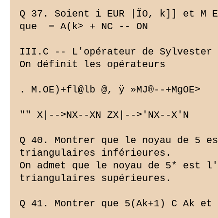
Q 37. Soient i EUR |ÏO, k]] et M E
que 
 = A(k> + NC -- ON

III.C -- L'opérateur de Sylvester

On définit les opérateurs

. M.OE)+fl@lb @, ÿ »MJ®--+MgOE>

"" X|-->NX--XN ZX|-->'NX--X'N

Q 40. Montrer que le noyau de 5 es
triangulaires inférieures.

On admet que le noyau de 5* est l'
triangulaires supérieures.

Q 41. Montrer que 5(Ak+1) C Ak et 