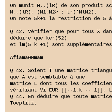
On munit M,,(lR) de son produit sc
M,,(lR), (M1,M2> : tr('MlM2).

On note 5k+1 la restriction de 5 à
Q 42. Vérifier que pour tous X dan
déduire que ker(52)

et lm(5 k +1) sont supplémentaires
AfiamaWHmam

Q 43. Soient T une matrice triangu
que A est semblable à une

matrice L dont tous les coefficien
vérifiant Vi EUR [[--1,k -- 1]], L
Q 44. En déduire que toute matrice
Toeplitz.
