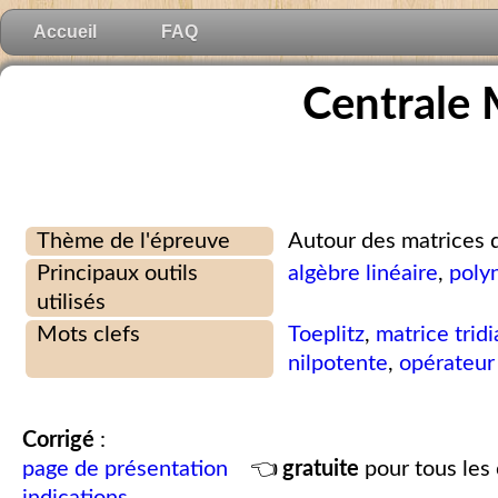
Accueil
FAQ
Centrale 
Thème de l'épreuve
Autour des matrices d
Principaux outils
algèbre linéaire
,
poly
utilisés
Mots clefs
Toeplitz
,
matrice trid
nilpotente
,
opérateur
Corrigé
:
page de présentation
👈
gratuite
pour tous les 