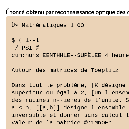
Énoncé obtenu par reconnaissance optique des 
Ü» Mathématiques 1 00

$ ( 1--l

_/ PSI @

cum:nuns EENTHHLE--SUPËLEE 4 heure
Autour des matrices de Toeplitz

Dans tout le problème, [K désigne 
supérieur ou égal à 2, [Un l'ensem
des racines n--ièmes de l'unité. S
a < b, [[a,b]] désigne l'ensemble 
inversible et donner sans calcul l
valeur de la matrice ©;1MnOEn.
