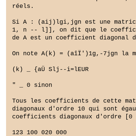
réels.

Si A : (aij)lgi,jgn est une matric
1, n -- l]], on dit que le coeffic
de A est un coefficient diagonal d
On note A(k) = (aîÏ')1g,-7jgn la m
(k) _ {aÜ Slj--i=lEUR

" _ 0 sinon

Tous les coefficients de cette mat
diagonaux d'ordre 10 qui sont égau
coefficients diagonaux d'ordre [0 
123 100 020 000
