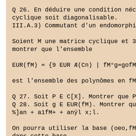
Q 26. En déduire une condition néc
cyclique soit diagonalisable.

III.A.3) Commutant d'un endomorphi
Soient M une matrice cyclique et 3
montrer que l'ensemble

EUR(fM) = {9 EUR Æ(Cn) | fM°g=gofM
est l'ensemble des polynômes en fM
Q 27. Soit P E C[X]. Montrer que P
Q 28. Soit g E EUR(fM). Montrer qu
%]an + a1fM+ + anÿl x;l.

On pourra utiliser la base (oeo,fM