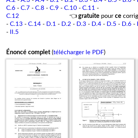
A.2
-
A.3
-
A.4
-
B.1
-
B.2
-
B.3
-
B.4
-
B.5
-
B.6
-
C.6
-
C.7
-
C.8
-
C.9
-
C.10
-
C.11
-
C.12
👈
gratuite
pour
ce
corrig
-
C.13
-
C.14
-
D.1
-
D.2
-
D.3
-
D.4
-
D.5
-
D.6
-
-
II.5
Énoncé complet
(
télécharger le PDF
)