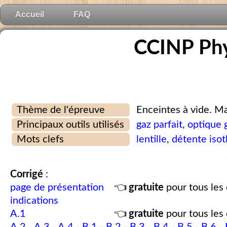
Accueil
FAQ
CCINP Phy
Thème de l'épreuve
Enceintes à vide. M
Principaux outils utilisés
gaz parfait
,
optique 
Mots clefs
lentille
,
détente iso
Corrigé
:
page de présentation
👈
gratuite
pour tous les 
indications
A.1
👈
gratuite
pour tous les 