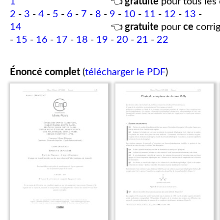
1
👈
gratuite
pour tous les 
2
-
3
-
4
-
5
-
6
-
7
-
8
-
9
-
10
-
11
-
12
-
13
-
14
👈
gratuite
pour
ce
corrig
-
15
-
16
-
17
-
18
-
19
-
20
-
21
-
22
Énoncé complet
(
télécharger le PDF
)