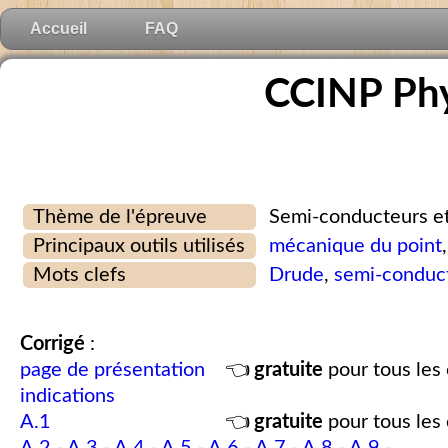
Accueil
FAQ
CCINP Phy
Thème de l'épreuve
Semi-conducteurs et 
Principaux outils utilisés
mécanique du point
Mots clefs
Drude
,
semi-conduc
Corrigé
:
page de présentation
👈
gratuite
pour tous les 
indications
A.1
👈
gratuite
pour tous les 