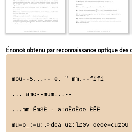
Énoncé obtenu par reconnaissance optique des 
mou--5...-- e. " mm.--fifi

... amo--mum...--

...mm Ëm3Ë - a:oËoËoe ËËÈ

mu=o_:=u:.>dca u2:l£0v oeoe=cuzOU
