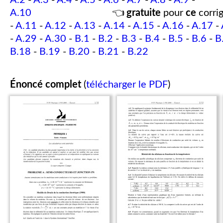
A.2
-
A.3
-
A.4
-
A.5
-
A.6
-
A.7
-
A.8
-
A.9
-
A.10
👈
gratuite
pour
ce
corrig
-
A.11
-
A.12
-
A.13
-
A.14
-
A.15
-
A.16
-
A.17
-
-
A.29
-
A.30
-
B.1
-
B.2
-
B.3
-
B.4
-
B.5
-
B.6
-
B
B.18
-
B.19
-
B.20
-
B.21
-
B.22
Énoncé complet
(
télécharger le PDF
)