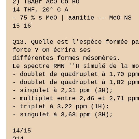
2) TBABr AcO Co HO

14 THF, 20° C A

- 75 % s MeO | aanitie -- MeO NS

15 16

Q13. Quelle est l'espèce formée pa
forte ? On écrira ses

différentes formes mésomères.

Le spectre RMN ''H simulé de la mo
- doublet de quadruplet à 1,70 ppm
- doublet de quadruplet à 1,82 ppm
- singulet à 2,31 ppm (3H);

- multiplet entre 2,46 et 2,71 ppm
- triplet à 3,22 ppm (1H);

- singulet à 3,68 ppm (3H);

14/15

Q14.
