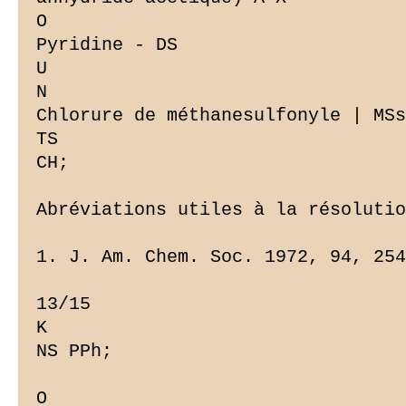
O

Pyridine - DS

U

N

Chlorure de méthanesulfonyle | MSs
TS

CH;

Abréviations utiles à la résolutio
1. J. Am. Chem. Soc. 1972, 94, 254
13/15

K

NS PPh;

O
