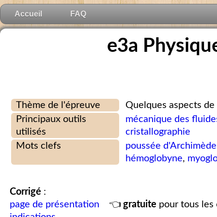
Accueil
FAQ
e3a Physiqu
Thème de l'épreuve
Quelques aspects de l
Principaux outils
mécanique des fluide
utilisés
cristallographie
Mots clefs
poussée d'Archimède
hémoglobyne
,
myoglo
Corrigé
:
page de présentation
👈
gratuite
pour tous les 