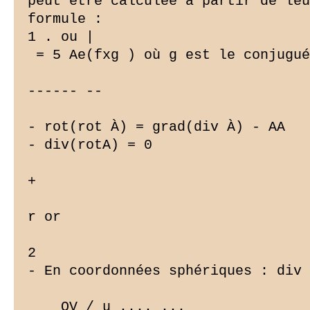
 = 5 Ae(fxg ) où g est le conjugué
------ --

- rot(rot À) = grad(div À) - AA

- div(rotA) = 0

+

r or

2

- En coordonnées sphériques : div 
_ _ OV / u .... ...
