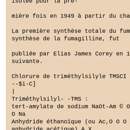
isolée pour la pre-

mière fois en 1949 à partir du cha
La première synthèse totale du fum
synthèse de la fumagilline, fut

publiée par Elias James Corey en 1
suivante.

Chlorure de triméthylsilyle TMSCI 
--$i-C]

|

Triméthylsilyl- -TMS :

tert-amylate de sodium NaOt-Am © O
O Na

Anhydride éthanoïque (ou Ac,O O O

anhydride acétique) A X
