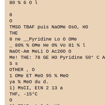
80 % 6 O l

8

O

TMSO TBAF puis NaOMe OsO, HO

THE

8 ne __Pyridine Lo O OMe

_ 80% % OMe He 0% Vo 81 % l

NaOt-Am MeLi O Ac20O O

Me! THE: 78 GE HO Pyridine 50° C A
S s

OTHER , O

1 OMe ET MeO 95 % MeO

ya % MeO du d.

1) MsCI, EtN 2 13 a

THF, -15°C

O
