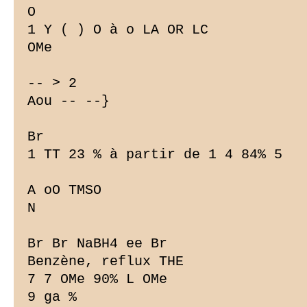
O

1 Y ( ) O à o LA OR LC

OMe

-- > 2

Aou -- --}

Br

1 TT 23 % à partir de 1 4 84% 5

A oO TMSO

N

Br Br NaBH4 ee Br

Benzène, reflux THE

7 7 OMe 90% L OMe

9 ga %
