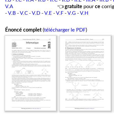
I.B
-
I.C
-
II.A
-
II.B
-
II.C
-
II.D
-
II.E
-
III.A
-
III.B
-
V.A
👈
gratuite
pour
ce
corrig
-
V.B
-
V.C
-
V.D
-
V.E
-
V.F
-
V.G
-
V.H
Énoncé complet
(
télécharger le PDF
)