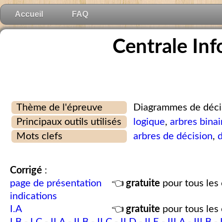
Accueil
FAQ
Centrale In
Thème de l'épreuve
Diagrammes de déci
Principaux outils utilisés
logique
,
arbres binai
Mots clefs
arbres de décision
,
Corrigé
:
page de présentation
👈
gratuite
pour tous les 
indications
I.A
👈
gratuite
pour tous les 