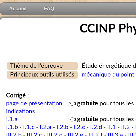
Accueil
FAQ
CCINP Ph
Thème de l'épreuve
Étude énergétique d
Principaux outils utilisés
mécanique du point 
Corrigé
:
page de présentation
👈
gratuite
pour tous les 
indications
I.1.a
👈
gratuite
pour tous les 
I.1.b
-
I.1.c
-
I.2.a
-
I.2.b
-
I.2.c
-
I.2.d
-
II.1
-
II.2
-
III.2.b
-
III.2.c
-
III.2.d
-
III.2.e
-
III.2.f
-
III.3.a
-
III