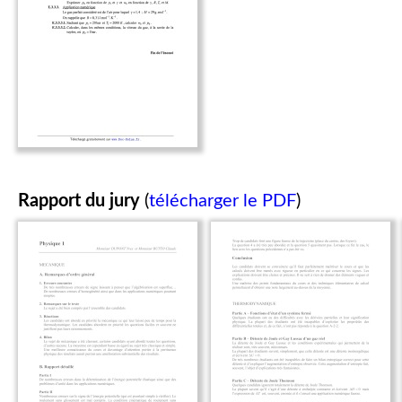
Rapport du jury
(
télécharger le PDF
)