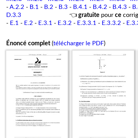
-
A.2.2
-
B.1
-
B.2
-
B.3
-
B.4.1
-
B.4.2
-
B.4.3
-
B.
D.3.3
👈
gratuite
pour
ce
corrig
-
E.1
-
E.2
-
E.3.1
-
E.3.2
-
E.3.3.1
-
E.3.3.2
-
E.3.
Énoncé complet
(
télécharger le PDF
)