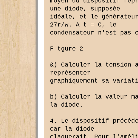
moyen du dispositif repr
une diode, supposée

idéale, et le générateur
27r/w. A t = O, le

condensateur n'est pas c
F tgure 2

&) Calculer la tension a
représenter

graphiquement sa variati
b) Calculer la valeur ma
la diode.

4. Le dispositif précéde
car la diode

claquerait. Pour l'améli