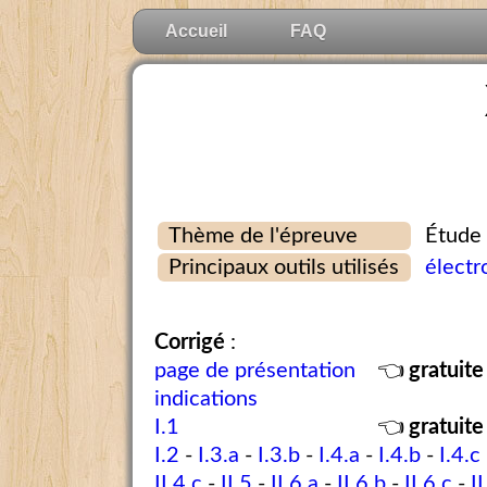
Accueil
FAQ
Thème de l'épreuve
Étude 
Principaux outils utilisés
électr
Corrigé
:
page de présentation
👈
gratuite
indications
I.1
👈
gratuite
I.2
-
I.3.a
-
I.3.b
-
I.4.a
-
I.4.b
-
I.4.c
II.4.c
-
II.5
-
II.6.a
-
II.6.b
-
II.6.c
-
II