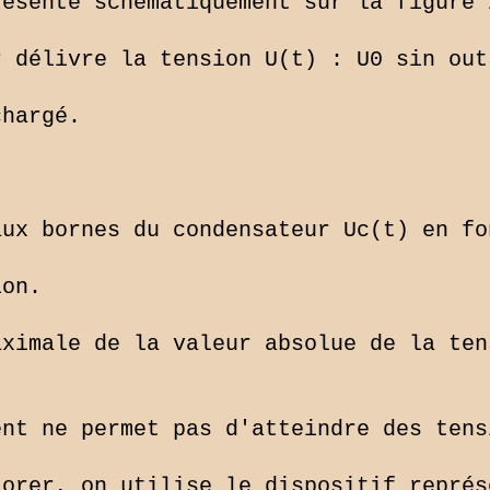
ésenté schématiquement sur la figure 
 délivre la tension U(t) : U0 sin out
hargé.

ux bornes du condensateur Uc(t) en fo
on.

ximale de la valeur absolue de la ten
nt ne permet pas d'atteindre des tens
orer, on utilise le dispositif représ