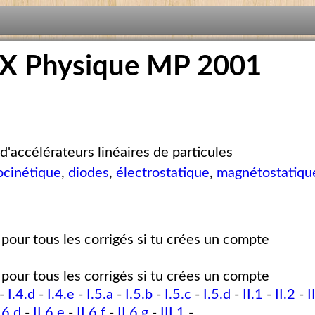
X Physique MP 2001
d'accélérateurs linéaires de particules
ocinétique
,
diodes
,
électrostatique
,
magnétostatiqu
pour tous les corrigés si tu crées un compte
pour tous les corrigés si tu crées un compte
-
I.4.d
-
I.4.e
-
I.5.a
-
I.5.b
-
I.5.c
-
I.5.d
-
II.1
-
II.2
-
I
.6.d
-
II.6.e
-
II.6.f
-
II.6.g
-
III.1
-