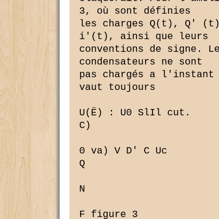
3, où sont définies

les charges Q(t), Q' (t)
i'(t), ainsi que leurs

conventions de signe. Le
condensateurs ne sont

pas chargés a l'instant 
vaut toujours

U(Ë) : U0 SlIl cut.

C)

0 va) V D' C Uc
Q

N

F figure 3
