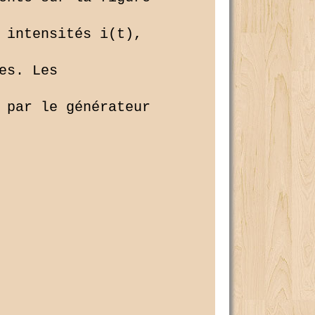
 intensités i(t), 

s. Les 

 par le générateur 
