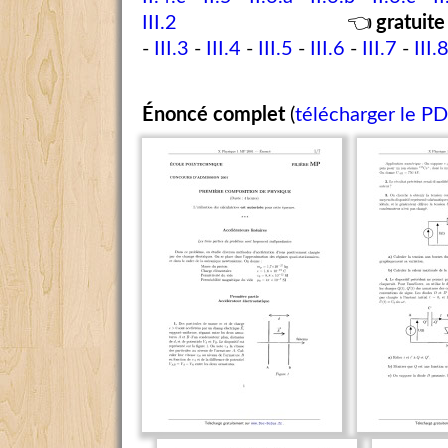
III.2
👈
gratuite
-
III.3
-
III.4
-
III.5
-
III.6
-
III.7
-
III.
Énoncé complet
(
télécharger le P