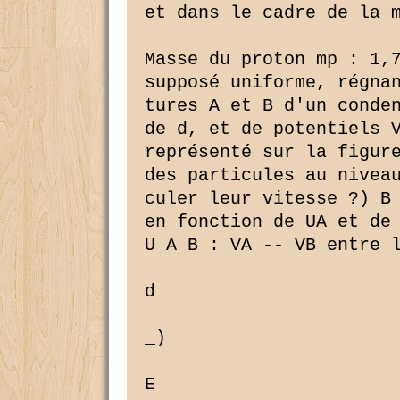
et dans le cadre de la m
Masse du proton mp : 1,
supposé uniforme, régnan
tures A et B d'un conden
de d, et de potentiels V
représenté sur la figure
des particules au niveau
culer leur vitesse ?) B 
en fonction de UA et de 
U A B : VA -- VB entre l
d

_)

E
