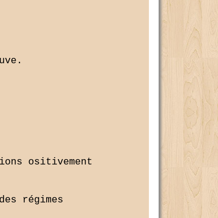
ve.

ions ositivement 

es régimes 
