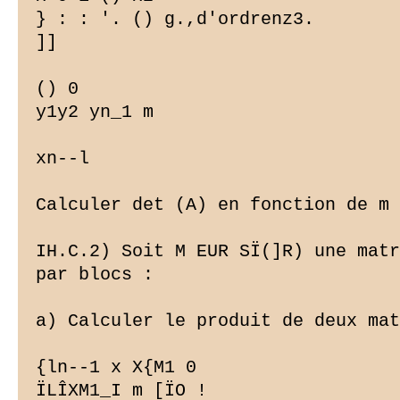
} : : '. () g.,d'ordrenz3.

]]

() 0

y1y2 yn_1 m

xn--l

Calculer det (A) en fonction de m 
IH.C.2) Soit M EUR SÏ(]R) une matr
par blocs :

a) Calculer le produit de deux mat
{ln--1 x X{M1 0

ÏLÎXM1_I m [ÏO !
