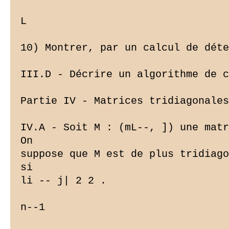
L

10) Montrer, par un calcul de déte
III.D - Décrire un algorithme de c
Partie IV - Matrices tridiagonales

IV.A - Soit M : (mL--, ]) une matr
On

suppose que M est de plus tridiago
si

li -- j| 2 2 .

n--1
