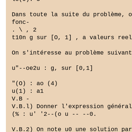
Dans toute la suite du problème, o
fonc-

. \ , 2

t10n g sur [O, 1] , a valeurs reel
On s'intéresse au problème suivant
u"--oe2u : g, sur [0,1]

"(O) : ao (4)

u(1) : a1

V.B -

V.B.l) Donner l'expression général
(% : u' '2--(o u -- --0.

V.B.2) On note u0 une solution par