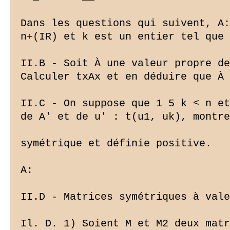
Dans les questions qui suivent, A:
n+(IR) et k est un entier tel que 
II.B - Soit À une valeur propre de
Calculer txAx et en déduire que À 
II.C - On suppose que 1 5 k < n et
de A' et de u' : t(u1, uk), montre
symétrique et définie positive.

A:

II.D - Matrices symétriques à vale
Il. D. 1) Soient M et M2 deux matr