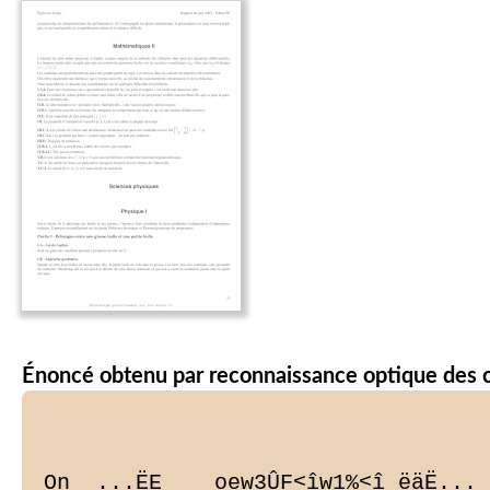
Énoncé obtenu par reconnaissance optique des 
On_ ...ËE __ oew3ÛF<îw1%<î ëäË... 