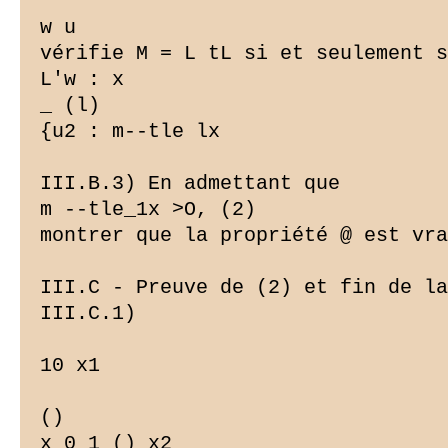
w u

vérifie M = L tL si et seulement s
L'w : x

_ (l)

{u2 : m--tle lx

III.B.3) En admettant que

m --tle_1x >O, (2)

montrer que la propriété @ est vra
III.C - Preuve de (2) et fin de la
III.C.1)

10 x1

()

x 0 1 () x2
