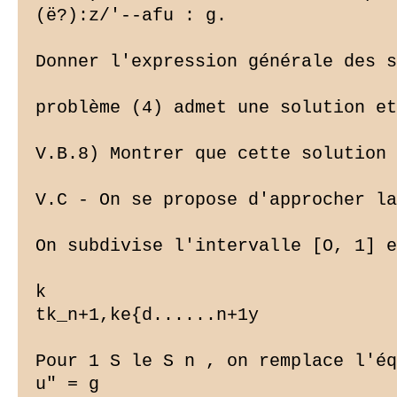
(ë?):z/'--afu : g.

Donner l'expression générale des s
problème (4) admet une solution et
V.B.8) Montrer que cette solution 
V.C - On se propose d'approcher la
On subdivise l'intervalle [O, 1] e
k

tk_n+1,ke{d......n+1y

Pour 1 S le S n , on remplace l'éq
u"
 = g