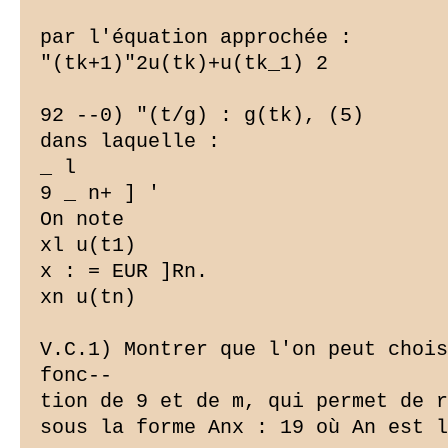
par l'équation approchée :

"(tk+1)"2u(tk)+u(tk_1) 2

92 --0) "(t/g) : g(tk), (5)

dans laquelle :

_ l

9 _ n+ ] '

On note

xl u(t1)

x : = EUR ]Rn.

xn u(tn)

V.C.1) Montrer que l'on peut chois
fonc--

tion de 9 et de m, qui permet de r
sous la forme Anx : 19 où An est l