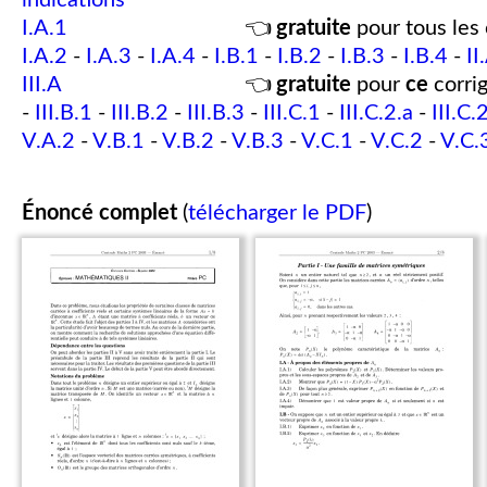
indications
I.A.1
👈
gratuite
pour tous les 
I.A.2
-
I.A.3
-
I.A.4
-
I.B.1
-
I.B.2
-
I.B.3
-
I.B.4
-
II
III.A
👈
gratuite
pour
ce
corrig
-
III.B.1
-
III.B.2
-
III.B.3
-
III.C.1
-
III.C.2.a
-
III.C.
V.A.2
-
V.B.1
-
V.B.2
-
V.B.3
-
V.C.1
-
V.C.2
-
V.C.
Énoncé complet
(
télécharger le PDF
)