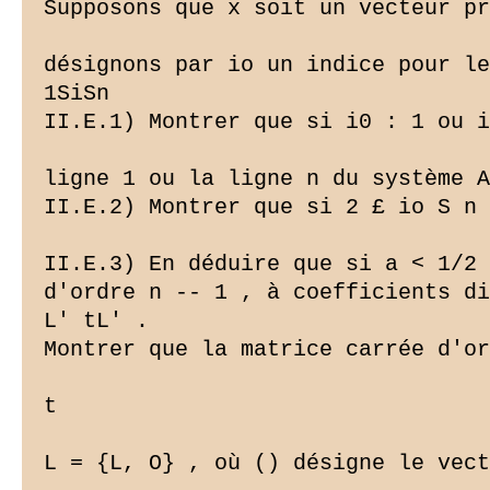
Supposons que x soit un vecteur pr
désignons par io un indice pour le
1SiSn

II.E.1) Montrer que si i0 : 1 ou i
ligne 1 ou la ligne n du système A
II.E.2) Montrer que si 2 £ io S n 
II.E.3) En déduire que si a < 1/2 
d'ordre n -- 1 , à coefficients di
L' tL' .

Montrer que la matrice carrée d'or
t

L = {L, O} , où () désigne le vect