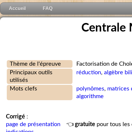
Accueil
FAQ
Centrale
Thème de l'épreuve
Factorisation de Chol
Principaux outils
réduction
,
algèbre bil
utilisés
Mots clefs
polynômes
,
matrices 
algorithme
Corrigé
:
page de présentation
👈
gratuite
pour tous les 