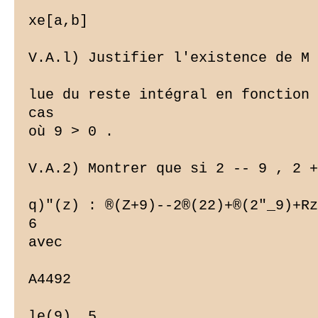
xe[a,b]

V.A.l) Justifier l'existence de M 
lue du reste intégral en fonction 
cas

où 9 > 0 .

V.A.2) Montrer que si 2 -- 9 , 2 +
q)"(z) : ®(Z+9)--2®(22)+®(2"_9)+Rz
6

avec

A4492

le(9). 5
