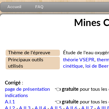
Accueil
FAQ
Mines C
Thème de l'épreuve
Étude de l'eau oxygé
Principaux outils
théorie VSEPR
,
ther
utilisés
cinétique
,
loi de Bee
Corrigé
:
page de présentation
👈
gratuite
pour tous les 
indications
A.I.1
👈
gratuite
pour tous les 
A.I.2
-
A.II.3
-
A.II.4
-
A.II.5
-
A.II.6
-
A.II.7
-
A.III.