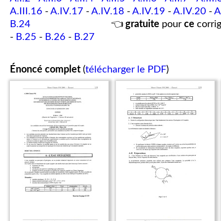
A.III.16
-
A.IV.17
-
A.IV.18
-
A.IV.19
-
A.IV.20
-
A
B.24
👈
gratuite
pour
ce
corrig
-
B.25
-
B.26
-
B.27
Énoncé complet
(
télécharger le PDF
)