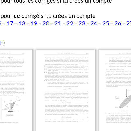
pour tous les corrigés si tu crées un compte
pour
ce
corrigé si tu crées un compte
6
-
17
-
18
-
19
-
20
-
21
-
22
-
23
-
24
-
25
-
26
-
2
DF
)