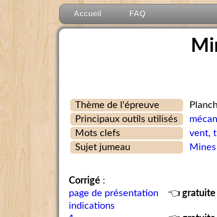
Accueil
FAQ
Mi
Thème de l'épreuve
Planch
Principaux outils utilisés
mécani
Mots clefs
vent
,
Sujet jumeau
Mines
Corrigé
:
page de présentation
👈
gratuite
indications