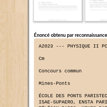
Énoncé obtenu par reconnaissance
A2023 --- PHYSIQUE II PC

Cm

Concours commun

Mines-Ponts

ÉCOLE DES PONTS PARISTECH,
ISAE-SUPAERO, ENSTA PARIS,
TÉLÉCOM PARIS, MINES PARIS,
MINES SAINT-ÉTIENNE, MINES NANCY,
IMT ATLANTIQUE, ENSAE PARIS,
CHIMIE PARISTECH - PSL.

Concours Mines-Télécom,
Concours Centrale-Supélec (Cycle International).
CONCOURS 2023
DEUXIÈME ÉPREUVE DE PHYSIQUE

Durée de l'épreuve : 4 heures

L'usage de la calculatrice ou de tout dispositif électronique est interdit.

Les candidats sont priés de mentionner de façon apparente
sur la première page de la copie :

PHYSIQUE II - PC

L'énoncé de cette épreuve comporte 9 pages de texte.

Si, au cours de l'épreuve, un candidat repère ce qui lui semble être une erreur 
d'énontcé, il le
signale sur sa copie et poursuit sa composition en expliquant les raisons des 
initiatives qu'il est
amené à prendre.

Les sujets sont la propriété du GIP CCMP. Ils sont publiés sous les termes de 
la licence
Creative Commons Attribution - Pas d'Utilisation Commerciale - Pas de 
Modification 3.0 France.
Tout autre usage est soumis à une autorisation préalable du Concours commun 
Mines Ponts.

Physique II, année 2025 -- filière PC

Planche à voile et vagues.

Ce sujet étudie de manière quantitative la physique des sports de voile. Dans 
la première partie,
nous proposons une étude détaillée des différentes forces qui permettent à une 
planche à voile
d'avancer sur l'eau en présence de vent sur une mer calme. Dans la seconde 
partie, on étudie la
formation des vagues à la surface de la mer. Ces deux parties sont totalement 
indépendantes.

Les vecteurs sont repérés par des flèches () sauf s'ils sont unitaires, ils 
sont alors spécifiés par
des chapeaux (EUR,). Les applications numériques seront fournies avec 2 
chiffres significatifs.

I Étude de la planche à voile.

La première partie porte sur l'étude de la propulsion des planches à voile, 
dans un modèle
simplifié. Afin de comprendre les différents phénomènes physiques responsables 
du déplacement
de la planche à voile sur un plan d'eau ainsi que des changements de directions 
de la planche,
nous allons nous intéresser tout d'abord à la force propulsive associée au vent.

IA Navigation par vent arrière.

Dans un premier temps, on considère une planche à voile qui se déplace dans la 
même direction
que le vent. La vitesse du vent est supposée constante, elle est caractérisée 
par le vecteur
v, = V,EUR,. La vitesse de la planche à voile est caractérisée par le vecteur 
dv, = v, EUR,, colinéaire
à v,, et telle que ü, + ü, > 0.

La voile est assimilée à un triangle isocèle plein de surface $S, dont l'un des 
deux côtés de
longueur identique a constitue le mât de la voile. L'angle au sommet symétrique 
du triangle
isocèle est appelé a. Le mât de la voile fait un angle Ô avec la verticale. Le 
poids du mât sera
négligé dans cette partie. Le point d'attache du mât sur la planche est noté O.

Dans cette sous-partie, nous supposerons que le plan de la voile est orthogonal 
à la fois à la
direction du vent et au plan contenant la planche. Le plan de la planche est 
supposé horizontal.
Ces différentes informations sont récapitulées sur la figure 1 ci-dessous.

Vy F 2 Ez
Ez Ey
= Ex Cy
oO
Ex nr

Qu

el Voile

de surface S

Ye de .-- Planche
Planche d F
essus Up

Vue de face

FIGURE 1 - Représentation schématisée de la planche et de sa voile.

Page 1/9
Physique II, année 2023 -- filière PC

Afin d'estimer la force propulsive du vent dans la voile dans cette 
configuration particulière, le
modèle le plus simple consiste à supposer que l'air est un gaz homogène composé 
de particules
de masse m se déplaçant à une vitesse v,. Lors du choc avec la voile, ces 
particules cèdent
intégralement leur quantité de mouvement à la voile. On admet que le temps 
caractéristique
T associé à la collision d'une particule d'air avec la voile correspond à celui 
du transfert de sa
quantité de mouvement. On négligera les effets de bord dans ce modèle.

D -- 1. Exprimer le nombre N de particules d'air qui entrent en collision avec 
la voile pendant
un temps Tr en fonction de m, #, v,, Tr et de la masse volumique de l'air notée 
pa.

1 -- 2. En précisant les hypothèses nécessaires, déterminer l'expression de la 
force f associée à
l'impact d'une molécule.

D -- 3. En déduire l'expression de la force propulsive F exercée dans la voile 
par le vent en
fonction de p,, v, et S.

Il existe une valeur d'angle 0 = 04 pour laquelle le mode de propulsion 
envisagé permet un
déplacement en ligne droite dans la direction du vent, sans dérive ou 
changement de direction.
Dans cette configuration, notée ., la force propulsive se répartit 
symétriquement sur les deux
parties de la voile séparées par l'axe (O,EUR,).

D -- 4. Établir l'expression de S en fonction de a et à.

Établir l'expression de la surface S' de la voile située à la droite de la 
verticale et repré-
sentée en grisé sur la vue de face de la figure 1. On exprimera Sen fonction de 
à, a et

Û.

En déduire que la configuration .7 est caractérisée par la relation

sin
tan 03 -- 2 ca

Déterminer la valeur numérique de 44 pour une voile dont l'angle au sommet est 
a = 60°.

Le modèle simple de collision entre les molécules d'air et la voile ne donne 
qu'une estimation de
l'ordre de grandeur de la force propulsive sur la voile. En effet, ce modèle 
néglige complètement
la mécanique des fluides autour de la voile. En particulier, les écoulements de 
l'air autour de la
voile ne sont pas pris en compte. Lors de la mesure de ces écoulements en 
soufflerie avec une
voile fixe, rigide et perpendiculaire au vent, on trouve une force propulsive 
phénoménologique
colinéaire à la direction du vent de la forme

_ 1 .
Fpro = GPaOS USE, (1)

Dans cette relation, le coefficient sans dimension C, dépend de plusieurs 
facteurs dont la cour-
bure de la voile, son orientation par rapport à l'écoulement moyen mais aussi 
et dans une
moindre mesure de la vitesse du vent. Nous supposerons par la suite que la 
force propulsive est
donnée par la relation (1), avec un coefficient C, indépendant de la vitesse du 
vent.

Par ailleurs, le déplacement de la planche à la surface de l'eau engendre une 
force résistante
entre la planche et l'eau, qui dépend de la vitesse de la planche par rapport à 
l'eau. Nous
supposerons pour simplifier que cette force est de direction opposée à la force 
propulsive, et que
son intensité est donnée par une relation inspirée de la relation (1), soit

Fe 1 nu
Es = -- 5 Pe On Svp (2)

dans laquelle on à utilisé maintenant la masse volumique p. de l'eau, la 
surface de frottement
effective entre la planche et l'eau S; et le coefficient sans dimension C,.

Page 2/9
Physique II, année 2023 -- filière PC

1 -- 5. Lorsque le planche à voile se déplace à une vitesse v,, quelle est 
l'expression de la vitesse
du vent qui souffle dans la voile relativement au référentiel entrainé avec la 
planche ? Ce
vent s'appelle le vent apparent, sa vitesse est notée v,,, c'est elle qu'il 
faut prendre
en compte dans l'expression (1) de la force propulsive .

1 -- 6. En supposant un mouvement uniforme de la planche à voile à la vitesse 
w,, exprimer la

norme de cette vitesse en fonction de vw, et de la quantité o = 1/ PS.

Est-il possible pour la planche à voile d'aller plus vite que le vent ?

IB Navigation « au près ».

Jusqu'à présent, le déplacement de la planche à voile a été décrit dans le même 
sens que le
vent. On considère maintenant une planche à voile qui « remonte au vent ». Cela 
veut dire en
pratique que le produit scalaire de la vitesse du vent par celle de la planche 
à voile est négatif
Uy * Up < 0. Afin de préciser les choses, on définit la direction de navigation comme l'angle f entre la vitesse du vent et celle de la planche de telle manière que : ü, + ü, = --w,uv, cos So, avec 0 < 55 < T/2, we = [féull et v, = [fo Cet angle est représenté sur la figure 2 ci-dessous sur laquelle on à également indiqué la présence d'une dérive sous la planche. Cette dérive, placée sur l'axe de symétrie de la planche, assure la stabilité du mouvement et permet l'appui nécessaire pour orienter la vitesse de la planche dans une direction différente de celle du vent. Son effet sera pris en compte dans notre modèle de façon effective. Bo Vue de dessus Dérive FIGURE 2 - La planche remonte le vent. D -- 7. Dans le cas d'une planche qui remonte au vent, démontrer que la norme v,, de la vitesse Vy du vent apparent est supérieure à celle de la vitesse v, du vent réel. Lorsque la planche à voile se déplace en remontant au vent, l'orientation de la voile par rapport au vent apparent influence fortement la force générée par le vent. Des mesures en souferie permettent de montrer que la voile se comporte dans ce cas de manière similaire à une aile d'avion : le vent génère d'une part une force dans la direction orthogonale à celle du vent apparent et d'autre part une force dans la même direction et le même sens que le vent apparent. Page 3/9 Physique II, année 2023 -- filière PC Ces deux forces sont appelées respectivement la force de portance et la force de traînée. Elles sont données par les deux relations ci-dessous et représentées sur la figure 3 : = 1 = à 1 = Fer -- D PaCv,1 (B)Sv% EL à et Fi -- ZPaC (8) SE La . (3) Les coefficients C de portance et de traînée dépendent de l'angle B entre le vent apparent et le plan moyen de la voile. Cet angle dit d'attaque est également représenté sur la figure 3. Dans ces relations, les vecteurs EUR], et EUR1A désignent respectivement les vecteurs unitaires associés aux directions parallèle et normale au vent apparent. Les deux forces de portance et de traînée constituent les composantes de la force propulsive Fo qui s'exerce dans la voile au sein de la base (Cr; Êl a; Eta); où CZ désigne le centre des efforts de la voile, c'est-à-dire le point d'application de la force propulsive totale. © LE Vue de dessus | 2: er a Dérive J a EILa FIGURE 3 -- Force propulsive au 