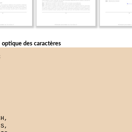
 optique des caractères
près. 1 -- 8. On suppose que la vitesse de la planche à voile est cons