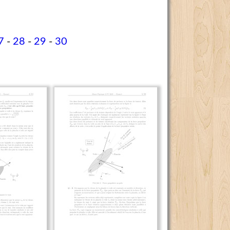
7
-
28
-
29
-
30