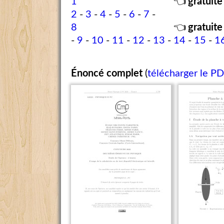
1
👈
gratuite
2
-
3
-
4
-
5
-
6
-
7
-
8
👈
gratuite
-
9
-
10
-
11
-
12
-
13
-
14
-
15
-
1
Énoncé complet
(
télécharger le P