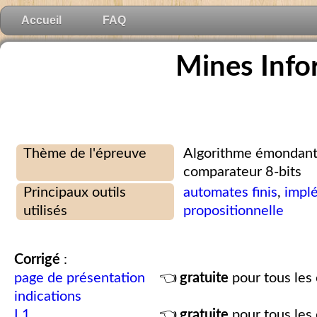
Accueil
FAQ
Mines Inf
Thème de l'épreuve
Algorithme émondant 
comparateur 8-bits
Principaux outils
automates finis
,
impl
utilisés
propositionnelle
Corrigé
:
page de présentation
👈
gratuite
pour tous les 
indications
I.1
👈
gratuite
pour tous les 