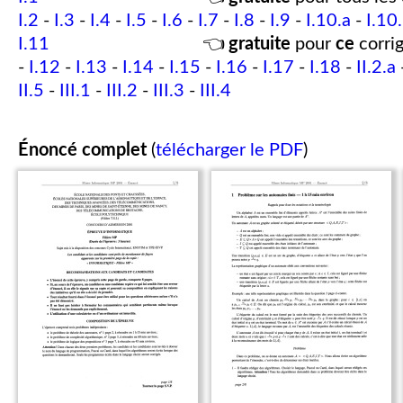
I.2
-
I.3
-
I.4
-
I.5
-
I.6
-
I.7
-
I.8
-
I.9
-
I.10.a
-
I.10
I.11
👈
gratuite
pour
ce
corrig
-
I.12
-
I.13
-
I.14
-
I.15
-
I.16
-
I.17
-
I.18
-
II.2.a
II.5
-
III.1
-
III.2
-
III.3
-
III.4
Énoncé complet
(
télécharger le PDF
)