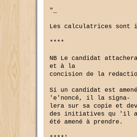
"_

Les calculatrices sont i
****

NB Le candidat attachera
et à la

concision de la redactio
Si un candidat est amené
'e'noncé, il la signa-

lera sur sa copie et dev
des initiatives qu 'il a
été amené à prendre.
