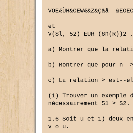
VOEÆÙH&OEWÆ&Z&Çàâ--&EOEO
et

V(Sl, 52) EUR (8n(R))2 ,
a) Montrer que la relati
b) Montrer que pour n _>
c) La relation > est--el
(1) Trouver un exemple d
nécessairement 51 > S2. 
1.6 Soit u et 1) deux en
v o u.
