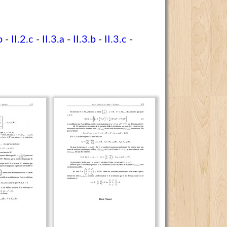
b
-
II.2.c
-
II.3.a
-
II.3.b
-
II.3.c
-