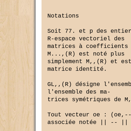
****'

Notations

Soit 77. et p des entier
R-espace vectoriel des

matrices à coefficients 
M...,(R) est noté plus

simplement M,,(R) et est
matrice identité.

GL,,(R) désigne l'ensemb
l'ensemble des ma-

trices symétriques de M,
Tout vecteur oe : (oe,-
associée notée || -- ||
