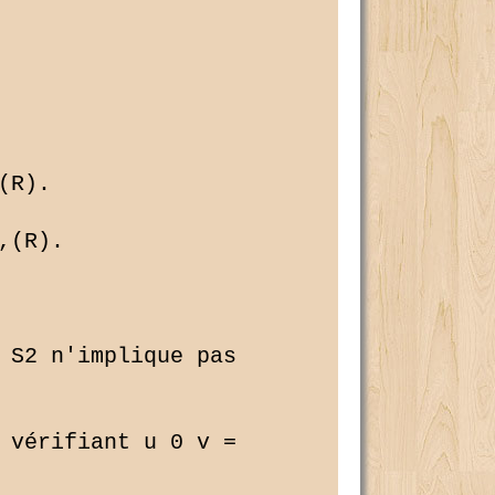
R).

(R).

 S2 n'implique pas

 vérifiant u 0 v = 
