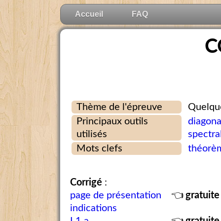
Accueil
FAQ
C
Thème de l'épreuve
Quelque
Principaux outils
diagona
utilisés
spectra
Mots clefs
théorèm
Corrigé
:
page de présentation
👈
gratuite
indications