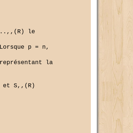
.,,(R) le 

Lorsque p = n, 

représentant la 

et S,,(R) 
