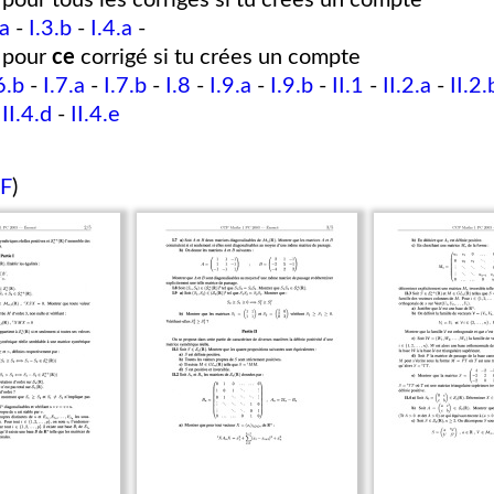
pour tous les corrigés si tu crées un compte
.a
-
I.3.b
-
I.4.a
-
pour
ce
corrigé si tu crées un compte
6.b
-
I.7.a
-
I.7.b
-
I.8
-
I.9.a
-
I.9.b
-
II.1
-
II.2.a
-
II.2.
-
II.4.d
-
II.4.e
DF
)