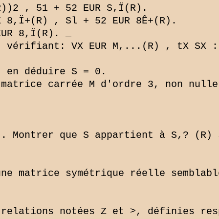
))2 , 51 + 52 EUR S,Ï(R).

 8,Ï+(R) , Sl + 52 EUR 8Ê+(R).

UR 8,Ï(R). _

 vérifiant: VX EUR M,...(R) , tX SX :
 en déduire S = 0.

matrice carrée M d'ordre 3, non nulle
. Montrer que S appartient à S,? (R) 
_

ne matrice symétrique réelle semblabl
relations notées Z et >, définies res