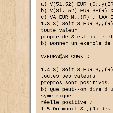
a) V(51,52) EUR (S;,ÿ(IR
b) V(Sl, 52) EUR SË(R) X
c) VA EUR M,,(R) , tAA E
1.3 3) Soit S EUR S,,(R)
tOute valeur

propre de S est nulle et
b) Donner un exemple de 
VXEURA@ARLCÙWX=O

1.4 3) Soit S EUR S,,(R)
toutes ses valeurs

propres sont positives. 
b) Que peut--on dire d'u
symétrique

réelle positive ? '

1.5 On munit S,,(R) des 