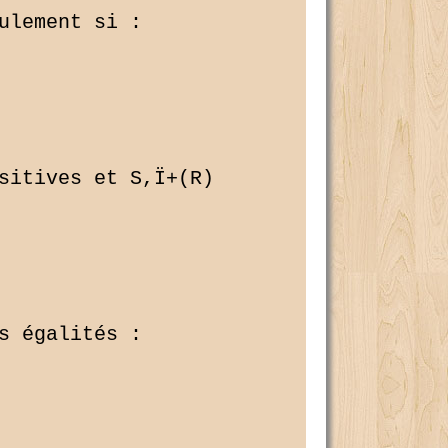
lement si :

sitives et S,Ï+(R) 

 égalités :
