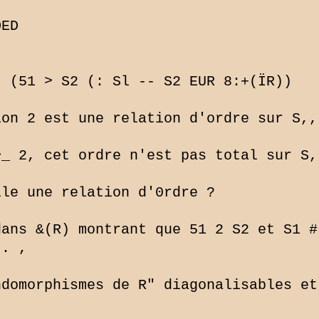
ED

 (51 > S2 (: Sl -- S2 EUR 8:+(ÏR))

on 2 est une relation d'ordre sur S,,(
_ 2, cet ordre n'est pas total sur S,,
le une relation d'0rdre ?

ans &(R) montrant que 51 2 S2 et S1 #
. ,

domorphismes de R" diagonalisables et