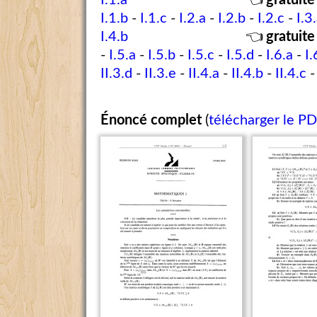
I.1.a
👈
gratuite
I.1.b
-
I.1.c
-
I.2.a
-
I.2.b
-
I.2.c
-
I.3
I.4.b
👈
gratuite
-
I.5.a
-
I.5.b
-
I.5.c
-
I.5.d
-
I.6.a
-
I.
II.3.d
-
II.3.e
-
II.4.a
-
II.4.b
-
II.4.c
Énoncé complet
(
télécharger le P