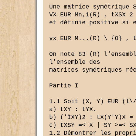
Une matrice symétrique S
VX EUR Mn,1(R) , tXSX 2 
et définie positive si e
vx EUR M...(R) \ {0} , t
On note 83 (R) l'ensembl
l'ensemble des

matrices symétriques rée
Partie I

1.1 Soit (X, Y) EUR (l\/
a) tXY : tYX.

b) ('ÏXY)2 : tX(Y'Y)X = 
c) tXSY =< X | SY >=< SX
1.2 Démontrer les propri