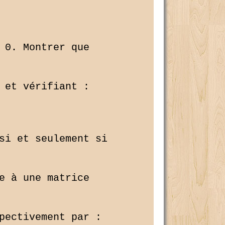
 0. Montrer que 

 et vérifiant :

si et seulement si 

e à une matrice 

pectivement par :
