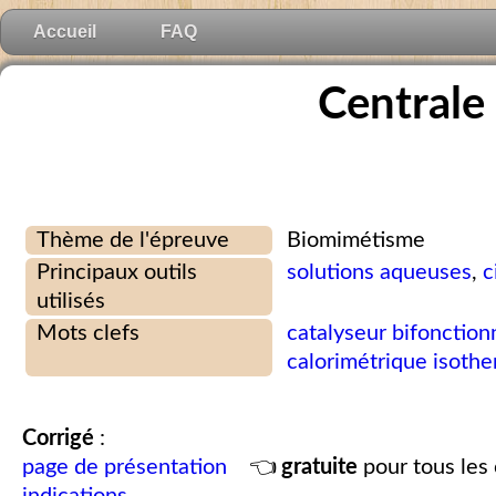
Accueil
FAQ
Centrale
Thème de l'épreuve
Biomimétisme
Principaux outils
solutions aqueuses
,
c
utilisés
Mots clefs
catalyseur bifonction
calorimétrique isoth
Corrigé
:
page de présentation
👈
gratuite
pour tous les 