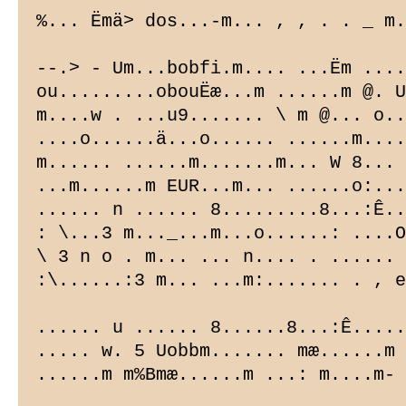
%... Ëmä> dos...-m... , , . . _ m.
--.> - Um...bobfi.m.... ...Ëm ....
ou.........obouËæ...m ......m @. U
m....w . ...u9....... \ m @... o..
....o......ä...o...... ......m....
m...... ......m.......m... W 8... 
...m......m EUR...m... ......o:...
...... n ...... 8.........8...:Ê..
: \...3 m..._...m...o......: ....O
\ 3 n o . m... ... n.... . ...... 
:\......:3 m... ...m:....... . , e
...... u ...... 8......8...:Ê.....
..... w. 5 Uobbm....... mæ......m 
......m m%Bmæ......m ...: m....m-
