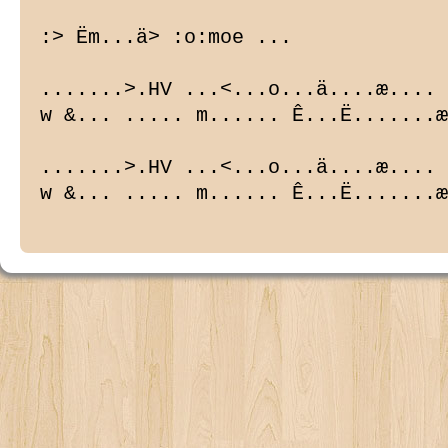
:> Ëm...ä> :o:moe ...

.......>.HV ...<...o...ä....æ.... 
w &... ..... m...... Ê...Ë.......æ
.......>.HV ...<...o...ä....æ.... 
w &... ..... m...... Ê...Ë.......æ