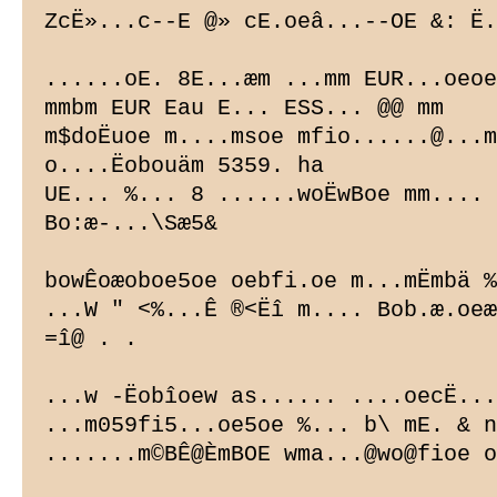
ZcË»...c--E @» cE.oeâ...--OE &: Ë.
......oE. 8E...æm ...mm EUR...oeoe
mmbm EUR Eau E... ESS... @@ mm

m$doËuoe m....msoe mfio......@...m
o....Ëobouäm 5359. ha

UE... %... 8 ......woËwBoe mm.... 
Bo:
æ-...\Sæ5&

bowÊoæoboe5oe oebfi.oe m...mËmbä %
...W " <%...Ê ®<Ëî m.... Bob.æ.oeæ
=î@ . .

...w -Ëobîoew as...... ....oecË...
...m059fi5...oe5oe %... b\ mE. & n
.......m©BÊ@ÈmBOE wma...@wo@fioe o