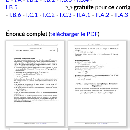
B
-
I.A
-
I.B.1
-
I.B.2
-
I.B.3
-
I.B.4
-
I.B.5
👈
gratuite
pour
ce
corrig
-
I.B.6
-
I.C.1
-
I.C.2
-
I.C.3
-
II.A.1
-
II.A.2
-
II.A.3
Énoncé complet
(
télécharger le PDF
)