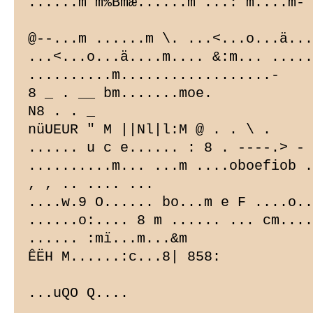
......m m%Bmæ......m ...: m....m-

@--...m ......m \. ...<...o...ä...
...<...o...ä....m.... &:m... .....
..........m..................-

8 _ . __ bm.......moe.

N8 . . _

nüUEUR " M ||Nl|l:M @ . . \ .

...... u c e...... : 8 . ----.> - 
..........m... ...m ....oboefiob .
, , .. .... ...

....w.9 O...... bo...m e F ....o..
......o:.... 8 m ...... ... cm....
...... :mï...m...&m

ÊËH M......:c...8| 858:

...uQO Q....
