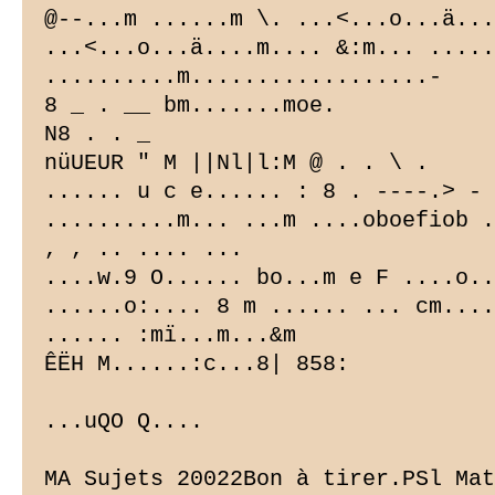
@--...m ......m \. ...<...o...ä...
...<...o...ä....m.... &:m... .....
..........m..................-

8 _ . __ bm.......moe.

N8 . . _

nüUEUR " M ||Nl|l:M @ . . \ .

...... u c e...... : 8 . ----.> - 
..........m... ...m ....oboefiob .
, , .. .... ...

....w.9 O...... bo...m e F ....o..
......o:.... 8 m ...... ... cm....
...... :mï...m...&m

ÊËH M......:c...8| 858:

...uQO Q....

MA Sujets 20022Bon à tirer.PSl Mat