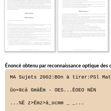
Énoncé obtenu par reconnaissance optique des 
MA Sujets 2002:B0n à tirer:PSl Mat
ûo=8cä GmäÊm - OES...ÈOEO NËN

...%Ë z>Ëmz>ä_ocmm _ _...
