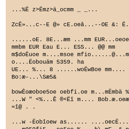
...%Ë z>Ëmz>ä_ocmm _ _...

ZcË»...c--E @» cE.oeâ...--OE &: Ë.
......oE. 8E...æm ...mm EUR...oeoe
mmbm EUR Eau E... ESS... @@ mm

m$doËuoe m....msoe mfio......@...m
o....Ëobouäm 5359. ha

UE... %... 8 ......woËwBoe mm.... 
Bo:
æ-...\Sæ5&

bowÊoæoboe5oe oebfi.oe m...mËmbä %
...W " <%...Ê ®<Ëî m.... Bob.æ.oeæ
=î@ . .

...w -Ëobîoew as...... ....oecË...