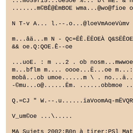
...m059fi5...oe5oe %... b\ mE. & n
.......m©BÊ@ÈmBOE wma...@wo@fioe o
N T-v A... l.--.o...@loeVmAoeVùmv

m...âä...m N - Qc=ËÊ.ËËOEÀ Q&SËÊOE
&& oe.Q:QOE.Ê--oe

...uoE. : m ...2 . ob nosm...mwwoe
m...bflm m.... oooe...Ë...oe m...:
mobâ...ob umoe......m \ . no...ä..
-©mu...o@......Ëm. ......obbmoe ..
Q.=CJ " W.--.u......ïaVoomAq-mËVQR
V_um©oe ...\.....

MA Sujets 2002:B0n à tirer:PSl Mat