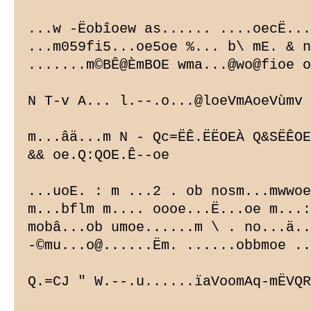
...w -Ëobîoew as...... ....oecË...
...m059fi5...oe5oe %... b\ mE. & n
.......m©BÊ@ÈmBOE wma...@wo@fioe o
N T-v A... l.--.o...@loeVmAoeVùmv

m...âä...m N - Qc=ËÊ.ËËOEÀ Q&SËÊOE
&& oe.Q:QOE.Ê--oe

...uoE. : m ...2 . ob nosm...mwwoe
m...bflm m.... oooe...Ë...oe m...:
mobâ...ob umoe......m \ . no...ä..
-©mu...o@......Ëm. ......obbmoe ..
Q.=CJ " W.--.u......ïaVoomAq-mËVQR