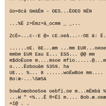
ûo=8cä GmäÊm - OES...ÈOEO NËN

...%Ë z>Ëmz>ä_ocmm _ _...

ZcË»...c--E @» cE.oeâ...--OE &: Ë.
......oE. 8E...æm ...mm EUR...oeoe
mmbm EUR Eau E... ESS... @@ mm

m$doËuoe m....msoe mfio......@...m
o....Ëobouäm 5359. ha

UE... %... 8 ......woËwBoe mm.... 
Bo:
æ-...\Sæ5&

bowÊoæoboe5oe oebfi.oe m...mËmbä %
...W " <%...Ê ®<Ëî m.... Bob.æ.oeæ
=î@ . .
