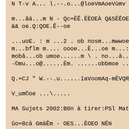
N T-v A... l.--.o...@loeVmAoeVùmv

m...âä...m N - Qc=ËÊ.ËËOEÀ Q&SËÊOE
&& oe.Q:QOE.Ê--oe

...uoE. : m ...2 . ob nosm...mwwoe
m...bflm m.... oooe...Ë...oe m...:
mobâ...ob umoe......m \ . no...ä..
-©mu...o@......Ëm. ......obbmoe ..
Q.=CJ " W.--.u......ïaVoomAq-mËVQR
V_um©oe ...\.....

MA Sujets 2002:B0n à tirer:PSl Mat
ûo=8cä GmäÊm - OES...ÈOEO NËN
