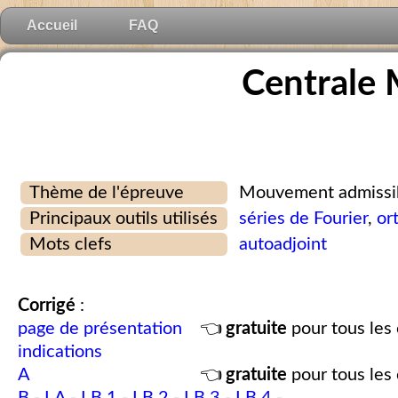
Accueil
FAQ
Centrale 
Thème de l'épreuve
Mouvement admissib
Principaux outils utilisés
séries de Fourier
,
or
Mots clefs
autoadjoint
Corrigé
:
page de présentation
👈
gratuite
pour tous les 
indications
A
👈
gratuite
pour tous les 