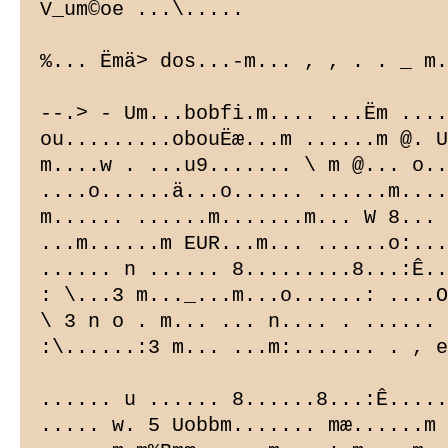
V_um©oe ...\.....

%... Ëmä> dos...-m... , , . . _ m.
--.> - Um...bobfi.m.... ...Ëm ....
ou.........obouËæ...m ......m @. U
m....w . ...u9....... \ m @... o..
....o......ä...o...... ......m....
m...... ......m.......m... W 8... 
...m......m EUR...m... ......o:...
...... n ...... 8.........8...:Ê..
: \...3 m..._...m...o......: ....O
\ 3 n o . m... ... n.... . ...... 
:\......:3 m... ...m:....... . , e
...... u ...... 8......8...:Ê.....
..... w. 5 Uobbm....... mæ......m 