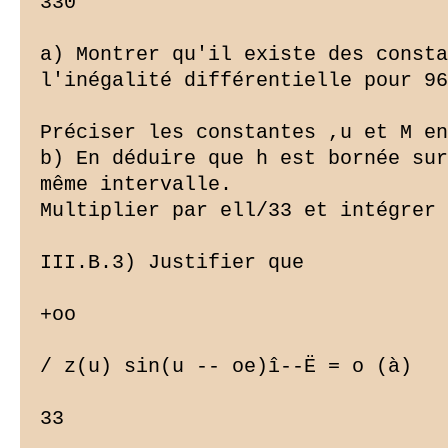
330

a) Montrer qu'il existe des consta
l'inégalité différentielle pour 96
Préciser les constantes ,u et M en
b) En déduire que h est bornée sur
même intervalle.

Multiplier par ell/33 et intégrer 
III.B.3) Justifier que

+oo

/ z(u) sin(u -- oe)î--Ë = o (à)

33
