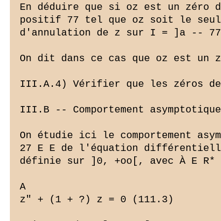
En déduire que si oz est un zéro d
positif 77 tel que oz soit le seul
d'annulation de z sur I = ]a -- 77
On dit dans ce cas que oz est un z
III.A.4) Vérifier que les zéros de
III.B -- Comportement asymptotique
On étudie ici le comportement asym
27 E E de l'équation différentiell
définie sur ]0, +oo[, avec À E R* 
A

z" + (1 + ?) z = 0 (111.3)
