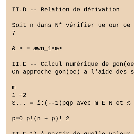
II.D -- Relation de dérivation

Soit n dans N* vérifier ue our oe 
7

& 
> = æwn_1<æ>

II.E -- Calcul numérique de gon(oe
On approche gon(oe) a l'aide des s
m

1 +2

S... = î:(--1)pqp avec m E N et % 
p=0 p!(n + p)! 2
