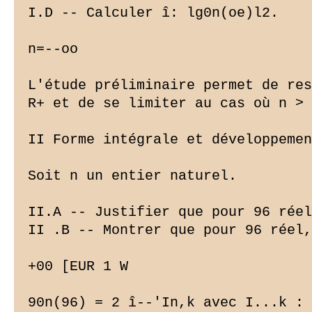
I.D -- Calculer î: lg0n(oe)l2.

n=--oo

L'étude préliminaire permet de res
R+ et de se limiter au cas où n > 
II Forme intégrale et développemen
Soit n un entier naturel.

II.A -- Justifier que pour 96 réel
II .B -- Montrer que pour 96 réel,

+00 [EUR 1 W

90n(96) = 2 î--'In,k avec I...k : 