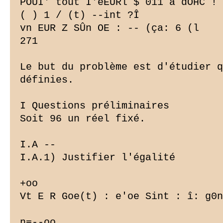
POUI' tout I'éEURl $ 011 a dOHC !

( ) 1 / (t) --int ?Î

vn EUR Z SÛn OE : -- (ça: 6 (l

271

Le but du problème est d'étudier q
définies.

I Questions préliminaires

Soit 96 un réel fixé.

I.A --

I.A.1) Justifier l'égalité

+oo

Vt E R Goe(t) : e'oe Sint : î: g0n
n=--oo
