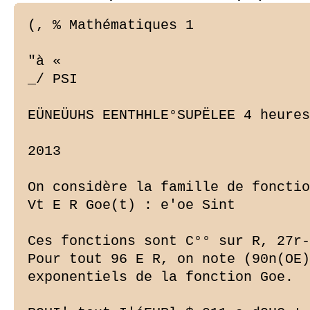
(, % Mathématiques 1

"à «

_/ PSI

EÜNEÜUHS EENTHHLE°SUPËLEE 4 heures
2013

On considère la famille de fonctio
Vt E R Goe(t) : e'oe Sint

Ces fonctions sont C°° sur R, 27r-
Pour tout 96 E R, on note (90n(OE)
exponentiels de la fonction Goe.
