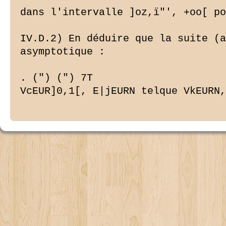
dans l'intervalle ]oz,ï"', +oo[ po
IV.D.2) En déduire que la suite (a
asymptotique :

. (") (") 7T

VcEUR]0,1[, E|jEURN telque VkEURN,