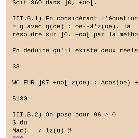
Soit 960 dans ]0, +oo[.

III.B.1) En considérant l'équation
= g avec g(oe) : oe--â'z(oe), la

résoudre sur ]0, +oo[ par la métho
En déduire qu'il existe deux réels
33

WC EUR ]07 +oo[ z(oe) : Acos(oe) +
5130

III.B.2) On pose pour 96 > 0

$ du

Mac) = / lz(u) @
