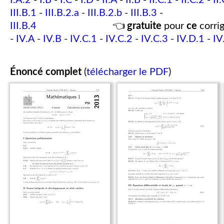
I.A.2
-
I.B
-
I.C
-
I.D
-
II.A
-
II.B
-
II.C.1
-
II.C.2
-
II
III.B.1
-
III.B.2.a
-
III.B.2.b
-
III.B.3
-
III.B.4
👈
gratuite
pour
ce
corrig
-
IV.A
-
IV.B
-
IV.C.1
-
IV.C.2
-
IV.C.3
-
IV.D.1
-
IV
Énoncé complet
(
télécharger le PDF
)