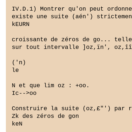
IV.D.1) Montrer qu'on peut ordonne
existe une suite (aén') strictemen
kEURN

croissante de zéros de go... telle
sur tout intervalle ]oz,ïn', oz,îî
('n)

le

N et que lim oz : +oo.

Ic-->oo

Construire la suite (oz,£"') par r
Zk des zéros de gon

keN
