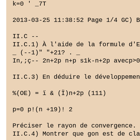
k=0 ' _7T

2013-03-25 11:38:52 Page 1/4 GC) B
II.C --

II.C.1) À l'aide de la formule d'E
_ (--1)" "+21? . _

In,;ç-- 2n+2p n+p s1k-n+2p avecp>0

II.C.3) En déduire le développemen
%(OE) = ï & (Ï)n+2p (111)

p=0 p!(n +19)! 2

Préciser le rayon de convergence.

II.C.4) Montrer que gon est de cla