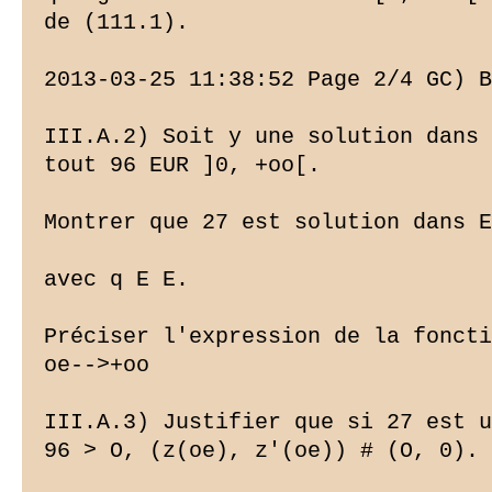
de (111.1).

2013-03-25 11:38:52 Page 2/4 GC) B
III.A.2) Soit y une solution dans 
tout 96 EUR ]0, +oo[.

Montrer que 27 est solution dans E
avec q E E.

Préciser l'expression de la foncti
oe-->+oo

III.A.3) Justifier que si 27 est u
96 > O, (z(oe), z'(oe)) # (O, 0).
