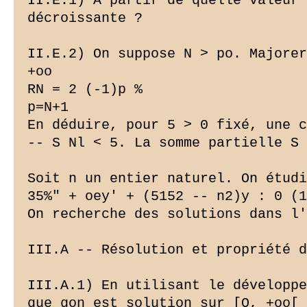
II.E.1) À partir de quelle valeur 
décroissante ?

II.E.2) On suppose N > po. Majorer
+oo

RN = 2 (-1)p %

p=N+1

En déduire, pour 5 > 0 fixé, une c
-- S Nl < 5. La somme partielle S 
Soit n un entier naturel. On étudi
35%" + oey' + (5152 -- n2)y : 0 (1
On recherche des solutions dans l'
III.A -- Résolution et propriété d
III.A.1) En utilisant le développe
que gon est solution sur [O, +oo[
