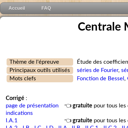
Accueil
FAQ
Centrale 
Thème de l'épreuve
Étude des coefficien
Principaux outils utilisés
séries de Fourier
,
sé
Mots clefs
Fonction de Bessel
,
Corrigé
:
page de présentation
👈
gratuite
pour tous les 
indications
I.A.1
👈
gratuite
pour tous les 