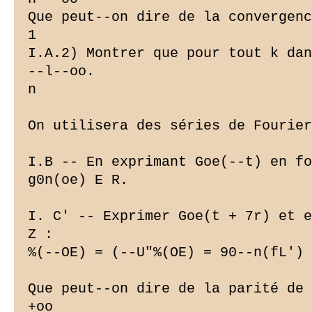
Que peut--on dire de la convergenc
1

I.A.2) Montrer que pour tout k dan
--l--oo.

n

On utilisera des séries de Fourier
I.B -- En exprimant Goe(--t) en fo
g0n(oe) E R.

I. C' -- Exprimer Goe(t + 7r) et e
Z :

%(--OE) = (--U"%(OE) = 90--n(fL')

Que peut--on dire de la parité de 
+oo
