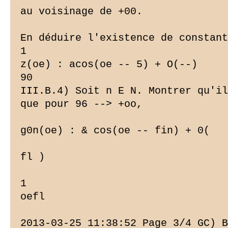
au voisinage de +00.

En déduire l'existence de constant
1

z(oe) : acos(oe -- 5) + O(--)

90

III.B.4) Soit n E N. Montrer qu'il
que pour 96 --> +oo,

g0n(oe) : & cos(oe -- fin) + 0(

fl )

1

oefl

2013-03-25 11:38:52 Page 3/4 GC) B