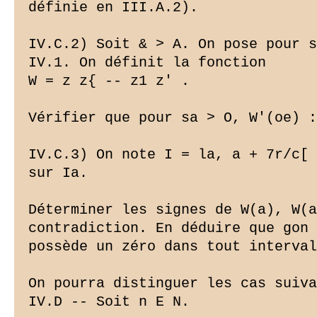
définie en III.A.2).

IV.C.2) Soit & > A. On pose pour s
IV.1. On définit la fonction

W = z z{ -- z1 z' .

Vérifier que pour sa > O, W'(oe) :
IV.C.3) On note I = la, a + 7r/c[ 
sur Ia.

Déterminer les signes de W(a), W(a
contradiction. En déduire que gon

possède un zéro dans tout interval
On pourra distinguer les cas suiva
IV.D -- Soit n E N.
