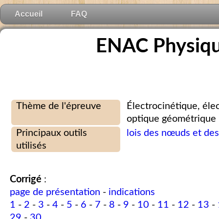
Accueil
FAQ
ENAC Physique
Thème de l'épreuve
Électrocinétique, élec
optique géométrique
Principaux outils
lois des nœuds et des
utilisés
Corrigé
:
page de présentation
-
indications
1
-
2
-
3
-
4
-
5
-
6
-
7
-
8
-
9
-
10
-
11
-
12
-
13
-
29
-
30