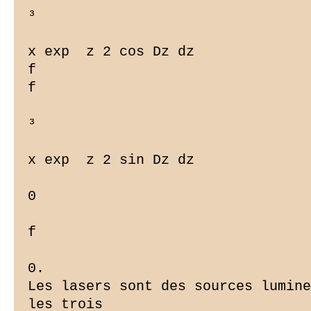
³

x exp  z 2 cos Dz dz

f

f

³

x exp  z 2 sin Dz dz

0

f

0.

Les lasers sont des sources lumine
les trois
