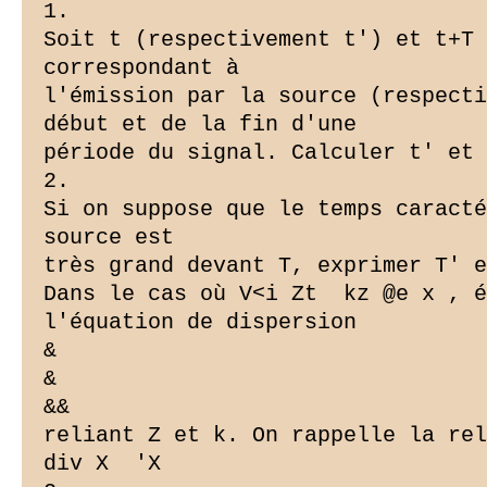
1.

Soit t (respectivement t') et t+T 
correspondant à

l'émission par la source (respecti
début et de la fin d'une

période du signal. Calculer t' et 
2.

Si on suppose que le temps caracté
source est

très grand devant T, exprimer T' e
Dans le cas où V<
i Zt  kz @e x , é
l'équation de dispersion

&

&

&&

reliant Z et k. On rappelle la rel
div X  'X
