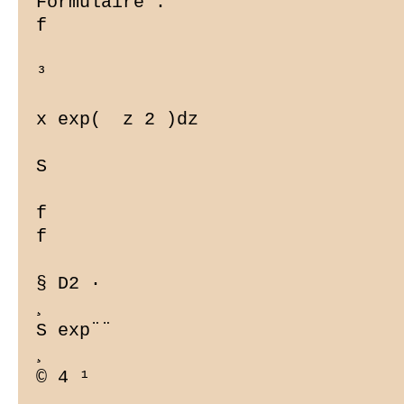
Formulaire :

f

³

x exp(  z 2 )dz

S

f

f

§ D2 ·

¸

S exp¨¨ 

¸

© 4 ¹
