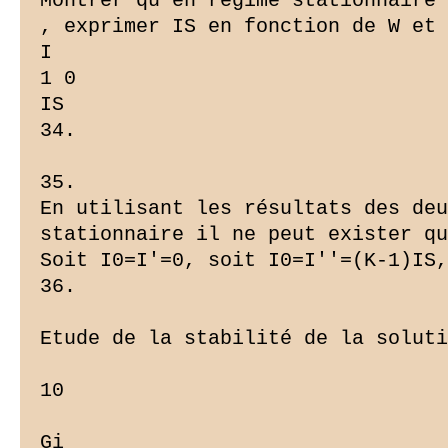
Montrer qu'en régime stationnaire 
, exprimer IS en fonction de W et 
I

1 0

IS

34.

35.

En utilisant les résultats des deu
stationnaire il ne peut exister qu
Soit I0=I'=0, soit I0=I''=(K-1)IS,
36.

Etude de la stabilité de la soluti
10

Gi
