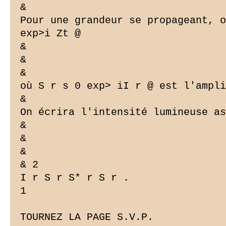
&

Pour une grandeur se propageant, o
exp>i Zt @

&

&

&

où S r s 0 exp> iI r @ est l'ampli
&

On écrira l'intensité lumineuse as
&

&

&

& 2

I r S r S* r S r .

1

TOURNEZ LA PAGE S.V.P.
