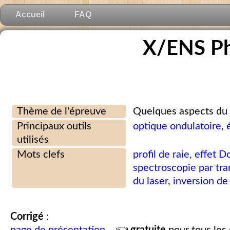
Accueil
FAQ
X/ENS Ph
Thème de l'épreuve
Quelques aspects du 
Principaux outils
optique ondulatoire
,
utilisés
Mots clefs
profil de raie
,
effet D
spectroscopie par tr
du laser
,
inversion de
Corrigé
: