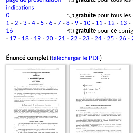
page de présentation
👈
gratuite
pour tous les 
indications
0
👈
gratuite
pour tous les 
1
-
2
-
3
-
4
-
5
-
6
-
7
-
8
-
9
-
10
-
11
-
12
-
13
-
16
👈
gratuite
pour
ce
corrig
-
17
-
18
-
19
-
20
-
21
-
22
-
23
-
24
-
25
-
26
-
Énoncé complet
(
télécharger le PDF
)