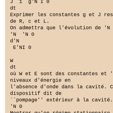
J  1  g'N I 0

dt

Exprimer les constantes g et J res
de R, c et L.

On admettra que l'évolution de 'N 
'N  'N 0

d'N

 E'NI 0

W

dt

où W et E sont des constantes et '
niveaux d'énergie en

l'absence d'onde dans la cavité. C
dispositif dit de

``pompage'' extérieur à la cavité.

'N 0
