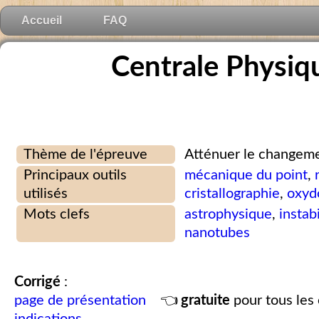
Accueil
FAQ
Centrale Physiq
Thème de l'épreuve
Atténuer le changeme
Principaux outils
mécanique du point
,
utilisés
cristallographie
,
oxyd
Mots clefs
astrophysique
,
instabi
nanotubes
Corrigé
:
page de présentation
👈
gratuite
pour tous les 