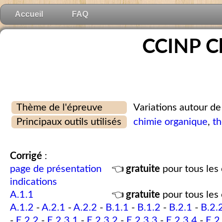
Accueil
FAQ
CCINP C
Thème de l'épreuve
Variations autour de
Principaux outils utilisés
chimie organique
,
t
Corrigé
:
page de présentation
👈
gratuite
pour tous les 
indications
A.1.1
👈
gratuite
pour tous les 
A.1.2
-
A.2.1
-
A.2.2
-
B.1.1
-
B.1.2
-
B.2.1
-
B.2.
-
E.2.2
-
E.2.3.1
-
E.2.3.2
-
E.2.3.3
-
E.2.3.4
-
E.2