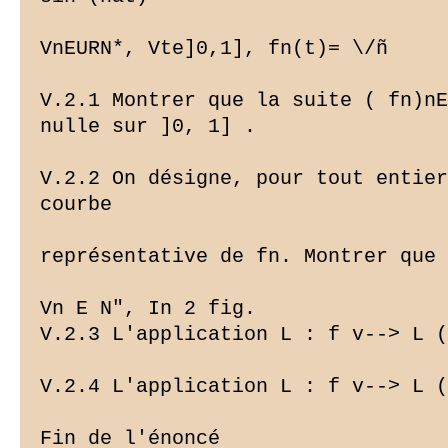
VnEURN*, Vte]0,1], fn(t)= \/ñ

V.2.1 Montrer que la suite ( fn)nE
nulle sur ]0, 1] .

V.2.2 On désigne, pour tout entier
courbe

représentative de fn. Montrer que 
Vn E N", In 2 fig.

V.2.3 L'application L : f v--> L (
V.2.4 L'application L : f v--> L (
Fin de l'énoncé
