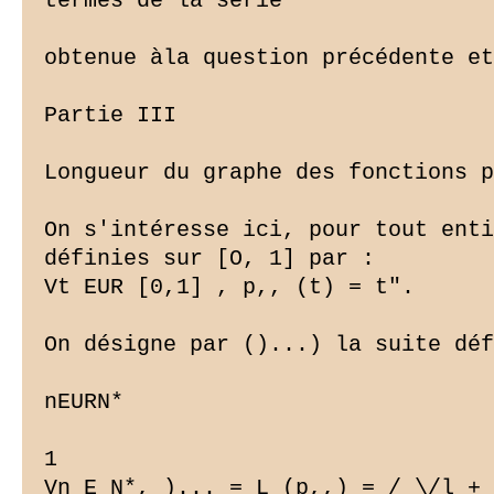
termes de la série

obtenue àla question précédente et
Partie III

Longueur du graphe des fonctions p
On s'intéresse ici, pour tout enti
définies sur [O, 1] par :

Vt EUR [0,1] , p,, (t) = t".

On désigne par ()...) la suite déf
nEURN*

1

Vn E N*, )... = L (p,,) = / \/l + 