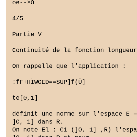
oe-->O

4/5

Partie V

Continuité de la fonction longueur

On rappelle que l'application :

:fF+HÏWOED==SUP]f(Ü]

te[0,1]

définit une norme sur l'espace E =
]O, 1] dans R.

On note El : C1 (]O, 1] ,R) l'espa