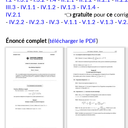
I.2
-
I.3.1
-
I.3.2
-
I.4
-
II.1.1
-
II.1.2
-
II.2.1
-
II.2.
III.3
-
IV.1.1
-
IV.1.2
-
IV.1.3
-
IV.1.4
-
IV.2.1
👈
gratuite
pour
ce
corrig
-
IV.2.2
-
IV.2.3
-
IV.3
-
V.1.1
-
V.1.2
-
V.1.3
-
V.2
Énoncé complet
(
télécharger le PDF
)