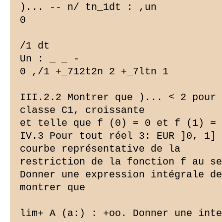
)... -- n/ tn_1dt : ,un

0

/1 dt

Un : _ _ -

0 ,/1 +_712t2n 2 +_7ltn 1

III.2.2 Montrer que )... < 2 pour 
classe C1, croissante

et telle que f (0) = 0 et f (1) = 
IV.3 Pour tout réel 3: EUR ]0, 1] 
courbe représentative de la

restriction de la fonction f au se
Donner une expression intégrale de
montrer que

lim+ A (a:) : +oo. Donner une inte