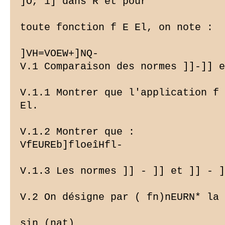
]O, 1] dans R et pour

toute fonction f E El, on note :

]VH=VOEW+]NQ-

V.1 Comparaison des normes ]]-]] e
V.1.1 Montrer que l'application f 
El.

V.1.2 Montrer que :

VfEUREb]floeîHfl-

V.1.3 Les normes ]] - ]] et ]] - ]
V.2 On désigne par ( fn)nEURN* la 
sin (nat)
