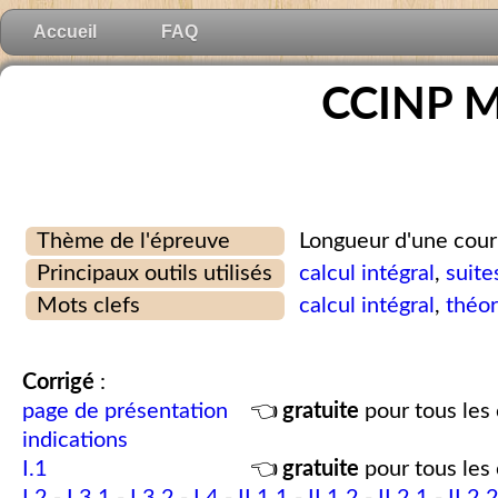
Accueil
FAQ
CCINP M
Thème de l'épreuve
Longueur d'une cou
Principaux outils utilisés
calcul intégral
,
suite
Mots clefs
calcul intégral
,
théo
Corrigé
:
page de présentation
👈
gratuite
pour tous les 
indications
I.1
👈
gratuite
pour tous les 