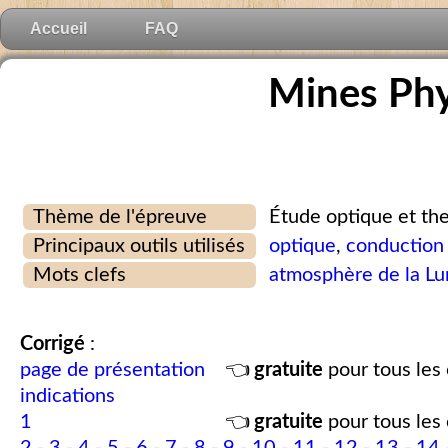
Accueil
FAQ
Mines Phy
Thème de l'épreuve
Étude optique et th
Principaux outils utilisés
optique
,
conduction
Mots clefs
atmosphère de la L
Corrigé
:
page de présentation
👈
gratuite
pour tous les 
indications
1
👈
gratuite
pour tous les 