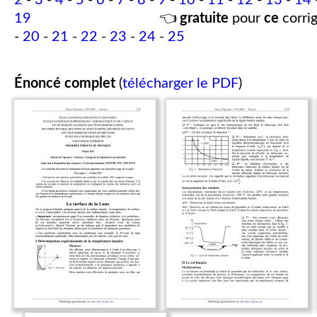
2
-
3
-
4
-
5
-
6
-
7
-
8
-
9
-
10
-
11
-
12
-
13
-
14
19
👈
gratuite
pour
ce
corrig
-
20
-
21
-
22
-
23
-
24
-
25
Énoncé complet
(
télécharger le PDF
)