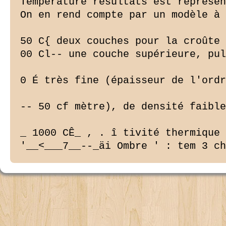
Température résultats est représen
On en rend compte par un modèle à

50 C{ deux couches pour la croûte 
00 Cl-- une couche supérieure, pul
0 É très fine (épaisseur de l'ordr
-- 50 cf mètre), de densité faible
_ 1000 CÊ_ , . î tivité thermique 
'__<___7__--_äi Ombre ' : tem 3 ch