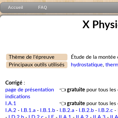
Accueil
FAQ
X Phys
Thème de l'épreuve
Étude de la montée d
Principaux outils utilisés
hydrostatique
,
ther
Corrigé
:
page de présentation
👈
gratuite
pour tous les 
indications
I.A.1
👈
gratuite
pour tous les 
I.A.2
-
I.B.1.a
-
I.B.1.b
-
I.B.2.a
-
I.B.2.b
-
I.B.2.c
-
-
I.D.2.b
-
I.D.2.c
-
I.E
-
II.A.1
-
II.A.2
-
II.A.3
-
II.