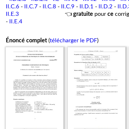
II.C.6
-
II.C.7
-
II.C.8
-
II.C.9
-
II.D.1
-
II.D.2
-
II.D
II.E.3
👈
gratuite
pour
ce
corrig
-
II.E.4
Énoncé complet
(
télécharger le PDF
)