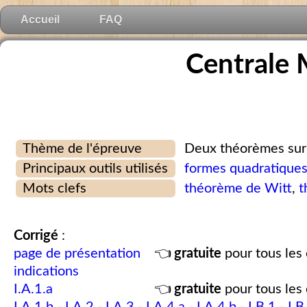
Accueil
FAQ
Centrale
Thème de l'épreuve
Deux théorèmes sur 
Principaux outils utilisés
formes quadratique
Mots clefs
théorème de Witt
,
t
Corrigé
:
page de présentation
👈
gratuite
pour tous les 
indications
I.A.1.a
👈
gratuite
pour tous les 