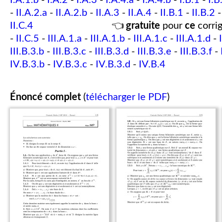
I.A.1.b
-
I.A.2
-
I.A.3
-
I.A.4.a
-
I.A.4.b
-
I.B.1
-
I.B
-
II.A.2.a
-
II.A.2.b
-
II.A.3
-
II.A.4
-
II.B.1
-
II.B.2
II.C.4
👈
gratuite
pour
ce
corrig
-
II.C.5
-
III.A.1.a
-
III.A.1.b
-
III.A.1.c
-
III.A.1.d
-
III.B.3.b
-
III.B.3.c
-
III.B.3.d
-
III.B.3.e
-
III.B.3.f
-
IV.B.3.b
-
IV.B.3.c
-
IV.B.3.d
-
IV.B.4
Énoncé complet
(
télécharger le PDF
)