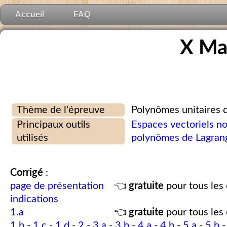
Accueil
FAQ
X Ma
Thème de l'épreuve
Polynômes unitaires 
Principaux outils
Espaces vectoriels n
utilisés
polynômes de Lagran
Corrigé
:
page de présentation
👈
gratuite
pour tous les 
indications
1.a
👈
gratuite
pour tous les 
1.b
-
1.c
-
1.d
-
2
-
3.a
-
3.b
-
4.a
-
4.b
-
5.a
-
5.b