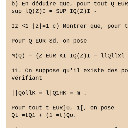
b) En déduire que, pour tout Q EUR
sup lQ(Z)I = SUP IQ(Z)I -

Iz|<1 |z|=1 c) Montrer que, pour t
Pour Q EUR Sd, on pose

M(Q) = {Z EUR KI IQ(Z)I = llQllxl-

11. On suppose qu'il existe des po
vérifiant

||QollK = l|Q1HK = m .

Pour tout t EUR]0, 1[, on pose

Qt =tQ1 + (1 =t)Qo.
