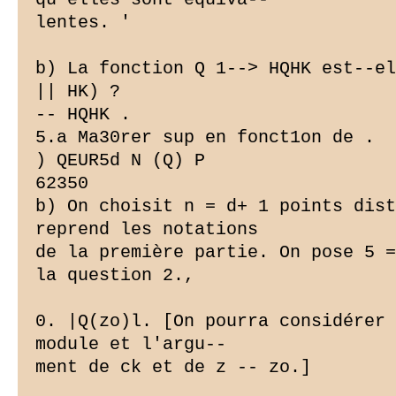
lentes. '

b) La fonction Q 1--> HQHK est--el
|| HK) ?

-- HQHK .

5.a Ma30rer sup en fonct1on de .

) QEUR5d N (Q) P

62350

b) On choisit n = d+ 1 points dist
reprend les notations

de la première partie. On pose 5 =
la question 2.,

0
. |Q(zo)l. [On pourra considérer 
module et l'argu--

ment de ck et de z -- zo.]
