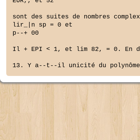
EUR,, et 52

sont des suites de nombres complex
lir_|n sp = 0 et

p--+ 00

Il + EPI < 1, et lim 82, = 0. En d
13. Y a--t--il unicité du polynôme