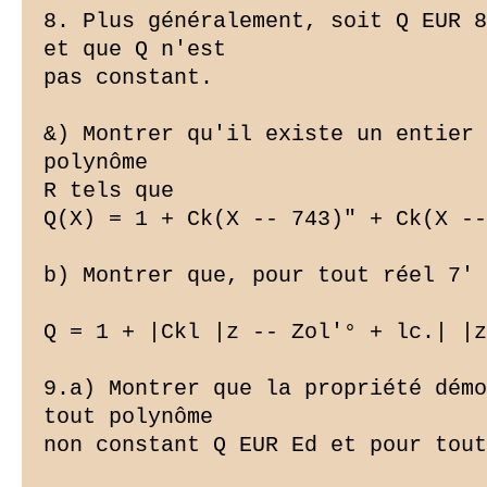
8. Plus généralement, soit Q EUR 8
et que Q n'est

pas constant.

&) Montrer qu'il existe un entier 
polynôme

R tels que

Q(X) = 1 + Ck(X -- 743)" + Ck(X --
b) Montrer que, pour tout réel 7' 
Q
 = 1 + |Ckl |z -- Zol'° + lc.| |z
9.a) Montrer que la propriété démo
tout polynôme

non constant Q EUR Ed et pour tout