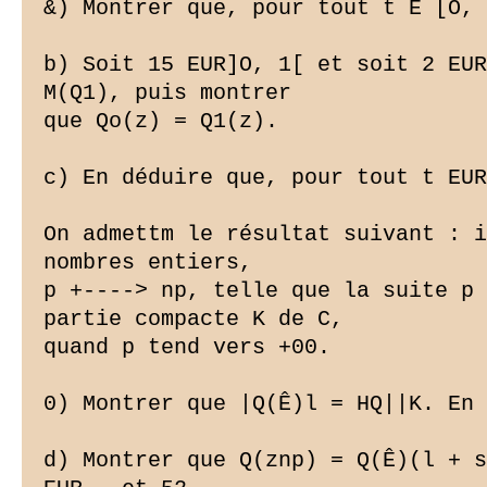
&) Montrer que, pour tout t E [O, 
b) Soit 15 EUR]O, 1[ et soit 2 EUR
M(Q1), puis montrer

que Qo(z) = Q1(z).

c) En déduire que, pour tout t EUR
On admettm le résultat suivant : i
nombres entiers,

p +----> np, telle que la suite p 
partie compacte K de C,

quand p tend vers +00.

0) Montrer que |Q(Ê)l = HQ||K. En 
d) Montrer que Q(znp) = Q(Ê)(l + s