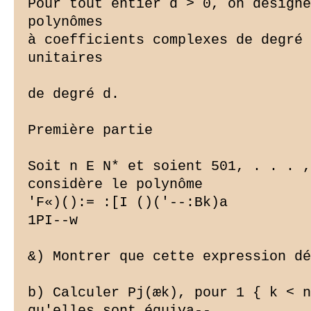
Pour tout entier d > 0, on désigne
polynômes

à coefficients complexes de degré 
unitaires

de degré d.

Première partie

Soit n E N* et soient 501, . . . ,
considère le polynôme

'F«)():= :[I ()('--:Bk)a

1
PI--w

&) Montrer que cette expression dé
b) Calculer Pj(æk), pour 1 { k < n
qu'elles sont équiva--
