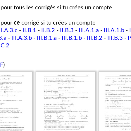
pour tous les corrigés si tu crées un compte
pour
ce
corrigé si tu crées un compte
II.A.3.c
-
II.B.1
-
II.B.2
-
II.B.3
-
III.A.1.a
-
III.A.1.b
-
3.a
-
III.A.3.b
-
III.B.1.a
-
III.B.1.b
-
III.B.2
-
III.B.3
-
I
.C.2
DF
)