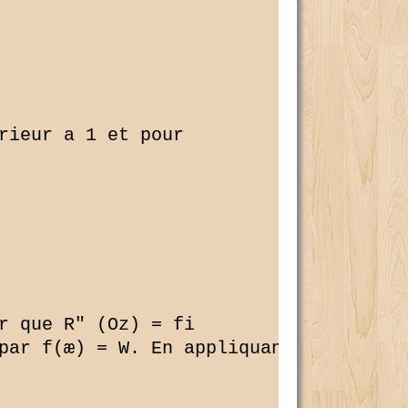
rieur a 1 et pour 

r que R" (Oz) = fi 

par f(æ) = W. En appliquant a f la fo