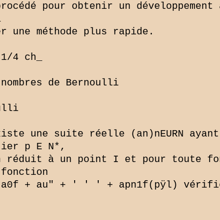
rocédé pour obtenir un développement 


r une méthode plus rapide.

1/4 ch_

nombres de Bernoulli

lli

iste une suite réelle (an)nEURN ayant
ier p E N*,

 réduit à un point I et pour toute fo
fonction

a0f + au" + ' ' ' + apn1f(pÿl) vérifie