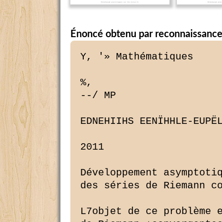
Énoncé obtenu par reconnaissance
Y, '» Mathématiques

%,

--/ MP

EDNEHIIHS EENÏHHLE-EUPËL
2011

Développement asymptotiq
des séries de Riemann co
L7objet de ce problème e