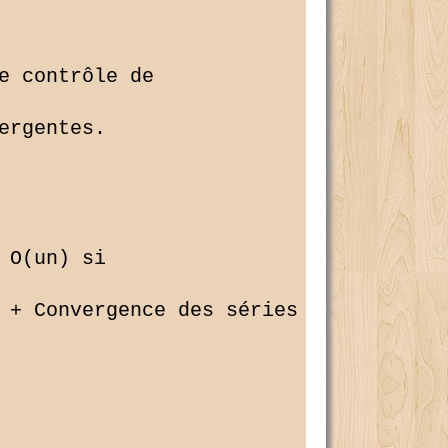
e contrôle de 

rgentes.

O(un) si

 + Convergence des séries de Riemann 