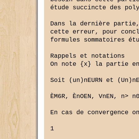
étude succincte des poly
Dans la dernière partie,
cette erreur, pour concl
formules sommatoires étu
Rappels et notations

On note {x} la partie en
Soit (un)nEURN et (Un)nE
ÈM6R, ÈnOEN, VnEN, n> n
En cas de convergence on
1
