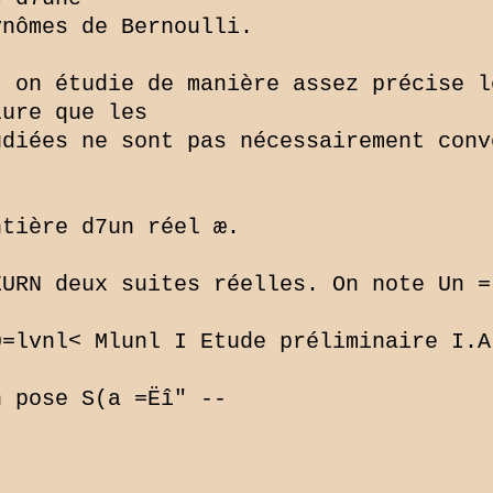
nômes de Bernoulli.

 on étudie de manière assez précise l
ure que les

diées ne sont pas nécessairement conve
tière d7un réel æ.

URN deux suites réelles. On note Un = 
0=lvnl< Mlunl I Etude préliminaire I.A
 pose S(a =Ëî" --
