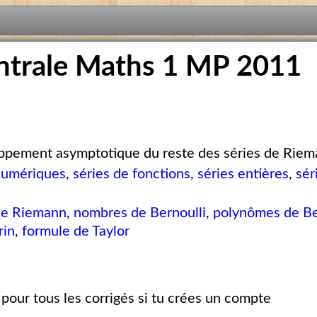
ntrale Maths 1 MP 2011
pement asymptotique du reste des séries de Rie
numériques
,
séries de fonctions
,
séries entières
,
sér
de Riemann
,
nombres de Bernoulli
,
polynômes de Be
rin
,
formule de Taylor
pour tous les corrigés si tu crées un compte