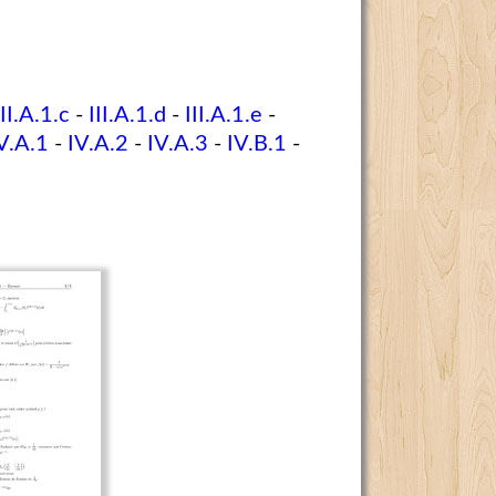
III.A.1.c
-
III.A.1.d
-
III.A.1.e
-
V.A.1
-
IV.A.2
-
IV.A.3
-
IV.B.1
-