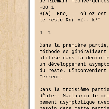
de Riemann +convergentes
+00 1

S(a)= Eno, -- où oz est 
le reste Rn( =î-- k°"

n= 1

Dans la première partie,
méthode se généralisant 
utilise dans la deuxième
un développement asympto
du reste. Lïnconvénient 
Ferreur.

Dans la troisième partie
dÈuler--Maclaurin le mêm
pement asymptotique avec
besoin dans cette partie