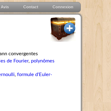
Avis
Contact
Connexion
mann convergentes
ies de Fourier
,
polynômes
rnoulli
,
formule d'Euler-