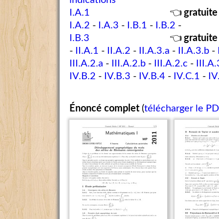
indications
I.A.1
👈
gratuite
I.A.2
-
I.A.3
-
I.B.1
-
I.B.2
-
I.B.3
👈
gratuite
-
II.A.1
-
II.A.2
-
II.A.3.a
-
II.A.3.b
-
III.A.2.a
-
III.A.2.b
-
III.A.2.c
-
III.A.
IV.B.2
-
IV.B.3
-
IV.B.4
-
IV.C.1
-
IV
Énoncé complet
(
télécharger le P