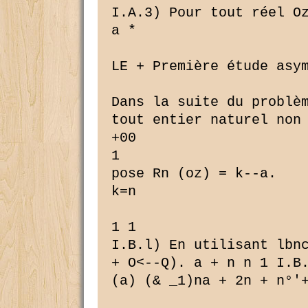
I.A.3) Pour tout réel Oz
a *

LE + Première étude asym
Dans la suite du problèm
tout entier naturel non 
+00

1

pose Rn (oz) = k--a.

k=n

1 1

I.B.l) En utilisant lbnc
+ O<--Q). a + n n 1 I.B
(a) (& _1)na + 2n + n°'+