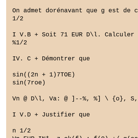
On admet dorénavant que g est de c
1/2

I V.B + Soit 71 EUR D\l. Calculer 
%1/2

IV. C + Démontrer que

sin((2n + 1)7TOE)

sin(7roe)

Vn @ D\l, Va: @ ]--%, %] \ {o}, S,
I V.D + Justifier que

n 1/2
