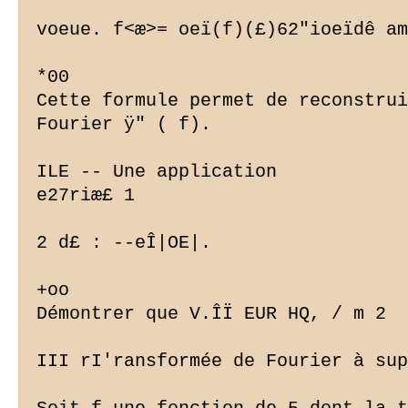
voeue. f<æ>= oeï(f)(£)62"ioeïdê am

*00

Cette formule permet de reconstrui
Fourier ÿ" ( f).

ILE -- Une application

e27riæ£ 1

2 d£ : --eÎ|OE|.

+oo

Démontrer que V.ÎÏ EUR HQ, / m 2

III rI'ransformée de Fourier à sup