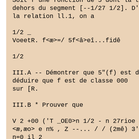
Soit f une fonction de 5 dont la t
dehors du segment [--1/27 1/2]. D'
la relation ll.1, on a

1/2 _

VoeetR. f<æ>=/ 5f
<â>eî...fidê

1/2

III.A -- Démontrer que 5"(f) est d
déduire que f est de classe 000

sur [R.

III.B * Prouver que

V 2 +00 ('T _OE0>n 1/2 - n 27rioe 
<æ,æo> e n% , Z --... / / (2mê) 3'
n=0 il 2
