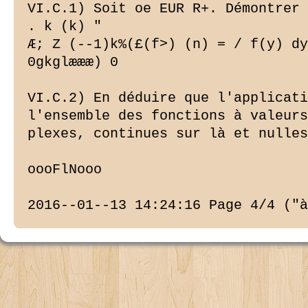
VI.C.1) Soit oe EUR R+. Démontrer 
. k (k) "

Æ; Z (--1)k%(£(f>) (n) = / f(y) dy

0gkglæææ) 0

VI.C.2) En déduire que l'applicati
l'ensemble des fonctions à valeurs
plexes, continues sur là et nulles
oooFlNooo

2016--01--13 14:24:16 Page 4/4 ("à