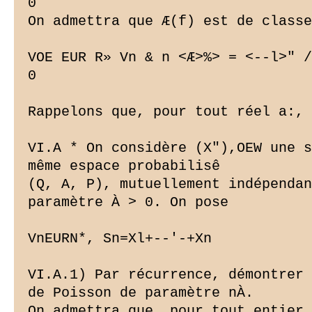
0

On admettra que Æ(f) est de classe
VOE EUR R» Vn & n <Æ
>%> = <--l>" /
0

Rappelons que, pour tout réel a:, 
VI.A * On considère (X"),OEW une s
même espace probabilisê

(Q, A, P), mutuellement indépendan
paramètre À > 0. On pose

VnEURN*, Sn=Xl+--'-+Xn

VI.A.1) Par récurrence, démontrer 
de Poisson de paramètre nÀ.

On admettra que, pour tout entier 