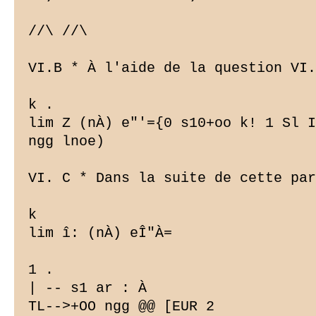
//\ //\

VI.B * À l'aide de la question VI.
k .

lim Z (nÀ) e"'={0 s10
+oo k! 1 Sl I
ngg lnoe)

VI. C * Dans la suite de cette par
k

lim î: (nÀ) eÎ"À=

1 .

| -- s1 ar : À

TL-->+OO ngg @@ [EUR 2
