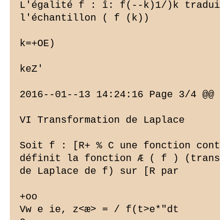
L'égalité f : î: f(--k)1/)k tradui
l'échantillon ( f (k))

k=+OE)

keZ'

2016--01--13 14:24:16 Page 3/4 @@ 
VI Transformation de Laplace

Soit f : [R+ % C une fonction cont
définit la fonction Æ ( f ) (trans
de Laplace de f) sur [R par

+oo

Vw e ie, z
<æ> = / f(t>e*"dt
