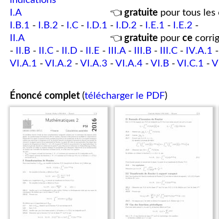
indications
I.A
👈
gratuite
pour tous les 
I.B.1
-
I.B.2
-
I.C
-
I.D.1
-
I.D.2
-
I.E.1
-
I.E.2
-
II.A
👈
gratuite
pour
ce
corrig
-
II.B
-
II.C
-
II.D
-
II.E
-
III.A
-
III.B
-
III.C
-
IV.A.1
VI.A.1
-
VI.A.2
-
VI.A.3
-
VI.A.4
-
VI.B
-
VI.C.1
-
V
Énoncé complet
(
télécharger le PDF
)