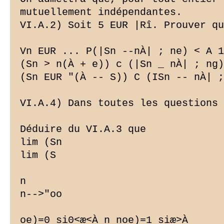
mutuellement indépendantes.

VI.A.2) Soit 5 EUR |Rî. Prouver qu
Vn EUR ... P(|Sn --nÀ| ; ne) < A 1
(Sn > n(À + e)) c (|Sn _ nÀ| ; ng)

(Sn EUR "(À -- S)) C (ISn -- nÀ| ;
VI.A.4) Dans toutes les questions 
Déduire du VI.A.3 que

lim (Sn

lim (S

n

n-->"oo

oe)=0 si0<æ<À n noe)=1 siæ>À
