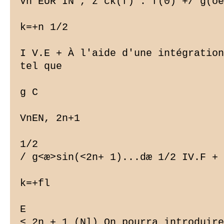
Vn EUR IN*, z ck(f) : f(0) +/ g(oe
k=+n 1/2

I V.E + À l'aide d'une intégration
tel que

g C

VnEN, 2n+1

1/2

/ g<æ>sin(<2n+ 1)...dæ 1/2 IV.F + 
k=+fl

E

< 2n + 1 (Nl) On pourra introduire