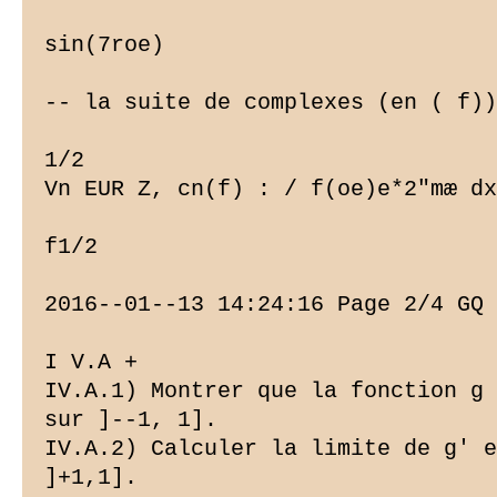
sin(7roe)

-- la suite de complexes (en ( f))
1/2

Vn EUR Z, cn(f) : / f(oe)e*2"mæ dx

f1/2

2016--01--13 14:24:16 Page 2/4 GQ 
I V.A +

IV.A.1) Montrer que la fonction g 
sur ]--1, 1].

IV.A.2) Calculer la limite de g' e
]+1,1].
