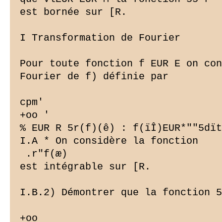
est bornée sur [R.

I Transformation de Fourier

Pour toute fonction f EUR E on con
Fourier de f) définie par

cpm'

+oo '

% EUR R 5r(f)(ê) : f(ïÎ)EUR*""5dït

I.A * On considère la fonction 
 .r"f(æ) 

est intégrable sur [R.

I.B.2) Démontrer que la fonction 5
+oo
