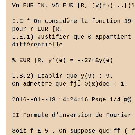
Vn EUR IN, V5 EUR [R, (ÿ(f))...[(î
I.E * On considère la fonction 19 
pour r EUR [R.

I.E.1) Justifier que 0 appartient 
différentielle

% EUR [R, y'(ê) = --27r£y(ê)

I.B.2) Établir que ÿ(9) : 9.

On admettre que fjÏ 0(æ)doe : 1.

2016--01--13 14:24:16 Page 1/4 @@ 
II Formule d'inversion de Fourier

Soit f E 5 . On suppose que ff ( f