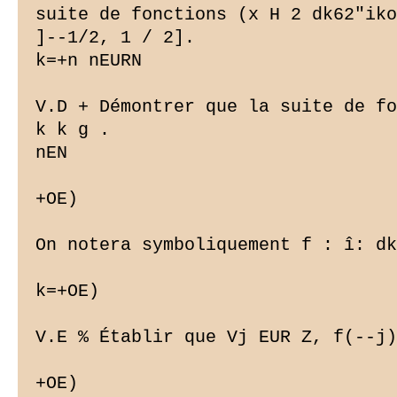
suite de fonctions (x H 2 dk62"iko
]--1/2, 1 / 2].

k=+n nEURN

V.D + Démontrer que la suite de fo
k k g .

nEN

+OE)

On notera symboliquement f : î: dk
k=+OE)

V.E % Établir que Vj EUR Z, f(--j)
+OE)
