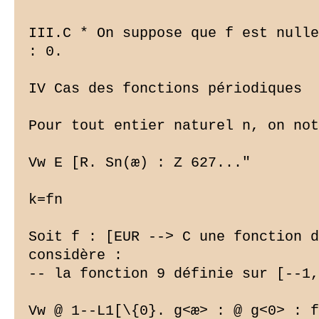
III.C * On suppose que f est nulle
: 0.

IV Cas des fonctions périodiques

Pour tout entier naturel n, on not
Vw E [R. Sn(æ) : Z 627..."

k=fn

Soit f : [EUR --> C une fonction d
considère :

-- la fonction 9 définie sur [--1,
Vw @ 1--L1[\{0}. g<æ> : @ g<0> : f