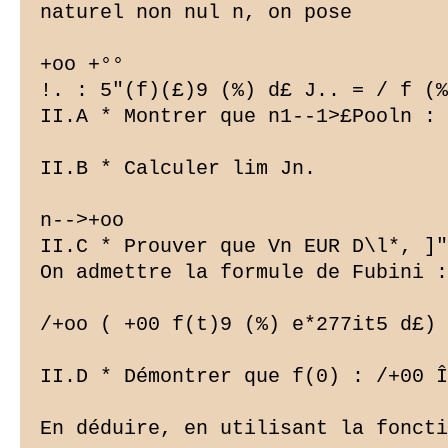
naturel non nul n, on pose

+oo +°°

!. : 5"(f)(£)9 (%) d£ J.. = / f (%
II.A * Montrer que n1--1>£Pooln : 
II.B * Calculer lim Jn.

n-->+oo

II.C * Prouver que Vn EUR D\l*, ]"
On admettre la formule de Fubini :

/+oo ( +00 f(t)9 (%) e*277it5 d£) 
II.D * Démontrer que f(0) : /+00 Î
En déduire, en utilisant la foncti