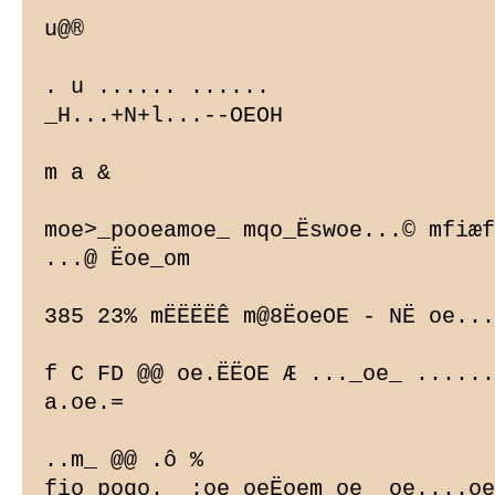
u@®

. u ...... ......

_H...+N+l...--OEOH

m a &

moe>_pooeamoe_ mqo_Ëswoe...© mfiæf
...@ Ëoe_om

385 23% mËËËËÊ m@8ËoeOE - NË oe...
f C FD @@ oe.ËËOE Æ ..._oe_ ......
a.oe.=

..m_ @@ .ô %

fio_poqo._ :oe oeËoem oe_ oe....oe