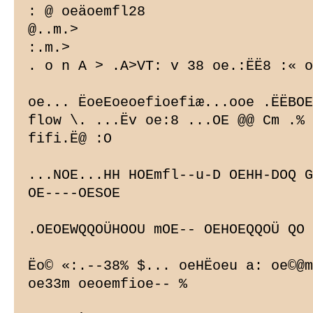
: @ oeäoemfl28

@..m.>

:.m.>

. o n A > .A>VT: v 38 oe.:ËË8 :« o
oe... ËoeEoeoefioefiæ...ooe .ËËBOE
flow \. ...Ëv oe:8 ...OE @@ Cm .% 
fifi.Ë@ :O

...NOE...HH HOEmfl--u-D OEHH-DOQ G
OE----OESOE

.OEOEWQQOÜHOOU mOE-- OEHOEQQOÜ QO

Ëo© «:.--38% $... oeHËoeu a: oe©@m
oe33m oeoemfioe-- %
