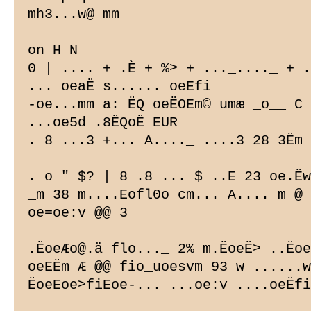
mh3...w@ mm

on H N

0 | .... + .È + %> + ..._...._ + .
... oeaË s...... oeEfi

-oe...mm a: ËQ oeËOEm© umæ _o__ C 
...oe5d .8ËQoË EUR

. 8 ...3 +... A...._ ....3 28 3Ëm 
. o " $? | 8 .8 ... $ ..E 23 oe.Ëw
_m 38 m....Eofl0o cm... A.... m @ 
oe=oe:v @@ 3

.ËoeÆo@.ä flo..._ 2% m.ËoeË> ..Ëoe
oeEËm Æ @@ fio_uoesvm 93 w ......w
ËoeEoe>fiEoe-... ...oe:v ....oeËfi