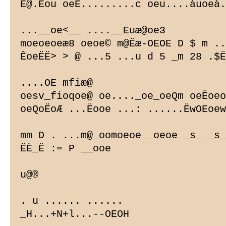
Ë@.Ëou oeË.........c oeu....àuoeà.
...__oe<__ ....__
Euæ@oe3

moeoeoeæ8 oeoe© m@Ëæ-OEOE D $ m ..
ÊoeËË> > @ ...5 ...u d 5 _m 28 .$Ë
....OE mfiæ@

oesv_fioqoe@ oe...._oe_oeQm oeËoeo
oeQoËoÆ ...Ëooe ...: ......ËwOEoew

mm D . ...m@_oomoeoe _oeoe _s_ _s_
ËÈ_Ë := P __ooe

u@®

. u ...... ......

_H...+N+l...--OEOH
