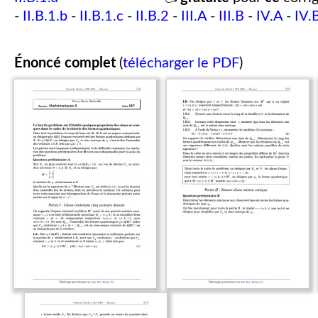
-
II.B.1.b
-
II.B.1.c
-
II.B.2
-
III.A
-
III.B
-
IV.A
-
IV.
Énoncé complet
(
télécharger le PDF
)