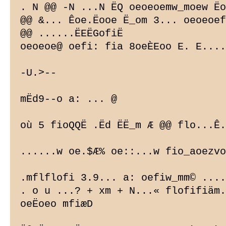
. N @@ -N ...N ËQ oeoeoemw_moew Ëo
@@ &... Êoe.Ëooe Ë_om 3... oeoeoef
@@ ......ËEËGofiË

oeoeoe@ oefi: fia 8oeÈEoo E. E....
-U.>--

mËd9--o a: ... @

où 5 fioQQË .Ëd ËË_m Æ @@ flo...Ê.
......w oe.$Æ% oe::...w fio_aoezvo
.mflflofi 3.9... a: oefiw_mm© ....
. o u ...? + xm + N...« flofifiäm.
oeËoeo mfiæD
