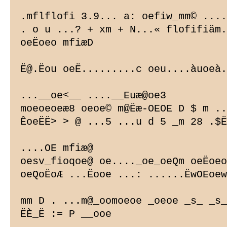
Euæ@oe3

moeoeoeæ8 oeoe© m@Ëæ-OEOE D $ m ..
ÊoeËË> > @ ...5 ...u d 5 _m 28 .$Ë
....OE mfiæ@

oesv_fioqoe@ oe...._oe_oeQm oeËoeo
oeQoËoÆ ...Ëooe ...: ......ËwOEoew

mm D . ...m@_oomoeoe _oeoe _s_ _s_
ËÈ_Ë := P __ooe
