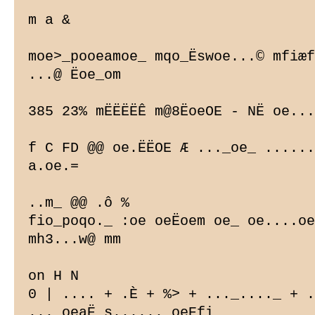
m a &

moe>_pooeamoe_ mqo_Ëswoe...© mfiæf
...@ Ëoe_om

385 23% mËËËËÊ m@8ËoeOE - NË oe...
f C FD @@ oe.ËËOE Æ ..._oe_ ......
a.oe.=

..m_ @@ .ô %

fio_poqo._ :oe oeËoem oe_ oe....oe
mh3...w@ mm

on H N

0 | .... + .È + %> + ..._...._ + .
... oeaË s...... oeEfi
