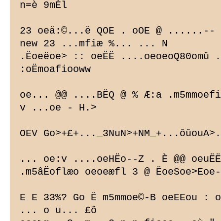
n=è 9mÈl

23 oeä:©...ë QOE . oOE @ ......-- 
new 23 ...mfiæ %... ... N

.Ëoeëoe> :: oeËË ....oeoeoQ80omû .
:oËmoafiooww

oe... @@ ....BËQ @ % Æ:a .m5mmoefi
v ...oe - H.>

OEV Go>+£+..._3NuN>+NM_+...ôûouA>.
... oe:v ....oeHËo--Z . È @@ oeuËË
.m5âËoflæo oeoeæfl 3 @ ËoeSoe>Eoe-
E E 33%? Go Ë m5mmoe©-B oeEEou : o
... o u... £ô
