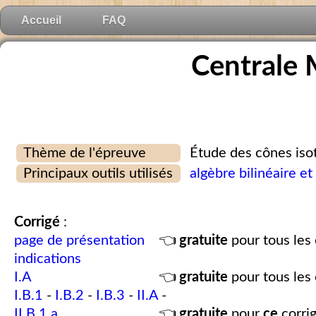
Accueil
FAQ
Centrale
Thème de l'épreuve
Étude des cônes iso
Principaux outils utilisés
algèbre bilinéaire et
Corrigé
:
page de présentation
👈
gratuite
pour tous les 
indications
I.A
👈
gratuite
pour tous les 
I.B.1
-
I.B.2
-
I.B.3
-
II.A
-
II.B.1.a
👈
gratuite
pour
ce
corrig