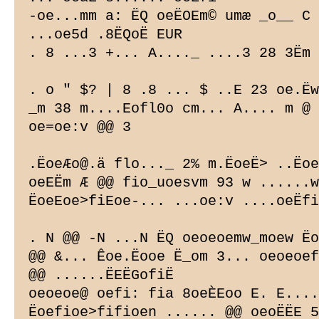
-oe...mm a: ËQ oeËOEm© umæ _o__ C 
...oe5d .8ËQoË EUR

. 8 ...3 +... A...._ ....3 28 3Ëm 
. o " $? | 8 .8 ... $ ..E 23 oe.Ëw
_m 38 m....Eofl0o cm... A.... m @ 
oe=oe:v @@ 3

.ËoeÆo@.ä flo..._ 2% m.ËoeË> ..Ëoe
oeEËm Æ @@ fio_uoesvm 93 w ......w
ËoeEoe>fiEoe-... ...oe:v ....oeËfi
. N @@ -N ...N ËQ oeoeoemw_moew Ëo
@@ &... Êoe.Ëooe Ë_om 3... oeoeoef
@@ ......ËEËGofiË

oeoeoe@ oefi: fia 8oeÈEoo E. E....
Ëoefioe>fifioen ...... @@ oeoËËE 5