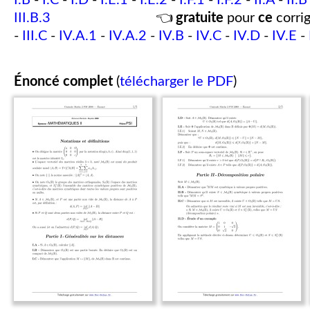
I.B
-
I.C
-
I.D
-
I.E.1
-
I.E.2
-
I.F.1
-
I.F.2
-
II.A
-
II.B
III.B.3
👈
gratuite
pour
ce
corrig
-
III.C
-
IV.A.1
-
IV.A.2
-
IV.B
-
IV.C
-
IV.D
-
IV.E
-
Énoncé complet
(
télécharger le PDF
)