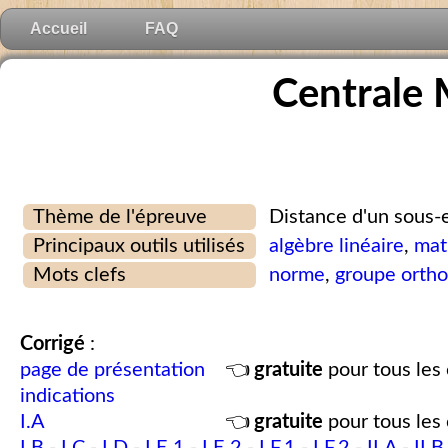
Accueil
FAQ
Centrale 
Thème de l'épreuve
Distance d'un sous-
Principaux outils utilisés
algèbre linéaire
,
mat
Mots clefs
norme
,
groupe orth
Corrigé
:
page de présentation
👈
gratuite
pour tous les 
indications
I.A
👈
gratuite
pour tous les 