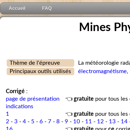
Accueil
FAQ
Mines Ph
Thème de l'épreuve
La météorologie rad
Principaux outils utilisés
électromagnétisme
,
Corrigé
:
page de présentation
👈
gratuite
pour tous les 
indications
1
👈
gratuite
pour tous les 
2
-
3
-
4
-
5
-
6
-
7
-
8
-
9
-
10
-
11
-
12
-
13
-
14
16
👈
gratuite
pour
ce
corrig