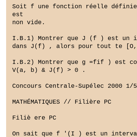
Soit f une fonction réelle définie
est

non vide.

I.B.1) Montrer que J (f ) est un i
dans J(f) , alors pour tout te [O,
I.B.2) Montrer que g =fif ) est co
V(a, b) & J(f) >
 0 .

Concours Centrale-Supélec 2000 1/5

MATHÉMATIQUES // Filière PC

Filiè ere PC

On sait que f '(I ) est un interva