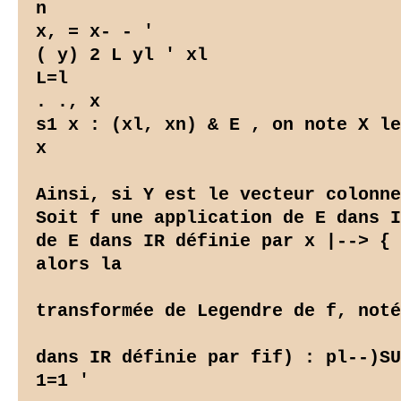
n

x, = x- - '

( y) 2 L yl ' xl

L=l

. ., x

s1 x : (xl, xn) & E , on note X le
x

Ainsi, si Y est le vecteur colonne
Soit f une application de E dans I
de E dans IR définie par x |--> { 
alors la

transformée de Legendre de f, noté
dans IR définie par fif) : pl--)SU
1=1 '
