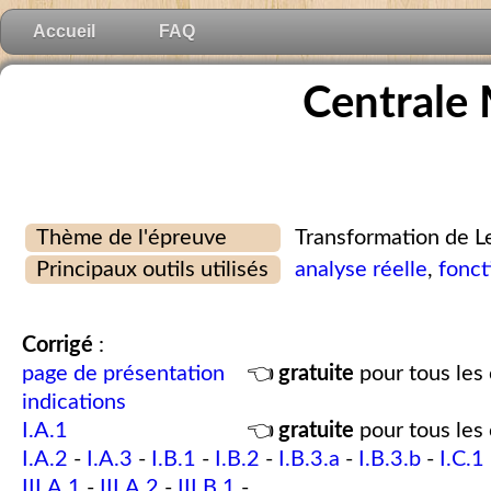
Accueil
FAQ
Centrale
Thème de l'épreuve
Transformation de L
Principaux outils utilisés
analyse réelle
,
fonct
Corrigé
:
page de présentation
👈
gratuite
pour tous les 
indications
I.A.1
👈
gratuite
pour tous les 
I.A.2
-
I.A.3
-
I.B.1
-
I.B.2
-
I.B.3.a
-
I.B.3.b
-
I.C.1
III.A.1
-
III.A.2
-
III.B.1
-