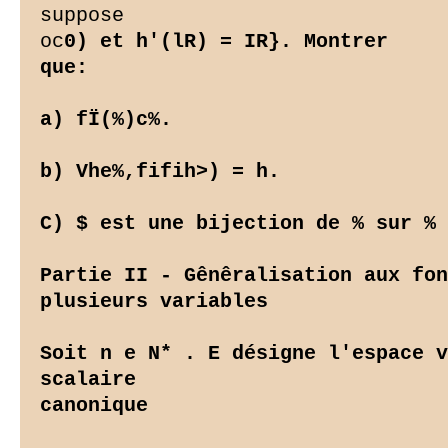
suppose

oc
0) et h'(lR) = IR}. Montrer

que:

a) fÏ(%)c%.

b) Vhe%,fifih>) = h.

C) $ est une bijection de % sur % 
Partie II - Gênêralisation aux fon
plusieurs variables

Soit n e N* . E désigne l'espace v
scalaire

canonique
