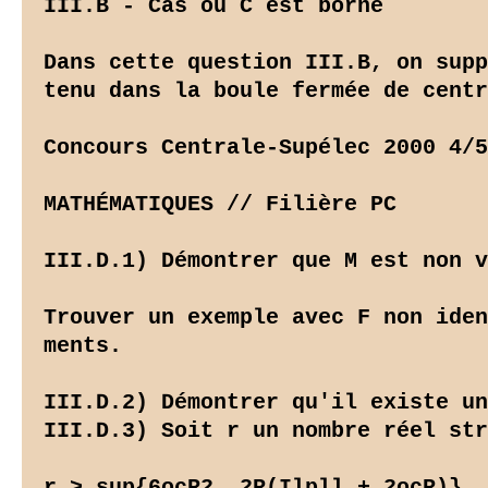
III.B - Cas où C est borné

Dans cette question III.B, on supp
tenu dans la boule fermée de centr
Concours Centrale-Supélec 2000 4/5

MATHÉMATIQUES // Filière PC

III.D.1) Démontrer que M est non v
Trouver un exemple avec F non iden
ments.

III.D.2) Démontrer qu'il existe un
III.D.3) Soit r un nombre réel str
r > sup{6ocR2, 2R(Ilpll + 2ocR)}
