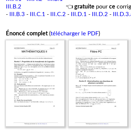
III.B.2
👈
gratuite
pour
ce
corrig
-
III.B.3
-
III.C.1
-
III.C.2
-
III.D.1
-
III.D.2
-
III.D.3
Énoncé complet
(
télécharger le PDF
)