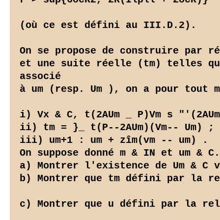
(où ce est défini au III.D.2).

On se propose de construire par ré
et une suite réelle (tm) telles qu
associé

à um (resp. Um ), on a pour tout m
i) Vx & C, t(2AUm _ P)Vm s "'(2AUm
ii) tm = }_ t(P--2AUm)(Vm-- Um) ;

iii) um+1 : um + zîm(vm -- um) .

On suppose donné m & IN et um & C.

a) Montrer l'existence de Um & C v
b) Montrer que tm défini par la re
c) Montrer que u défini par la rel