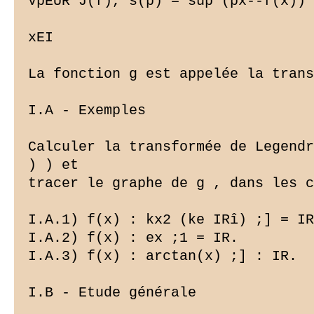
VpEUR J(f), s(p) = sup (px--f(x))

xEI

La fonction g est appelée la trans
I.A - Exemples

Calculer la transformée de Legendr
) ) et

tracer le graphe de g , dans les c
I.A.1) f(x) : kx2 (ke IRî) ;] = IR
I.A.2) f(x) : ex ;1 = IR.

I.A.3) f(x) : arctan(x) ;] : IR.

I.B - Etude générale
