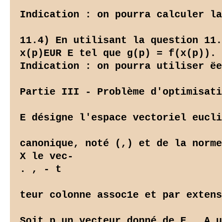
Indication : on pourra calculer la
11.4) En utilisant la question 11.
x(p)EUR E tel que g(p) = f(x(p)).

Indication : on pourra utiliser ëe
Partie III - Problème d'optimisati
E désigne l'espace vectoriel eucli
canonique, noté (,) et de la norme
X le vec-

. , - t

teur colonne assoc1e et par extens
Soit p un vecteur donné de E , A u