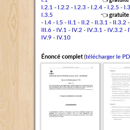
I.1
👈
gratuite
I.2.1
-
I.2.2
-
I.2.3
-
I.2.4
-
I.2.5
-
I.
I.3.5
👈
gratuite
-
I.4
-
I.5
-
II.1
-
II.2
-
II.3.1
-
II.3.2
III.6
-
IV.1
-
IV.2
-
IV.3.1
-
IV.3.2
-
IV.9
-
IV.10
Énoncé complet
(
télécharger le P