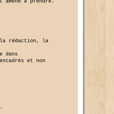
t amené à prendre.

la rédaction, la 

 dans

encadrés et non 


