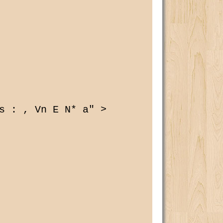
s : , Vn E N* a" > 
