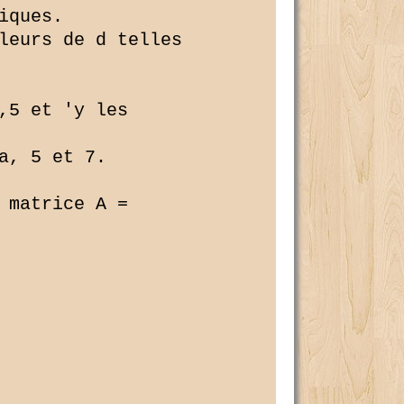
ques.

leurs de d telles 

,5 et 'y les 

, 5 et 7.

matrice A =
