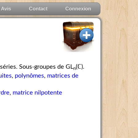
Avis
Contact
Connexion
t séries. Sous-groupes de GL
(ℂ).
n
uites
,
polynômes
,
matrices de
rdre
,
matrice nilpotente