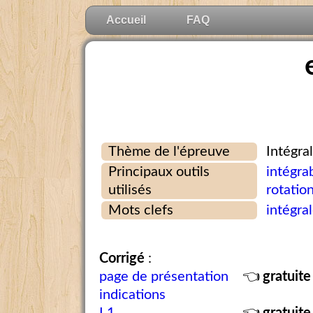
Accueil
FAQ
Thème de l'épreuve
Intégra
Principaux outils
intégrab
utilisés
rotatio
Mots clefs
intégra
Corrigé
:
page de présentation
👈
gratuite
indications