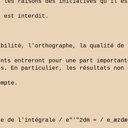
 les raisons des initiatives qu'il es
 est interdit.

bilité, l'orthographe, la qualité de 
nts entreront pour une part importante
s. En particulier, les résultats non 
mpte.

e de l'intégrale / e"'"2dm = / e_æzdæ.