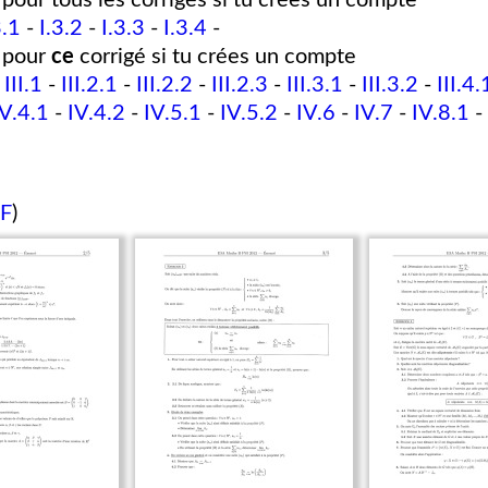
pour tous les corrigés si tu crées un compte
3.1
-
I.3.2
-
I.3.3
-
I.3.4
-
pour
ce
corrigé si tu crées un compte
-
III.1
-
III.2.1
-
III.2.2
-
III.2.3
-
III.3.1
-
III.3.2
-
III.4.
IV.4.1
-
IV.4.2
-
IV.5.1
-
IV.5.2
-
IV.6
-
IV.7
-
IV.8.1
-
DF
)