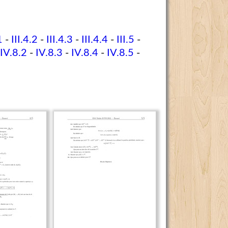
1
-
III.4.2
-
III.4.3
-
III.4.4
-
III.5
-
IV.8.2
-
IV.8.3
-
IV.8.4
-
IV.8.5
-