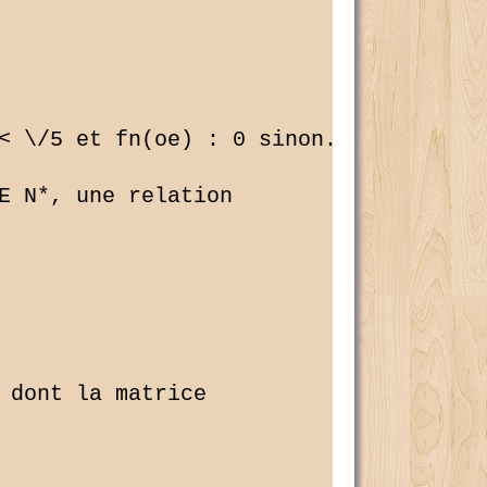
< \/5 et fn(oe) : 0 sinon. 2.1 Donner
E N*, une relation 

 dont la matrice 
