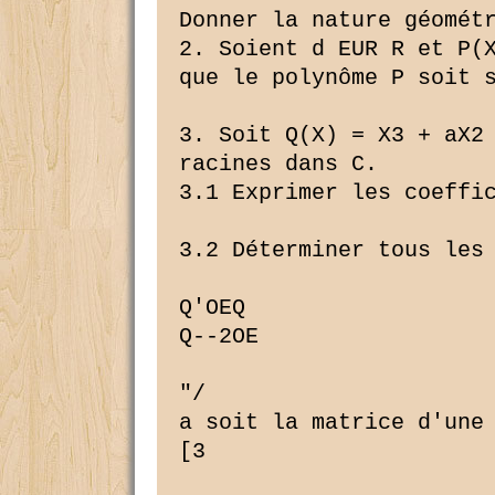
Donner la nature géométr
2. Soient d EUR R et P(X
que le polynôme P soit s
3. Soit Q(X) = X3 + aX2 
racines dans C.

3.1 Exprimer les coeffic
3.2 Déterminer tous les 
Q'OEQ

Q--2OE

"/

a soit la matrice d'une 
[3
