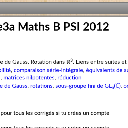
e3a Maths B PSI 2012
3
le de Gauss. Rotation dans ℝ
. Liens entre suites e
ilité
,
comparaison série-intégrale
,
équivalents de s
n
,
matrices nilpotentes
,
réduction
le de Gauss
,
rotations
,
sous-groupe fini de GL
(ℂ)
,
o
n
pour tous les corrigés si tu crées un compte