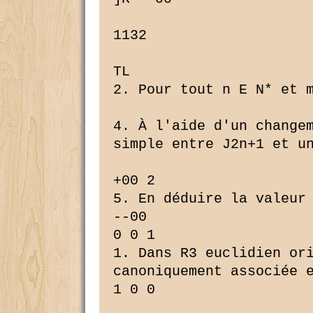
1132

TL

2. Pour tout n E N* et 
4. À l'aide d'un changem
simple entre J2n+1 et un
+00 2

5. En déduire la valeur 
--00

0 0 1

1. Dans R3 euclidien ori
canoniquement associée e
1 0 0
