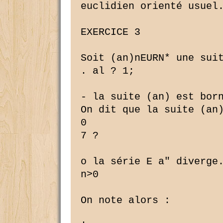
euclidien orienté usuel.
EXERCICE 3

Soit (an)nEURN* une suit
. al ? 1;

- la suite (an) est born
On dit que la suite (an)
0

7 ?

o la série E a" diverge.
n>0

On note alors :
