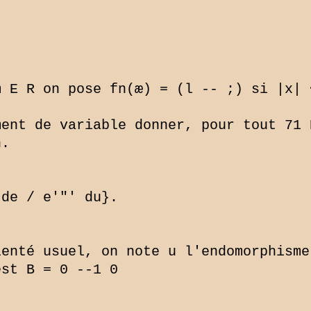
m E R on pose fn(æ) = (l -- ;) si |x| 
ent de variable donner, pour tout 71 
.

de / e'"' du}.

enté usuel, on note u l'endomorphisme
st B = 0 --1 0
