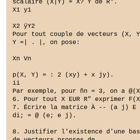
scalaire (X|Y) = X? Y de R".

X1 y1

X2 ÿY2

Pour tout couple de vecteurs (X, Y
Y =| . |, on pose:

Xn Vn

p(X, Y) = : 2 (xy) + x jy).

ii

Par exemple, pour ñn = 3, on a @(X
6. Pour tout X EUR R" exprimer F(X
7. Écrire la matrice À -- (a j) E 
di; = @ (e; e j).

8. Justifier l'existence d'une bas
de vecteurs propres de
