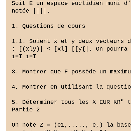
Soit E un espace euclidien muni d'
notée ||||.

1. Questions de cours

1.1. Soient x et y deux vecteurs d
: [(xly)| < [xl] [[y{|. On pourra 
i=I i=I

3. Montrer que F possède un maximu
4, Montrer en utilisant la questio
5. Déterminer tous les X EUR KR" t
Partie 2

On note Z = (e1,....., e,) la base