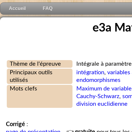
Accueil
FAQ
e3a Ma
Thème de l'épreuve
Intégrale à paramètre
Principaux outils
intégration
,
variables
utilisés
endomorphismes
Mots clefs
Maximum de variables
Cauchy-Schwarz
,
som
division euclidienne
Corrigé
: