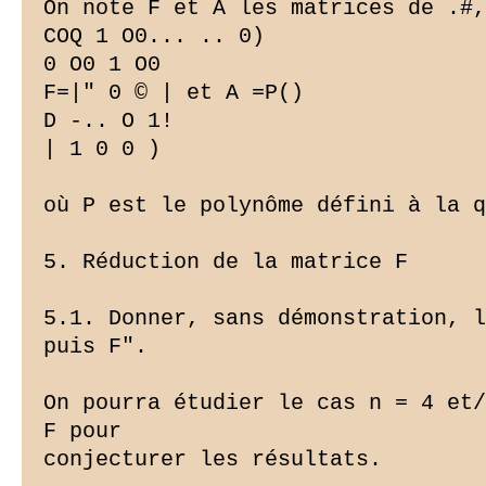
On note F et À les matrices de .#,
COQ 1 O0... .. 0)

0 O0 1 O0

F=|" 0 © | et A =P()

D -.. O 1!

| 1 0 0 )

où P est le polynôme défini à la q
5. Réduction de la matrice F

5.1. Donner, sans démonstration, l
puis F".

On pourra étudier le cas n = 4 et/
F pour

conjecturer les résultats.
