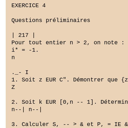
EXERCICE 4

Questions préliminaires

| 217 |

Pour tout entier n > 2, on note : 
i* = -1.

n

._- I

1. Soit z EUR C". Démontrer que {z
Z

2. Soit k EUR [0,n -- 1]. Détermin
n--| n--|

3. Calculer S, -- > & et P, = IE &