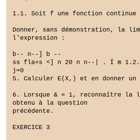
1.1. Soit f une fonction continue 
Donner, sans démonstration, la lim
l'expression :

b-- n--] b --

ss fla+s <] n 20 n n--| . Ï m 1.2.
j=0

5. Calculer E(X,) et en donner un 
6. Lorsque & = 1, reconnaître la l
obtenu à la question

précédente.

EXERCICE 3
