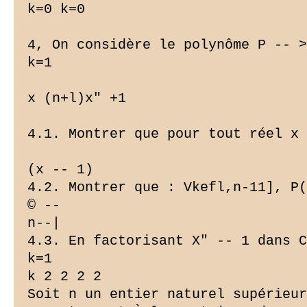
k=0 k=0

4, On considère le polynôme P -- >
k=1

x (n+l)x" +1

4.1. Montrer que pour tout réel x 
(x -- 1)

4.2. Montrer que : Vkefl,n-11], P(
© --

n--|

4.3. En factorisant X" -- 1 dans C
k=1

k 2 2 2 2

Soit n un entier naturel supérieur