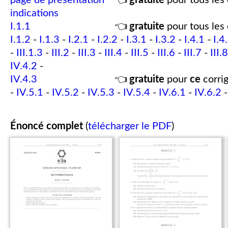
page de présentation
👈
gratuite
pour tous les 
indications
I.1.1
👈
gratuite
pour tous les 
I.1.2
-
I.1.3
-
I.2.1
-
I.2.2
-
I.3.1
-
I.3.2
-
I.4.1
-
I.4
-
III.1.3
-
III.2
-
III.3
-
III.4
-
III.5
-
III.6
-
III.7
-
III.8
IV.4.2
-
IV.4.3
👈
gratuite
pour
ce
corrig
-
IV.5.1
-
IV.5.2
-
IV.5.3
-
IV.5.4
-
IV.6.1
-
IV.6.2
Énoncé complet
(
télécharger le PDF
)