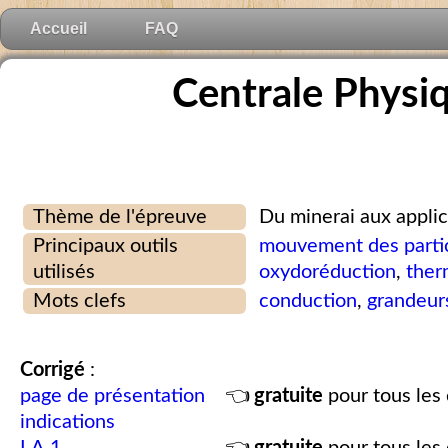
Accueil
FAQ
Centrale Physi
Thème de l'épreuve
Du minerai aux applic
Principaux outils
mouvement des parti
utilisés
oxydoréduction
,
ther
Mots clefs
conduction
,
grandeur
Corrigé
:
page de présentation
👈
gratuite
pour tous les 
indications