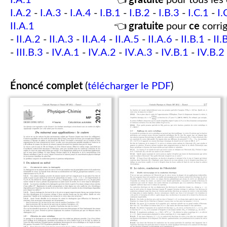
I.A.1
👈
gratuite
pour tous les 
I.A.2
-
I.A.3
-
I.A.4
-
I.B.1
-
I.B.2
-
I.B.3
-
I.C.1
-
I.
II.A.1
👈
gratuite
pour
ce
corrig
-
II.A.2
-
II.A.3
-
II.A.4
-
II.A.5
-
II.A.6
-
II.B.1
-
II.
-
III.B.3
-
IV.A.1
-
IV.A.2
-
IV.A.3
-
IV.B.1
-
IV.B.2
Énoncé complet
(
télécharger le PDF
)