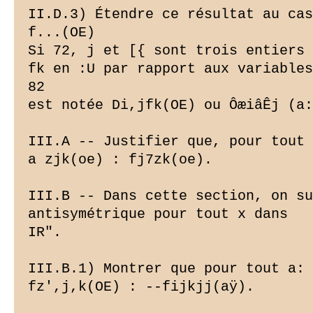
II.D.3) Étendre ce résultat au cas
f...(OE)

Si 72, j et [{ sont trois entiers 
fk en :U par rapport aux variables
82

est notée Di,jfk(OE) ou ÔæiâÊj (a:
III.A -- Justifier que, pour tout 
a zjk(oe) : fj7zk(oe).

III.B -- Dans cette section, on su
antisymétrique pour tout x dans

IR".

III.B.1) Montrer que pour tout a: 
fz',j,k(OE) : --fijkjj(aÿ).
