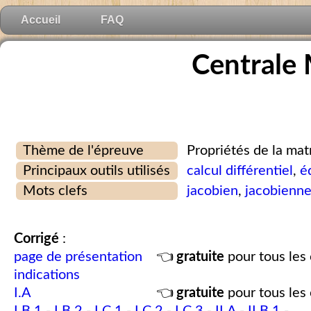
Accueil
FAQ
Centrale
Thème de l'épreuve
Propriétés de la mat
Principaux outils utilisés
calcul différentiel
,
é
Mots clefs
jacobien
,
jacobienn
Corrigé
:
page de présentation
👈
gratuite
pour tous les 
indications
I.A
👈
gratuite
pour tous les 