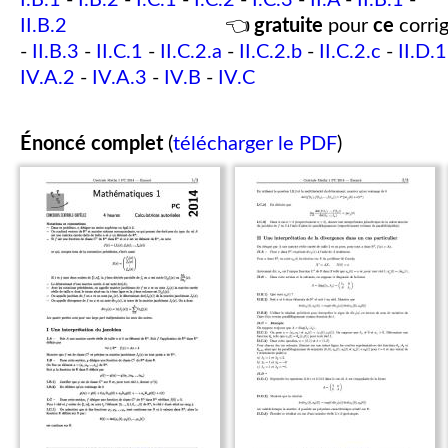
I.B.1
-
I.B.2
-
I.C.1
-
I.C.2
-
I.C.3
-
II.A
-
II.B.1
-
II.B.2
👈
gratuite
pour
ce
corrig
-
II.B.3
-
II.C.1
-
II.C.2.a
-
II.C.2.b
-
II.C.2.c
-
II.D.1
IV.A.2
-
IV.A.3
-
IV.B
-
IV.C
Énoncé complet
(
télécharger le PDF
)