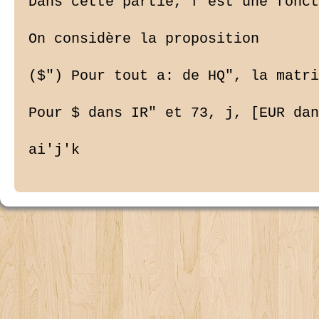
Dans cette partie, f est une fonct
On considère la proposition

($") Pour tout a: de HQ", la matri
Pour $ dans IR" et 73, j, [EUR dan
ai'j'k