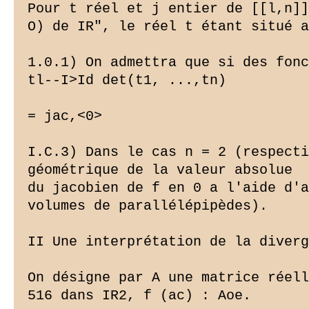
Pour t réel et j entier de [[l,n]]
O) de IR", le réel t étant situé a
1.0.1) On admettra que si des fonc
tl--I>Id det(t1, ...,tn)

= jac,<0>

I.C.3) Dans le cas n = 2 (respecti
géométrique de la valeur absolue

du jacobien de f en 0 a l'aide d'a
volumes de parallélépipèdes).

II Une interprétation de la diverg
On désigne par A une matrice réell
516 dans IR2, f (ac) : Aoe.
