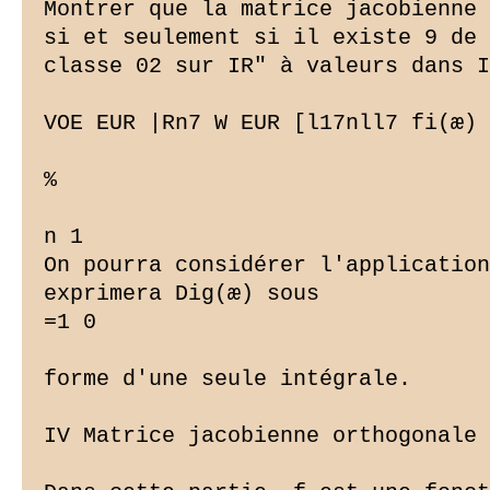
Montrer que la matrice jacobienne 
si et seulement si il existe 9 de

classe 02 sur IR" à valeurs dans I
VOE EUR |Rn7 W EUR [l17nll7 fi(æ) 
%

n 1

On pourra considérer l'application
exprimera Dig(æ) sous

=1 0

forme d'une seule intégrale.

IV Matrice jacobienne orthogonale
