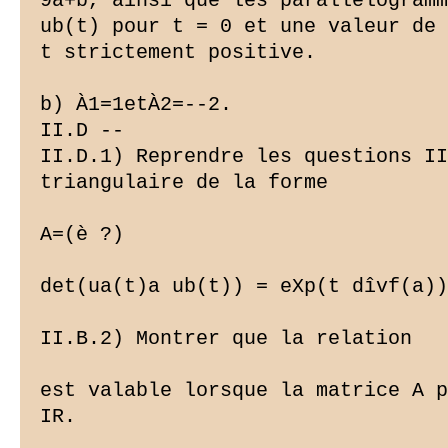
9a+b, ainsi que les parallélogramm
ub(t) pour t = 0 et une valeur de

t strictement positive.

b) À1=1etÀ2=--2.

II.D --

II.D.1) Reprendre les questions II
triangulaire de la forme

A=(è ?)

det(ua(t)a ub(t)) = eXp(t dîvf(a))
II.B.2) Montrer que la relation

est valable lorsque la matrice A p
IR.
