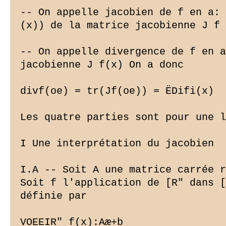
-- On appelle jacobien de f en a: 
(x)) de la matrice jacobienne J f 
-- On appelle divergence de f en a
jacobienne J f(x) On a donc

divf(oe) = tr(Jf(oe)) = ËDifi(x)

Les quatre parties sont pour une l
I Une interprétation du jacobien

I.A -- Soit A une matrice carrée r
Soit f l'application de [R" dans [
définie par

VOEEIR" f(x):Aæ+b
