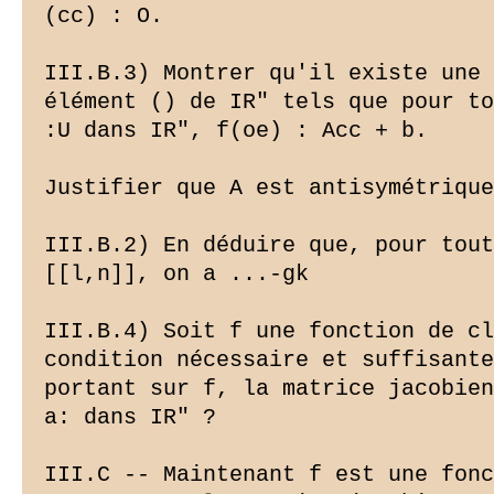
(cc) : O.

III.B.3) Montrer qu'il existe une 
élément () de IR" tels que pour to
:U dans IR", f(oe) : Acc + b.

Justifier que A est antisymétrique
III.B.2) En déduire que, pour tout
[[l,n]], on a ...-gk

III.B.4) Soit f une fonction de cl
condition nécessaire et suffisante

portant sur f, la matrice jacobien
a: dans IR" ?

III.C -- Maintenant f est une fonc