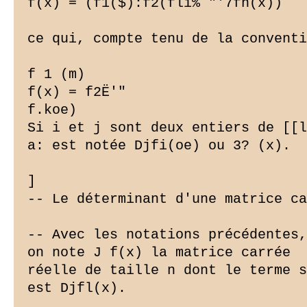
f(x) = (f1($):f2(flî% "'7fn(x))

ce qui, compte tenu de la conventi
f 1 (m)

f(x) = f2Ë'"

f.koe)

Si i et j sont deux entiers de [[l
a: est notée Djfi(oe) ou 3? (x).

]

-- Le déterminant d'une matrice ca
-- Avec les notations précédentes,
on note J f(x) la matrice carrée

réelle de taille n dont le terme s
est Djfl(x).
