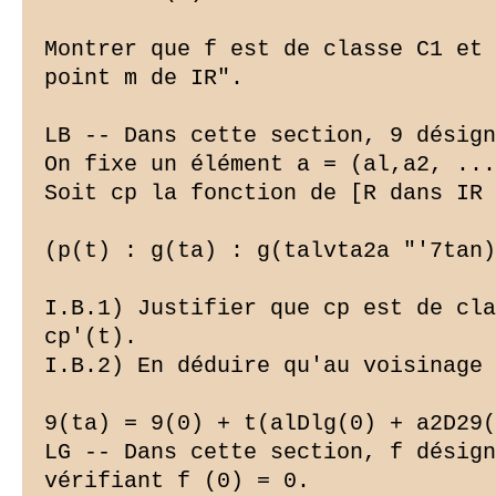
Montrer que f est de classe C1 et 
point m de IR".

LB -- Dans cette section, 9 désign
On fixe un élément a = (al,a2, ...
Soit cp la fonction de [R dans IR 
(p(t) : g(ta) : g(talvta2a "'7tan)

I.B.1) Justifier que cp est de cla
cp'(t).

I.B.2) En déduire qu'au voisinage 
9(ta) = 9(0) + t(alDlg(0) + a2D29(
LG -- Dans cette section, f désign
vérifiant f (0) = 0.
