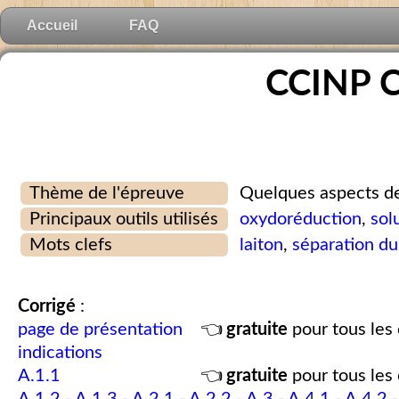
Accueil
FAQ
CCINP C
Thème de l'épreuve
Quelques aspects de
Principaux outils utilisés
oxydoréduction
,
sol
Mots clefs
laiton
,
séparation du
Corrigé
:
page de présentation
👈
gratuite
pour tous les 
indications
A.1.1
👈
gratuite
pour tous les 