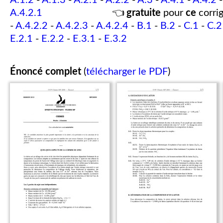
A.1.2
-
A.1.3
-
A.2.1
-
A.2.2
-
A.3
-
A.4.1
-
A.4.2
-
A.4.2.1
👈
gratuite
pour
ce
corrig
-
A.4.2.2
-
A.4.2.3
-
A.4.2.4
-
B.1
-
B.2
-
C.1
-
C.2
E.2.1
-
E.2.2
-
E.3.1
-
E.3.2
Énoncé complet
(
télécharger le PDF
)