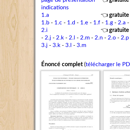
page de présentation
👈
gratuite
indications
1.a
👈
gratuite
1.b
-
1.c
-
1.d
-
1.e
-
1.f
-
1.g
-
2.a
2.i
👈
gratuite
-
2.j
-
2.k
-
2.l
-
2.m
-
2.n
-
2.o
-
2.p
3.j
-
3.k
-
3.l
-
3.m
Énoncé complet
(
télécharger le P