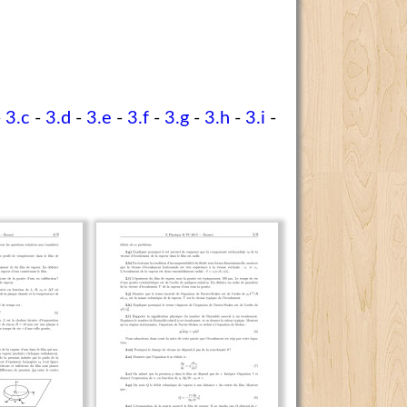
-
3.c
-
3.d
-
3.e
-
3.f
-
3.g
-
3.h
-
3.i
-