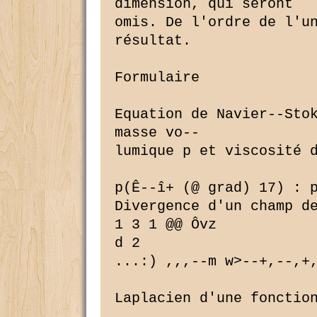
dimension, qui seront

omis. De l'ordre de l'un
résultat.

Formulaire

Equation de Navier--Stok
masse vo--

lumique p et viscosité d
p(Ê--î+ (@ grad) 17) : p
Divergence d'un champ de
1 3 1 @@ Ôvz

d 2

...:) ,,,--m w>--+,--,+,
Laplacien d'une fonction