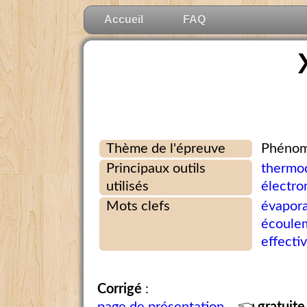
Accueil
FAQ
Thème de l'épreuve
Phénomè
Principaux outils
thermo
utilisés
électr
Mots clefs
évapora
écoulem
effecti
Corrigé
: