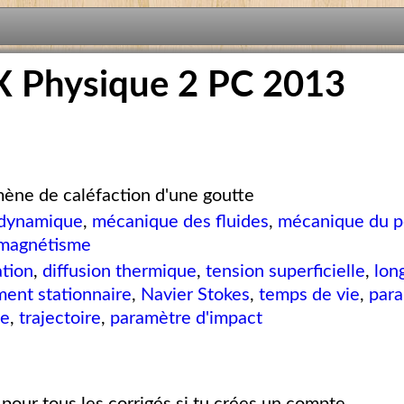
X Physique 2 PC 2013
ne de caléfaction d'une goutte
dynamique
,
mécanique des fluides
,
mécanique du p
omagnétisme
tion
,
diffusion thermique
,
tension superficielle
,
lon
ent stationnaire
,
Navier Stokes
,
temps de vie
,
par
ve
,
trajectoire
,
paramètre d'impact