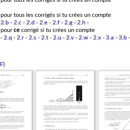
pour tous les corrigés si tu crées un compte
pour tous les corrigés si tu crées un compte
-
2.b
-
2.c
-
2.d
-
2.e
-
2.f
-
2.g
-
2.h
-
pour
ce
corrigé si tu crées un compte
-
2.q
-
2.r
-
2.s
-
2.t
-
2.u
-
2.v
-
2.w
-
2.x
-
3.a
-
3.b
DF
)