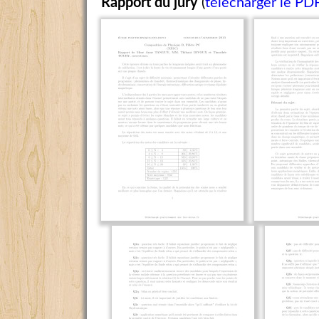
Rapport du jury
(
télécharger le PD