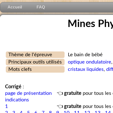
Accueil
FAQ
Mines Phy
Thème de l'épreuve
Le bain de bébé
Principaux outils utilisés
optique ondulatoire
Mots clefs
cristaux liquides
,
dif
Corrigé
:
page de présentation
👈
gratuite
pour tous les 
indications
1
👈
gratuite
pour tous les 