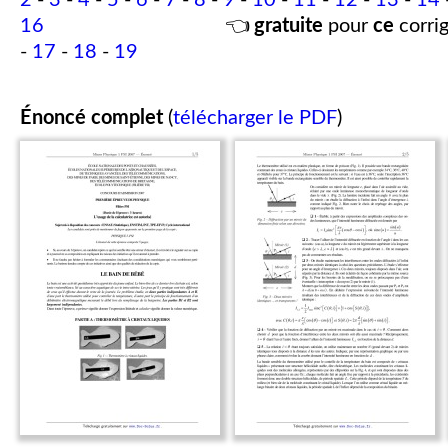
2
-
3
-
4
-
5
-
6
-
7
-
8
-
9
-
10
-
11
-
12
-
13
-
14
16
👈
gratuite
pour
ce
corrig
-
17
-
18
-
19
Énoncé complet
(
télécharger le PDF
)