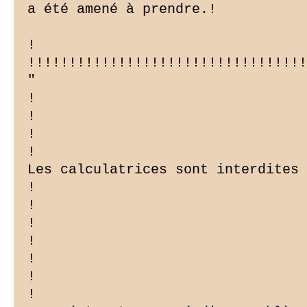
a été amené à prendre.!

!

!!!!!!!!!!!!!!!!!!!!!!!!!!!!!!!!!!
"

!

!

!

!

Les calculatrices sont interdites

!

!

!

!

!

!

!
