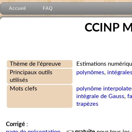
Accueil
FAQ
CCINP M
Thème de l'épreuve
Estimations numériqu
Principaux outils
polynômes
,
intégrale
utilisés
Mots clefs
polynôme interpolate
intégrale de Gauss
,
f
trapèzes
Corrigé
: