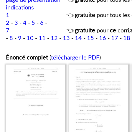
page de présentation
👈
gratuite
pour tous les 
indications
1
👈
gratuite
pour tous les 
2
-
3
-
4
-
5
-
6
-
7
👈
gratuite
pour
ce
corrig
-
8
-
9
-
10
-
11
-
12
-
13
-
14
-
15
-
16
-
17
-
18
Énoncé complet
(
télécharger le PDF
)