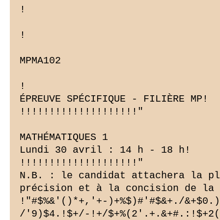
!

!

MPMA102

!

ÉPREUVE SPÉCIFIQUE - FILIÈRE MP!

!!!!!!!!!!!!!!!!!!!!"

MATHÉMATIQUES 1

Lundi 30 avril : 14 h - 18 h!

!!!!!!!!!!!!!!!!!!!!"

N.B. : le candidat attachera la pl
précision et à la concision de la

!"#$%&'()*+,'+-)+%$)#'#$&+./&+$0.)
/'9)$4.!$+/-!+/$+%(2'.+.&+#.:!$+2(