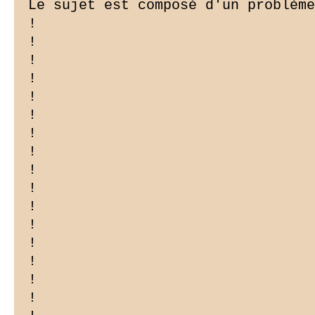
Le sujet est composé d'un problème
!

!

!

!

!

!

!

!

!

!

!

!

!

!

!

!
